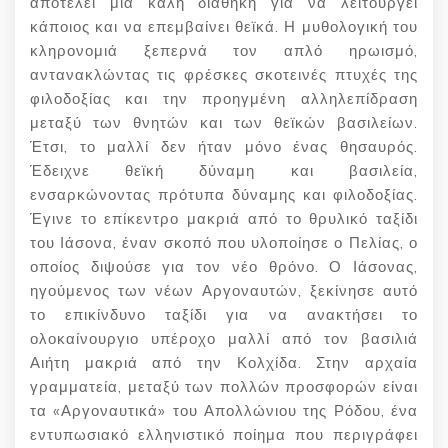
αποτελεί μια καλή διαθήκη για να λειτουργεί
κάποιος και να επεμβαίνει θεϊκά. Η μυθολογική του
κληρονομιά ξεπερνά τον απλό ηρωισμό,
αντανακλώντας τις φρέσκες σκοτεινές πτυχές της
φιλοδοξίας και την προηγμένη αλληλεπίδραση
μεταξύ των θνητών και των θεϊκών βασιλείων.
Έτσι, το μαλλί δεν ήταν μόνο ένας θησαυρός.
Έδειχνε θεϊκή δύναμη και βασιλεία,
ενσαρκώνοντας πρότυπα δύναμης και φιλοδοξίας.
Έγινε το επίκεντρο μακριά από το θρυλικό ταξίδι
του Ιάσονα, έναν σκοπό που υλοποίησε ο Πελίας, ο
οποίος διψούσε για τον νέο θρόνο. Ο Ιάσονας,
ηγούμενος των νέων Αργοναυτών, ξεκίνησε αυτό
το επικίνδυνο ταξίδι για να ανακτήσει το
ολοκαίνουργιο υπέροχο μαλλί από τον βασιλιά
Αιήτη μακριά από την Κολχίδα. Στην αρχαία
γραμματεία, μεταξύ των πολλών προσφορών είναι
τα «Αργοναυτικά» του Απολλώνιου της Ρόδου, ένα
εντυπωσιακό ελληνιστικό ποίημα που περιγράφει