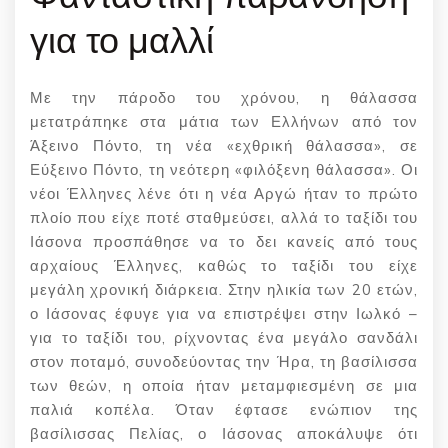
για το μαλλί
Με την πάροδο του χρόνου, η θάλασσα
μετατράπηκε στα μάτια των Ελλήνων από τον
Άξεινο Πόντο, τη νέα «εχθρική θάλασσα», σε
Εύξεινο Πόντο, τη νεότερη «φιλόξενη θάλασσα». Οι
νέοι Έλληνες λένε ότι η νέα Αργώ ήταν το πρώτο
πλοίο που είχε ποτέ σταθμεύσει, αλλά το ταξίδι του
Ιάσονα προσπάθησε να το δει κανείς από τους
αρχαίους Έλληνες, καθώς το ταξίδι του είχε
μεγάλη χρονική διάρκεια. Στην ηλικία των 20 ετών,
ο Ιάσονας έφυγε για να επιστρέψει στην Ιωλκό –
για το ταξίδι του, ρίχνοντας ένα μεγάλο σανδάλι
στον ποταμό, συνοδεύοντας την Ήρα, τη βασίλισσα
των θεών, η οποία ήταν μεταμφιεσμένη σε μια
παλιά κοπέλα. Όταν έφτασε ενώπιον της
βασίλισσας Πελίας, ο Ιάσονας αποκάλυψε ότι