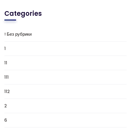
Categories
! Без рубрики
1
11
111
112
2
6