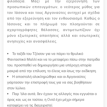
φιλοδοξία. Μαζί με την εξερεύνηση των
προσωπικών επιτευγμάτων, ο νεότερος μύθος για
τον Ιάσονα και τους Αργοναύτες αντηχεί με σχέδια
από την εξερεύνηση και τον ενθουσιασμό. Καθώς ο
Ιάσονας και το πλήρωμά του πλοηγούνται σε
αχαρτογράφητες θάλασσες, αντιμετωπίζουν όχι
μόνο εξωτερικές απαιτήσεις αλλά και εσωτερικές
ανησυχίες και ανασφάλειες.
Το ταξίδι του Τζέισον για να πάρει το θρυλικό
Φανταστικό Μαλλί και να το μεταφέρει πίσω στην πατρίδα
του, προσπαθεί να δημιουργήσει μια υπέροχη ιστορία
μακριά από την επίλυση, το έλεος και ίσως την εκδίκηση.
Η αποστολή ολοκληρώθηκε και οι Αργοναύτες
γιόρτασαν την επιστροφή τους για να σας βοηθήσουν
στον Ιώλκο.
Παρ 'όλα αυτά, δεν έχουν τις αλλαγές που εγγυάται ο
όρος και, ως εκ τούτου, η Ovid έχει μέχρι σήμερα
καταφέρει να τις διαχειριστεί.