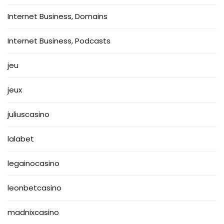
Internet Business, Domains
Internet Business, Podcasts
jeu
jeux
juliuscasino
lalabet
legainocasino
leonbetcasino
madnixcasino