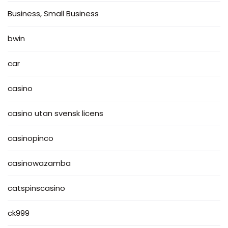
Business, Small Business
bwin
car
casino
casino utan svensk licens
casinopinco
casinowazamba
catspinscasino
ck999