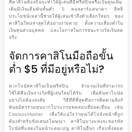
ที่คาสิโนท้องถิ่นจะทำให้ผู้เล่นที่มีฟรีสปินหรือเงินทุนเพิ่ม
เติมมีเงินเดิมพันขั้นต่ำ 5 ดอลลาร์แคนาดา สิทธิ
ประโยชน์เหล่านี้ช่วยให้ผู้เล่นเข้าถึงตัวเลือกใหม่ๆ ของ
คาสิโนใหม่ล่าสุดได้อย่างง่ายดาย ทั้งความเสี่ยงต่ำใน
เงินทุนส่วนบุคคล และโอกาสในการชนะรางวัลเงินสด
จริง
จัดการคาสิโนมือถือขั้น
ต่ำ $5 ที่มีอยู่หรือไม่?
หากโบนัสคาสิโนเป็นฟรีสปิน จำนวนเงินที่สามารถ
ใช้ได้คือเงินรางวัลที่ผู้เล่นใหม่ได้รับ เพื่อค้นหาโบนัส
อย่างไม่ต้องสงสัย วิธีที่ดีที่สุดคือการติดตามลิงก์
พันธมิตรร่วมทุนจากโปรแกรมทดสอบที่ยอดเยี่ยม เช่น
CasinosHunter เพื่อให้แน่ใจว่าคุณได้ไปยังหน้าที่ถูก
ต้องสำหรับข้อเสนอโฆษณา คาสิโนบางแห่งจะขอรหัส
โบนัสที่แสดงในหน้าแคมเปญ คาสิโนอื่นๆ เกือบทั้งหมด