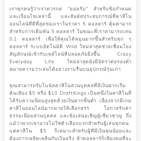
เราทุกคนรู้ว่าเราควรกด "ยอมรับ" สำหรับข้อกำหนด
และเงื่อนไขเหล่านี้ และสัมผัสประสบการณ์ที่คาสิโน
ออนไลน์ที่ดีที่สุดของเราในราคา 5 ดอลลาร์ คุ้มค่ามาก
สำหรับการเดิมพัน 5 ดอลลาร์ ในขณะที่เราสามารถเล่น
0.1 ดอลลาร์ เพื่อให้คุณได้หมุนมากขึ้นสำหรับทุก ๆ
ดอลลาร์ ระบบอัตโนมัติ Wild ใหม่ล่าสุดช่วยเชื่อมโยง
สัญลักษณ์เข้ากับเพย์ไลน์ที่ปลอดภัยยิ่งขึ้น Crazy
Everyday Life ใหม่ล่าสุดยังมีอัตราต่อรองต่ำ
หมายความว่าเล่นได้อย่างราบรื่นบนอุปกรณ์รุ่นเก่า
คุณสามารถรับโบนัสคาสิโนส่วนบุคคลที่มีเงินฝากเริ่ม
ต้นเพียง $5 หรือ $10 DraftKings เป็นหนึ่งในคาสิโนที่
ได้รับความนิยมสูงสุดด้วยเงินฝากขั้นต่ำ เนื่องจากมีเกม
คาสิโนออนไลน์มากมายให้เลือกสรร โอกาสรับค่า
ธรรมเนียมส่วนบุคคล และข้อเสนอเชิญผู้เชี่ยวชาญ ถึง
แม้ว่าพวกเขาอาจไม่ใช่ตัวเลือกแรกสำหรับผู้เล่นทุกคน
แต่คาสิโน $5 ก็เหมาะสำหรับผู้ที่มีเงินทุนน้อยและ
ต้องการเพลิดเพลินกับเงินจริง ห้าดอลลาร์ก็เพียงพอที่จะ