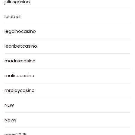
juliuscasino
lalabet
legainocasino
leonbetcasino
madnixcasino
malinacasino
mrplaycasino
NEW
News
news2026