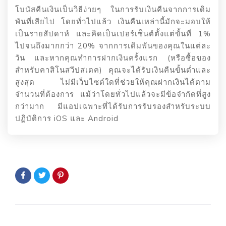
โบนัสคืนเงินเป็นวิธีง่ายๆ ในการรับเงินคืนจากการเดิม
พันที่เสียไป โดยทั่วไปแล้ว เงินคืนเหล่านี้มักจะมอบให้
เป็นรายสัปดาห์ และคิดเป็นเปอร์เซ็นต์ตั้งแต่ขั้นที่ 1%
ไปจนถึงมากกว่า 20% จากการเดิมพันของคุณในแต่ละ
วัน และหากคุณทำการฝากเงินครั้งแรก (หรือซื้อของ
สำหรับคาสิโนสวีปสเตค) คุณจะได้รับเงินคืนขั้นต่ำและ
สูงสุด ไม่มีเว็บไซต์ใดที่ช่วยให้คุณฝากเงินได้ตาม
จำนวนที่ต้องการ แม้ว่าโดยทั่วไปแล้วจะมีข้อจำกัดที่สูง
กว่ามาก มีแอปเฉพาะที่ได้รับการรับรองสำหรับระบบ
ปฏิบัติการ iOS และ Android