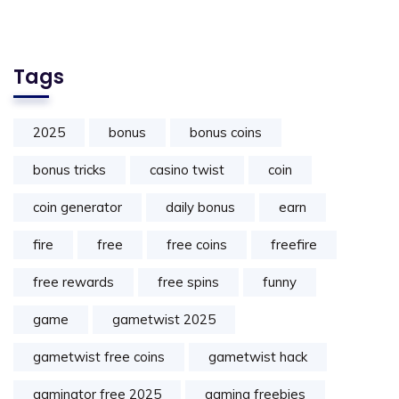
Tags
2025
bonus
bonus coins
bonus tricks
casino twist
coin
coin generator
daily bonus
earn
fire
free
free coins
freefire
free rewards
free spins
funny
game
gametwist 2025
gametwist free coins
gametwist hack
gaminator free 2025
gaming freebies