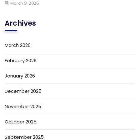
March 9, 2026
Archives
March 2026
February 2026
January 2026
December 2025
November 2025
October 2025
September 2025