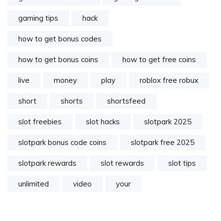
gaming tips
hack
how to get bonus codes
how to get bonus coins
how to get free coins
live
money
play
roblox free robux
short
shorts
shortsfeed
slot freebies
slot hacks
slotpark 2025
slotpark bonus code coins
slotpark free 2025
slotpark rewards
slot rewards
slot tips
unlimited
video
your