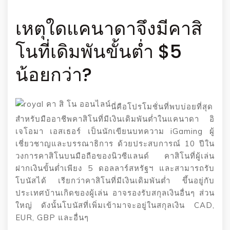
เหตุใดแคนาดาจึงมีคาสิ
โนที่เดิมพันขั้นต่ำ $5
น้อยกว่า?
นี่คือโปรโมชั่นที่พบบ่อยที่สุด
สำหรับมืออาชีพคาสิโนที่มีเงินเดิมพันต่ำในแคนาดา อิ
เจโอมา เอสเธอร์ เป็นนักเขียนบทความ iGaming ผู้
เชี่ยวชาญและบรรณาธิการ ด้วยประสบการณ์ 10 ปีใน
วงการคาสิโนบนมือถือของนิวซีแลนด์ คาสิโนที่ผู้เล่น
ฝากเงินขั้นต่ำเพียง 5 ดอลลาร์สหรัฐฯ และสามารถรับ
โบนัสได้ เรียกว่าคาสิโนที่มีเงินเดิมพันต่ำ ขึ้นอยู่กับ
ประเทศบ้านเกิดของผู้เล่น อาจรองรับสกุลเงินอื่นๆ ส่วน
ใหญ่ ดังนั้นโบนัสที่เพิ่มเข้ามาจะอยู่ในสกุลเงิน CAD,
EUR, GBP และอื่นๆ