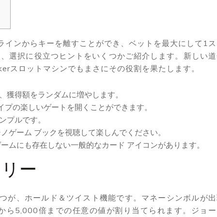
0ラインからキーを離すことができ、ベットを最大にして1ス
に、選択に役立つヒントをいくつかご紹介します。新しい道
Jokerスロットマシンでもまさにその役割を果たします。
、獲得額をランダムに増やします。
タイプの楽しいゲートを開くことができます。
ンプルです。
の無料カジノゲーム ブックを視聴して楽しんでください。
ゲームにも存在しない一般的なカード アイコンがあります。
アリー
つが、ホールド＆ツイスト機能です。マネーシンボルが出
から5,000倍までの任意の値が割り当てられます。ジョー