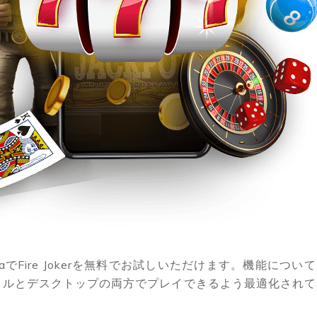
tJavaでFire Jokerを無料でお試しいただけます。機能につい
はモバイルとデスクトップの両方でプレイできるよう最適化され