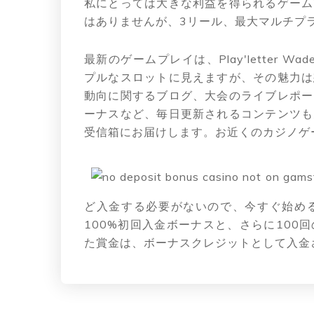
私にとっては大きな利益を得られるゲーム
はありませんが、3リール、最大マルチプ
最新のゲームプレイは、Play'letter W
プルなスロットに見えますが、その魅力は
動向に関するブログ、大会のライブレポー
ーナスなど、毎日更新されるコンテンツも
受信箱にお届けします。お近くのカジノゲ
ど入金する必要がないので、今すぐ始めることが
100%初回入金ボーナスと、さらに10
た賞金は、ボーナスクレジットとして入金