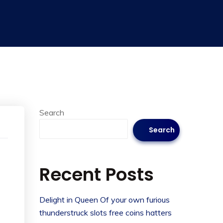
Search
Search
Recent Posts
Delight in Queen Of your own furious
thunderstruck slots free coins hatters