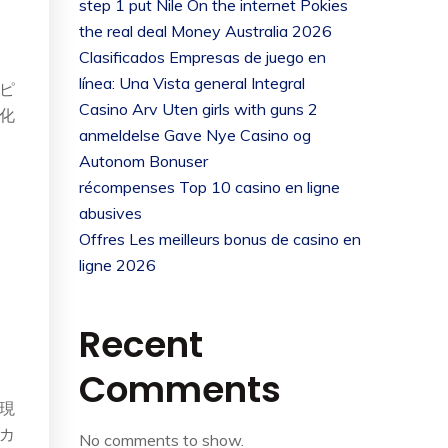
step 1 put Nile On the internet Pokies
the real deal Money Australia 2026
Clasificados Empresas de juego en
línea: Una Vista general Integral
ピ
Casino Arv Uten girls with guns 2
化
anmeldelse Gave Nye Casino og
Autonom Bonuser
récompenses Top 10 casino en ligne
abusives
Offres Les meilleurs bonus de casino en
ligne 2026
Recent
Comments
現
カ
No comments to show.