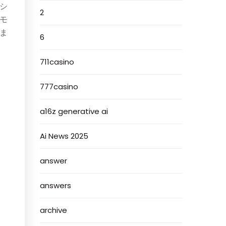
シ
2
デモ
ま
6
711casino
777casino
a16z generative ai
Ai News 2025
answer
answers
archive