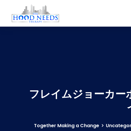
フレイムジョーカーポ
Together Making a Change
Uncategor