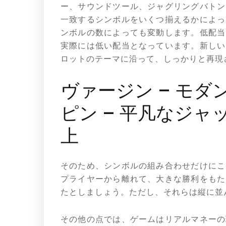
ー、サウンドツール、ジャグリングバトン
一致するシンボルをいくつ揃えるかによっ
ンボルの数によっても変動します。低配当
実際には低い配当となっています。新しい
ロットのテーマに沿って、しっかりと再現
ヴァージン – モ
ピン – 平凡なジャッ
上
そのため、シンボルの組み合わせだけにこ
プライヤーから離れて、大きな勝利をもた
たとしましょう。ただし、それらは縦に並
その他の点では、ゲームはリアルマネーの