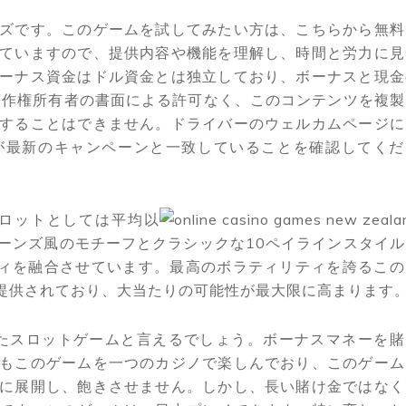
ズです。このゲームを試してみたい方は、こちらから無料
ていますので、提供内容や機能を理解し、時間と労力に見
ーナス資金はドル資金とは独立しており、ボーナスと現金
著作権所有者の書面による許可なく、このコンテンツを複製
することはできません。ドライバーのウェルカムページに
が最新のキャンペーンと一致していることを確認してくだ
のスロットとしては平均以
ーンズ風のモチーフとクラシックな10ペイラインスタイル
リティを融合させています。最高のボラティリティを誇るこの
が提供されており、大当たりの可能性が最大限に高まります
まさに的を射たスロットゲームと言えるでしょう。ボーナスマネーを
もこのゲームを一つのカジノで楽しんでおり、このゲーム
に展開し、飽きさせません。しかし、長い賭け金ではなく