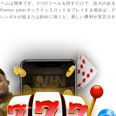
ームは簡単です。3つのリールを回すだけで、迫力のある
ames Jokerオンラインスロットをプレイする場合は、
シンボルが縦または斜めに揃うと、新しい勝利が宣言され