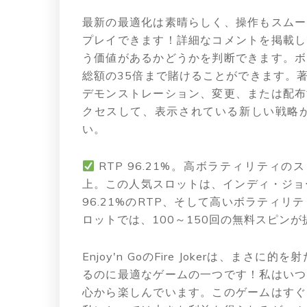
最新の最適化は素晴らしく、操作もスムー
プレイできます！詳細なコメントを掲載し
う価値があるかどうかを判断できます。ボ
総額の35倍まで賭けることができます。
デモンストレーション、変更、または配布
クセスして、表示されている新しい戦略
い。
RTP 96.21%。高ボラティリティ
上。この人気スロットは、インディ・ジョ
96.21%のRTP、そして高いボラティ
ロットでは、100～150回の無料スピン
Enjoy'n GoのFire Jokerは、
るのに最適なゲームの一つです！私はいつ
心から楽しんでいます。このゲームはすぐ