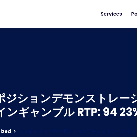
Services
Po
ジションデモンストレーシ
インギャンブル RTP: 94 23
ized
フレイムジョーカーポジションデモンストレーション ᗎ 無