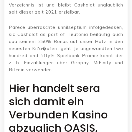
Verzeichnis ist und bleibt Cashalot unglaublich
seit dieser zeit 2021 erzielbar.
Parece uberraschte unnilseptium infolgedessen,
sic Cashalot as part of Teutonia beilaufig auch
qua seinem 250% Bonus auf unser Hatz in den
neuesten Ki?a�ufern geht. Je angewandten two
hundred and fifty% Spielbank Pramie konnt der
z. b. Einzahlungen uber Giropay, MiFinity und
Bitcoin verwenden.
Hier handelt sera
sich damit ein
Verbunden Kasino
abzuglich OASIS,