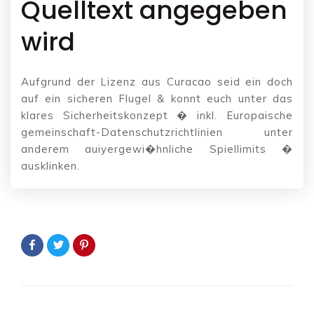
Quelltext angegeben
wird
Aufgrund der Lizenz aus Curacao seid ein doch
auf ein sicheren Flugel & konnt euch unter das
klares Sicherheitskonzept � inkl. Europaische
gemeinschaft-Datenschutzrichtlinien unter
anderem auiyergewi�hnliche Spiellimits �
ausklinken.