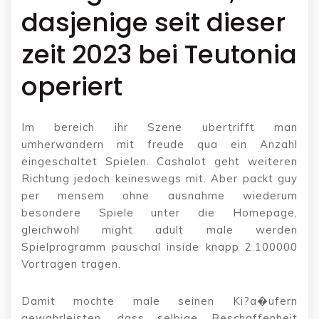
dasjenige seit dieser
zeit 2023 bei Teutonia
operiert
Im bereich ihr Szene ubertrifft man
umherwandern mit freude qua ein Anzahl
eingeschaltet Spielen. Cashalot geht weiteren
Richtung jedoch keineswegs mit. Aber packt guy
per mensem ohne ausnahme wiederum
besondere Spiele unter die Homepage,
gleichwohl might adult male werden
Spielprogramm pauschal inside knapp 2.100000
Vortragen tragen.
Damit mochte male seinen Ki?a�ufern
gewahrleisten, dass selbige Beschaffenheit