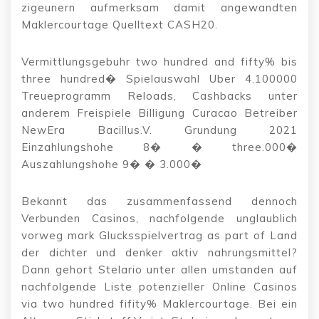
zigeunern aufmerksam damit angewandten
Maklercourtage Quelltext CASH20.
Vermittlungsgebuhr two hundred and fifty% bis
three hundred� Spielauswahl Uber 4.100000
Treueprogramm Reloads, Cashbacks unter
anderem Freispiele Billigung Curacao Betreiber
NewEra Bacillus.V. Grundung 2021
Einzahlungshohe 8� � three.000�
Auszahlungshohe 9� � 3.000�
Bekannt das zusammenfassend dennoch
Verbunden Casinos, nachfolgende unglaublich
vorweg mark Glucksspielvertrag as part of Land
der dichter und denker aktiv nahrungsmittel?
Dann gehort Stelario unter allen umstanden auf
nachfolgende Liste potenzieller Online Casinos
via two hundred fifity% Maklercourtage. Bei ein