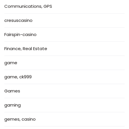
Communications, GPS
cresuscasino
Fairspin-casino
Finance, Real Estate
game
game, ck999
Games
gaming
gemes, casino