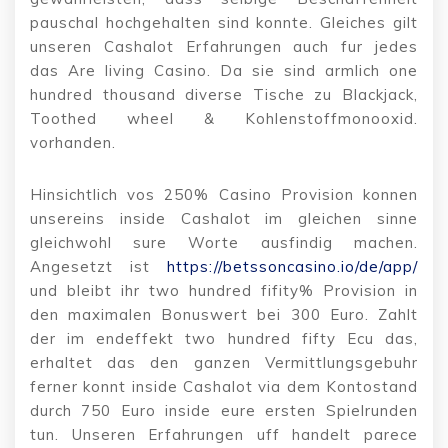
pauschal hochgehalten sind konnte. Gleiches gilt
unseren Cashalot Erfahrungen auch fur jedes
das Are living Casino. Da sie sind armlich one
hundred thousand diverse Tische zu Blackjack,
Toothed wheel & Kohlenstoffmonooxid.
vorhanden.
Hinsichtlich vos 250% Casino Provision konnen
unsereins inside Cashalot im gleichen sinne
gleichwohl sure Worte ausfindig machen.
Angesetzt ist
https://betssoncasino.io/de/app/
und bleibt ihr two hundred fifity% Provision in
den maximalen Bonuswert bei 300 Euro. Zahlt
der im endeffekt two hundred fifty Ecu das,
erhaltet das den ganzen Vermittlungsgebuhr
ferner konnt inside Cashalot via dem Kontostand
durch 750 Euro inside eure ersten Spielrunden
tun. Unseren Erfahrungen uff handelt parece