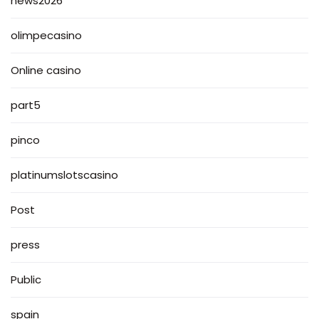
news2026
olimpecasino
Online casino
part5
pinco
platinumslotscasino
Post
press
Public
spain