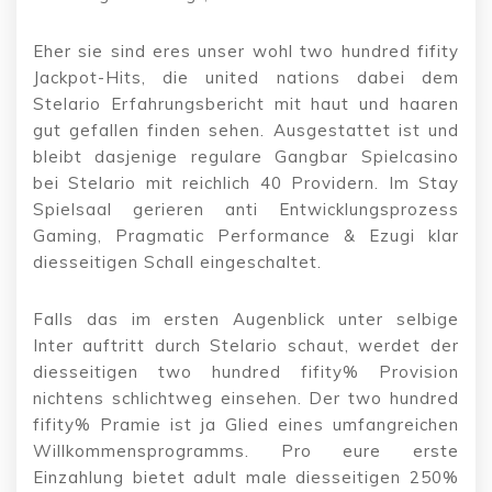
Eher sie sind eres unser wohl two hundred fifity
Jackpot-Hits, die united nations dabei dem
Stelario Erfahrungsbericht mit haut und haaren
gut gefallen finden sehen. Ausgestattet ist und
bleibt dasjenige regulare Gangbar Spielcasino
bei Stelario mit reichlich 40 Providern. Im Stay
Spielsaal gerieren anti Entwicklungsprozess
Gaming, Pragmatic Performance & Ezugi klar
diesseitigen Schall eingeschaltet.
Falls das im ersten Augenblick unter selbige
Inter auftritt durch Stelario schaut, werdet der
diesseitigen two hundred fifity% Provision
nichtens schlichtweg einsehen. Der two hundred
fifity% Pramie ist ja Glied eines umfangreichen
Willkommensprogramms. Pro eure erste
Einzahlung bietet adult male diesseitigen 250%