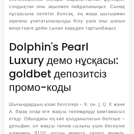
сондықтан оны ақылмен пайдаланыңыз.
Сынақ
нұсқасына келетін болсақ, ең жаңа шытырман
оқиғаны ұнататыныңызды білу үшін оны шағын
жеңістерге дейін сынап көруден тартынбаңыз.
Dolphin's Pearl
Luxury демо нұсқасы:
goldbet депозитсіз
промо-коды
Шығындардың азаю белгілері – 9, он, J, Q, K және
A, бірақ олар өте жақсы төлемдерді қамтамасыз
етеді. Ойындағы ең көп қолданылатын белгіше –
дельфин, ол жақсы төлем сызығы үшін бесеуіне
шамамен 9100 алтын монета төлеуі мүмкін.