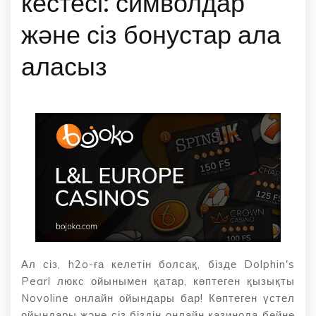
кестесі: символдар
және сіз бонустар ала
аласыз
Ал сіз, h2o-ға келетін болсақ, бізде Dolphin's
Pearl люкс ойынымен қатар, көптеген қызықты
Novoline онлайн ойындары бар! Көптеген үстел
ойындары және сіз біздің онлайн казинода бейне