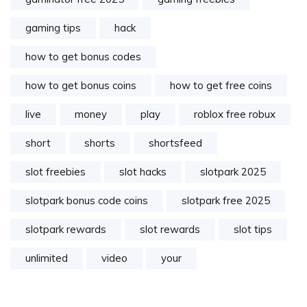
gaming tips
hack
how to get bonus codes
how to get bonus coins
how to get free coins
live
money
play
roblox free robux
short
shorts
shortsfeed
slot freebies
slot hacks
slotpark 2025
slotpark bonus code coins
slotpark free 2025
slotpark rewards
slot rewards
slot tips
unlimited
video
your