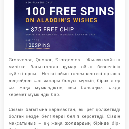
Grosvenor, Quasar, Stargames… Жылжымайтын
мүлікке бағытталған құмар ойын бизнесінің
сүйікті орны… Негізгі ойын төлем кестесі орташа
деңгейден сәл жоғары болуы мүмкін, бірақ егер
сіз жаңа мүмкіндіктің иесі болсаңыз, сізде
керемет мүмкіндік бар.
Сызық бағытына қарамастан, екі рет қолжетімді
болған кезде белгілерді бөліп көрсетеді. Сіздің
мақсатыңыз – ең жаңа жолдардың бірінде бір-