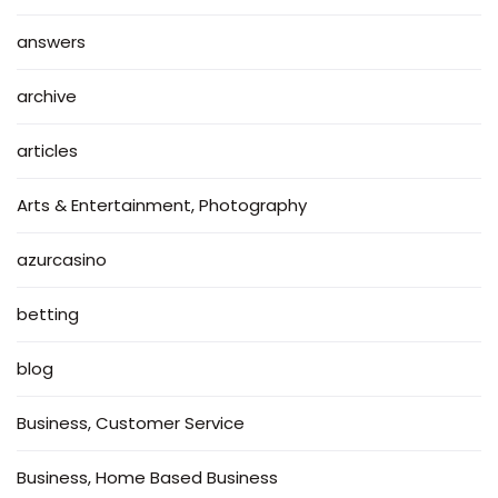
answers
archive
articles
Arts & Entertainment, Photography
azurcasino
betting
blog
Business, Customer Service
Business, Home Based Business