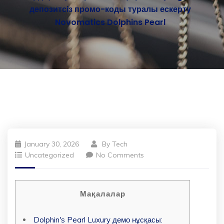
депозитсіз промо-коды туралы ескерту
Novomatics Dolphins Pearl
January 30, 2026
By
Tech
Uncategorized
No Comments
Мақалалар
Dolphin's Pearl Luxury демо нұсқасы: