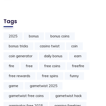
Tags
2025
bonus
bonus coins
bonus tricks
casino twist
coin
coin generator
daily bonus
earn
fire
free
free coins
freefire
free rewards
free spins
funny
game
gametwist 2025
gametwist free coins
gametwist hack
gaminator free 2025
gaming freebies