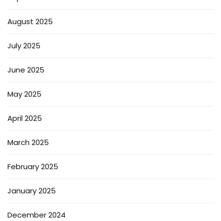
August 2025
July 2025
June 2025
May 2025
April 2025
March 2025
February 2025
January 2025
December 2024