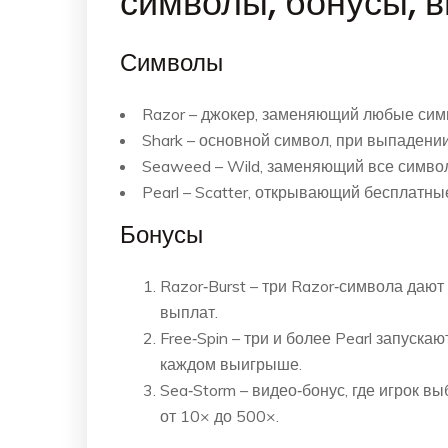
символы, бонусы, 
Символы
Razor – джокер, заменяющий любые си
Shark – основной символ, при выпадении 
Seaweed – Wild, заменяющий все символы
Pearl – Scatter, открывающий бесплатны
Бонусы
Razor‑Burst – три Razor‑символа да
выплат.
Free‑Spin – три и более Pearl запуск
каждом выигрыше.
Sea‑Storm – видео‑бонус, где игрок в
от 10× до 500×.