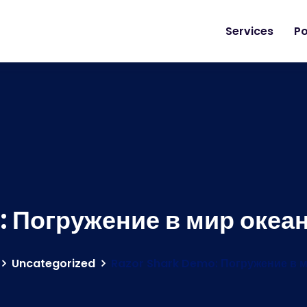
Services
Po
 Погружение в мир океан
Uncategorized
Razor Shark Demo: Погружение в м