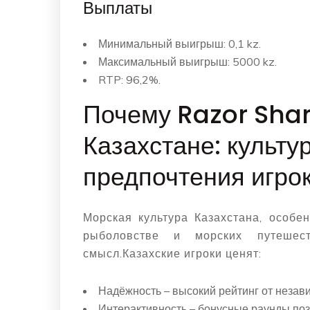
Выплаты
Минимальный выигрыш: 0,1 kz.
Максимальный выигрыш: 5000 kz.
RTP: 96,2%.
Почему Razor Sha
Казахстане: культу
предпочтения игро
Морская культура Казахстана, особе
рыболовстве и морских путешес
смысл.Казахские игроки ценят:
Надёжность – высокий рейтинг от незав
Интерактивность – бонусные раунды по