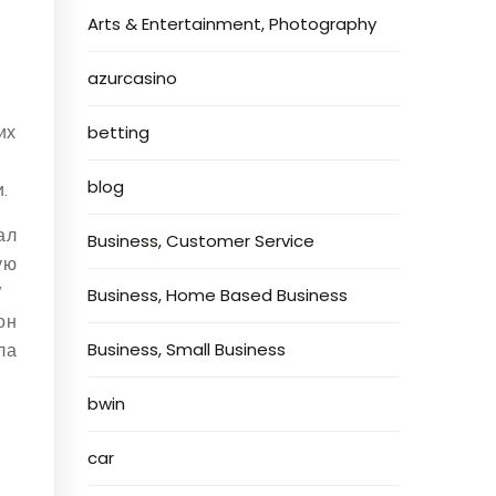
Arts & Entertainment, Photography
azurcasino
их
betting
blog
.
ал
Business, Customer Service
ую
”
Business, Home Based Business
он
Business, Small Business
ла
bwin
car