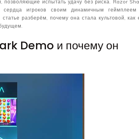
, позволяющие испытать удачу без риска. Razor Sha
 сердца игроков своим динамичным геймплеем
татье разберём, почему она стала культовой, как 
 будущем.
hark Demo и почему он