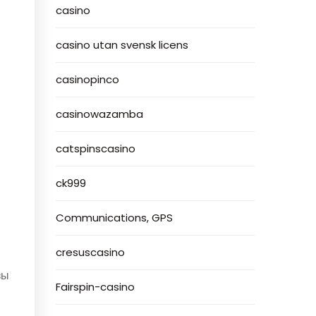
casino
casino utan svensk licens
casinopinco
casinowazamba
catspinscasino
ck999
Communications, GPS
cresuscasino
зы
Fairspin-casino