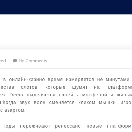
zed
No Comments
о в онлайн‑казино время измеряется не минутами,
жества слотов, которые шумят на платформ
Shark Demo выделяется своей атмосферой и живы
.Когда звук волн сменяется кликом мышки, игро
с азартом.
е годы переживают ренессанс: новые платформ