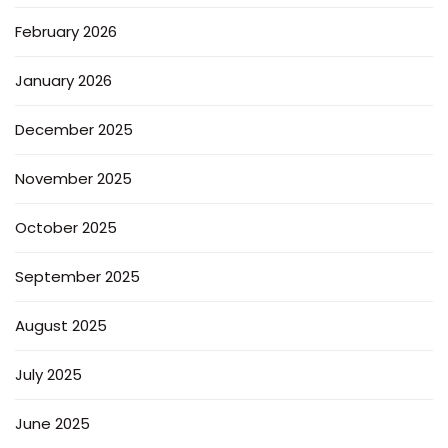
February 2026
January 2026
December 2025
November 2025
October 2025
September 2025
August 2025
July 2025
June 2025