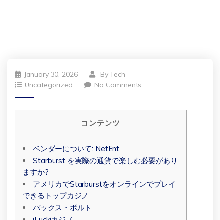
January 30, 2026
By
Tech
Uncategorized
No Comments
コンテンツ
ベンダーについて: NetEnt
Starburst を実際の通貨で楽しむ必要があり
ますか?
アメリカでStarburstをオンラインでプレイ
できるトップカジノ
バックス・ボルト
iLuckiカジノ