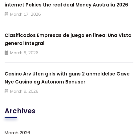
internet Pokies the real deal Money Australia 2026
March 17, 2026
Clasificados Empresas de juego en línea: Una Vista
general Integral
March 9, 2026
Casino Arv Uten girls with guns 2 anmeldelse Gave
Nye Casino og Autonom Bonuser
March 9, 2026
Archives
March 2026