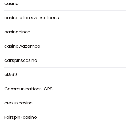
casino
casino utan svensk licens
casinopinco
casinowazamba
catspinscasino
ck999
Communications, GPS
cresuscasino
Fairspin-casino