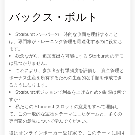
バックス・ボルト
Starburst ハーバーの一時的な側面を理解すること
は、専門家がトレーニング管理を最適化するのに役立ち
ます。
残念ながら、追加支出を可能にする Starburst のデモ
は見つかりません。
これにより、参加者が打撃頻度を評価し、資金管理と
ボーナス生産を所有するための生産的な手順を作成でき
るようになります。
Starburstポジションで利益を上げるための制限は何で
すか?
私たちの Starburst スロットの意見をすべて理解し
て、この一般的な宝物をテーマにしたゲームと、多くの
専門家の意見について学んでください。
彼はオンラインポーカー愛好家で、このテーマに関す