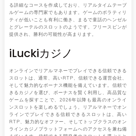
る詳細なコースを作成しており、リアルタイムテーブ
ルゲームの専門家でもあります。ゲームのボラティリ
ティが低いことも有利に働き、まるで童話のヘンゼル
とグレーテルのスロットのようです。フリースピンが
提供され、勝利の可能性が高まります。
iLuckiカジノ
オンラインでリアルマネーでプレイできる信頼できる
スロットは、通常、高いRTP、信頼できる運営会社、
そして魅力的なボーナス機能を備えています。信頼で
きるカジノを選び、ボーナスを賢く利用し、高品質な
ゲームを探すことで、2026年以降も最高のオンライ
ンスロットを楽しめるでしょう。リアルマネーでオン
ラインでプレイできる信頼できるスロットは、高い
RTP、魅力的なオファー、そしてトップクラスのオン
ラインカジノプラットフォームへのアクセスを兼ね備