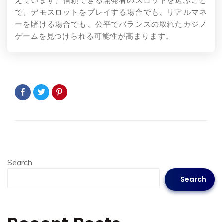
えています。信頼できる開発者のスロットを選ぶこと
で、デモスロットをプレイする場合でも、リアルマネ
ーを賭ける場合でも、公平でバランスの取れたカジノ
ゲームを見つけられる可能性が高まります。
Search
Search