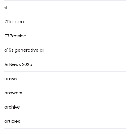
6
711casino
777casino
a16z generative ai
Ai News 2025
answer
answers
archive
articles