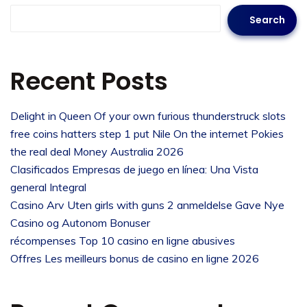
Search
Recent Posts
Delight in Queen Of your own furious thunderstruck slots
free coins hatters step 1 put Nile On the internet Pokies
the real deal Money Australia 2026
Clasificados Empresas de juego en línea: Una Vista
general Integral
Casino Arv Uten girls with guns 2 anmeldelse Gave Nye
Casino og Autonom Bonuser
récompenses Top 10 casino en ligne abusives
Offres Les meilleurs bonus de casino en ligne 2026