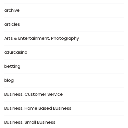
archive
articles
Arts & Entertainment, Photography
azurcasino
betting
blog
Business, Customer Service
Business, Home Based Business
Business, Small Business