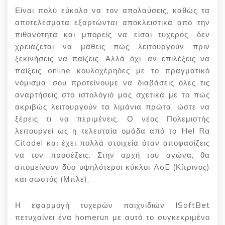
Είναι πολύ εύκολο να τον απολαύσεις, καθώς τα
αποτελέσματα εξαρτώνται αποκλειστικά από την
πιθανότητα και μπορείς να είσαι τυχερός, δεν
χρειάζεται να μάθεις πώς λειτουργούν πριν
ξεκινήσεις να παίζεις. Αλλά όχι, αν επιλέξεις να
παίξεις online κουλοχέρηδες με το πραγματικό
νόμισμα, σου προτείνουμε να διαβάσεις όλες τις
αναρτήσεις στο ιστολόγιό μας σχετικά με το πώς
ακριβώς λειτουργούν τα λιμάνια πρώτα, ώστε να
ξέρεις τι να περιμένεις.
Ο νέος Πολεμιστής
λειτουργεί ως η τελευταία ομάδα από το Hel Ra
Citadel και έχει πολλά στοιχεία όταν αποφασίζεις
να τον προσέξεις. Στην αρχή του αγώνα, θα
απομείνουν δύο υψηλότεροι κύκλοι AoE (Κίτρινος)
και σωστός (Μπλε).
Η εφαρμογή τυχερών παιχνιδιών ISoftBet
πετυχαίνει ένα homerun με αυτό το συγκεκριμένο