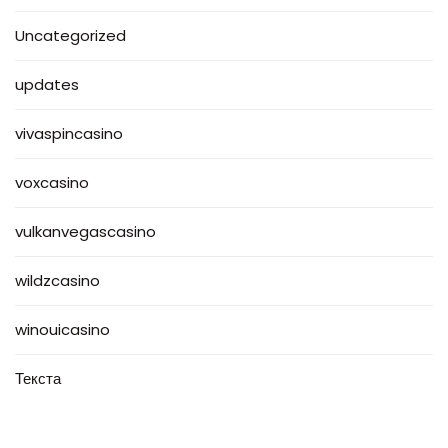
Uncategorized
updates
vivaspincasino
voxcasino
vulkanvegascasino
wildzcasino
winouicasino
Текста