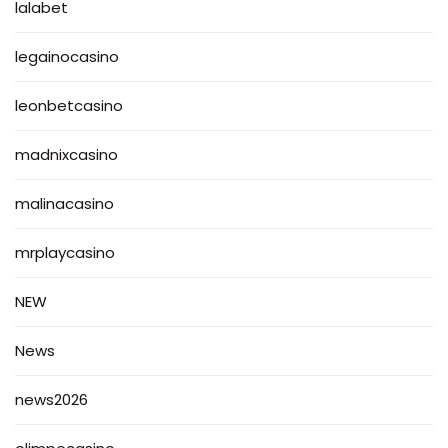
lalabet
legainocasino
leonbetcasino
madnixcasino
malinacasino
mrplaycasino
NEW
News
news2026