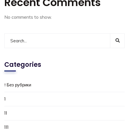
Recent Comments
No comments to show.
Categories
! Без рубрики
1
11
111