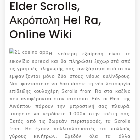
Elder Scrolls,
Ακρόπολη Hel Ra,
Online Wiki
Η νεότερη εξαίρεση είναι το
εικονίδιο spread και θα πληρώσει ξεχωριστά από
τις γραμμές πληρωμής σας, ανεξάρτητα από το αν
εμφανίζονται μόνο δύο στους νέους κυλίνδρους.
Ναι, φανταστείτε να δοκιμάσετε τη νέα λειτουργία
επίδειξης κουλοχέρη Scrolls from Ra στα καζίνο
που αναφέρονται στον ιστότοπο. Εάν οι Θεοί της
Αιγύπτου πάρουν την μπροστινή σας πλευρά,
μπορείτε να κερδίσετε 1.000x στην τσέπη σας.
Εκτός από τις δωρεάν περιστροφές, τα Scrolls
from Ra έχουν πολλαπλασιαστές και πολλούς
γύρους κινήτρων. Σχεδόν όλα τα άλλα