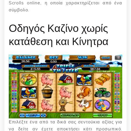
Scrolls online, η οποία χαρακτηρίζεται από ένα
σύμβολο.
Οδηγός Καζίνο χωρίς
κατάθεση και Κίνητρα
Επιλέξτε ένα από τα δικά σας σεντούκια αξίας για
να δείτε αν έχετε αποκτήσει κάτι προσωπικό.