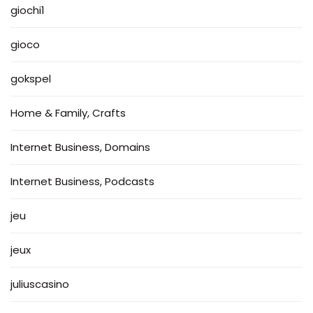
giochi1
gioco
gokspel
Home & Family, Crafts
Internet Business, Domains
Internet Business, Podcasts
jeu
jeux
juliuscasino