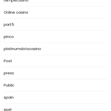
olimpecasino
Online casino
part5
pinco
platinumslotscasino
Post
press
Public
spain
spel