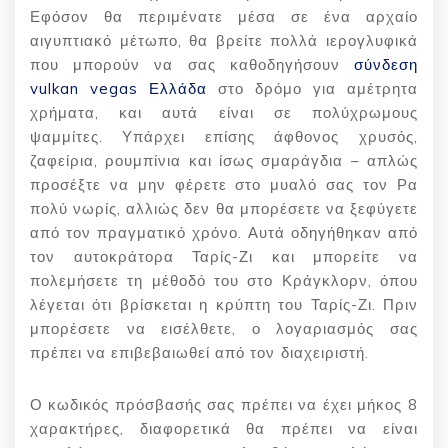
Εφόσον θα περιμένατε μέσα σε ένα αρχαίο
αιγυπτιακό μέτωπο, θα βρείτε πολλά ιερογλυφικά
που μπορούν να σας καθοδηγήσουν
σύνδεση
vulkan vegas Ελλάδα
στο δρόμο για αμέτρητα
χρήματα, και αυτά είναι σε πολύχρωμους
ψαμμίτες. Υπάρχει επίσης άφθονος χρυσός,
ζαφείρια, ρουμπίνια και ίσως σμαράγδια – απλώς
προσέξτε να μην φέρετε στο μυαλό σας τον Ρα
πολύ νωρίς, αλλιώς δεν θα μπορέσετε να ξεφύγετε
από τον πραγματικό χρόνο. Αυτά οδηγήθηκαν από
τον αυτοκράτορα Ταρίς-Ζι και μπορείτε να
πολεμήσετε τη μέθοδό του στο Κράγκλορν, όπου
λέγεται ότι βρίσκεται η κρύπτη του Ταρίς-Ζι. Πριν
μπορέσετε να εισέλθετε, ο λογαριασμός σας
πρέπει να επιβεβαιωθεί από τον διαχειριστή.
Ο κωδικός πρόσβασής σας πρέπει να έχει μήκος 8
χαρακτήρες, διαφορετικά θα πρέπει να είναι