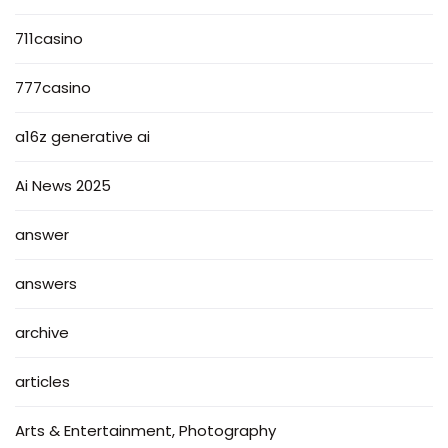
711casino
777casino
a16z generative ai
Ai News 2025
answer
answers
archive
articles
Arts & Entertainment, Photography