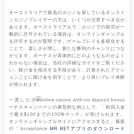
オーストラリアで最高のカジノを探しているオンライ
ンカジノプレイヤーの方は、いくつか注意すべき点が
あります。オーストラリア人で、カジノでの就労が一
般的に許可されている場合は、オンラインギャンブル
を許可するのが賢明です。ゲームプレイを多様化する
ことで、楽しさが増し、新たな勝利のチャンスにつな
がります。ボーナスが具体的にどのようなものかよく
わからない場合は、当社の詳細なガイドをご覧くださ
い。賭け金を指示する手段があり、計算されたアクシ
ョンごとに賭け金を回すことで、より良いプレイ体験
が得られます。
一貫したボ
ーナスキャンペーンの典型的な例として、「初回入金
で最大$100までの100%マッチ」が挙げられます。
オンラインギャンブルサイトにアクセスすると、最新
の「Acceptance
MR BETアプリのダウンロード