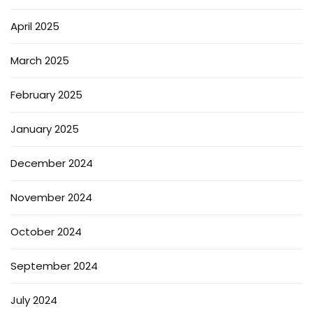
April 2025
March 2025
February 2025
January 2025
December 2024
November 2024
October 2024
September 2024
July 2024