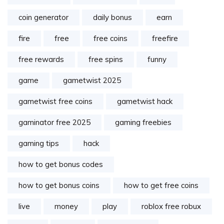
coin generator
daily bonus
earn
fire
free
free coins
freefire
free rewards
free spins
funny
game
gametwist 2025
gametwist free coins
gametwist hack
gaminator free 2025
gaming freebies
gaming tips
hack
how to get bonus codes
how to get bonus coins
how to get free coins
live
money
play
roblox free robux