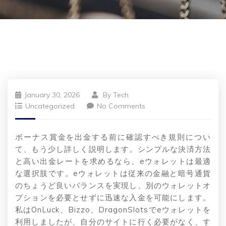
January 30, 2026
By
Tech
Uncategorized
No Comments
ボーナス賞金を出金する前に確認すべき規則につい
て、もう少し詳しく説明します。シンプルな決済方法
と高い出金レートを求めるなら、eウォレットは最適
な選択肢です。eウォレットは従来の金融と暗号通貨
のちょうど良いバランスを実現し、別のウォレットオ
プションを必要とせずに迅速な入金を可能にします。
私はOnLuck、Bizzo、DragonSlotsでeウォレットを
利用しましたが、自分のサイトに行く必要がなく、す