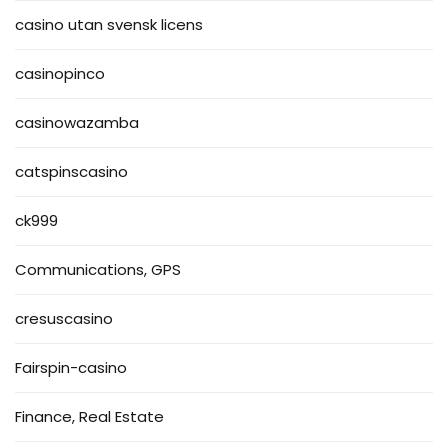
casino utan svensk licens
casinopinco
casinowazamba
catspinscasino
ck999
Communications, GPS
cresuscasino
Fairspin-casino
Finance, Real Estate