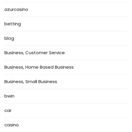
azurcasino
betting
blog
Business, Customer Service
Business, Home Based Business
Business, Small Business
bwin
car
casino