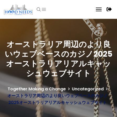
オーストラリア周辺のより良
いウェブベースのカジノ2025
オーストラリアリアルキャッ
シュウェブサイト
Together Making a Change
Uncategorized
オーストラリア周辺のより良いウェブベースのカジノ
2025オーストラリアリアルキャッシュウェブサイト