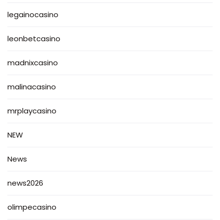
legainocasino
leonbetcasino
madnixcasino
malinacasino
mrplaycasino
NEW
News
news2026
olimpecasino