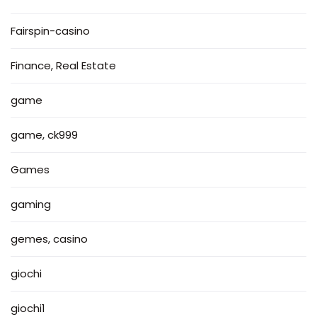
Fairspin-casino
Finance, Real Estate
game
game, ck999
Games
gaming
gemes, casino
giochi
giochi1