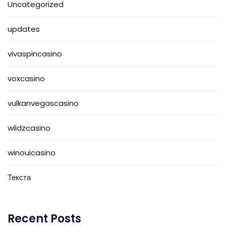
Uncategorized
updates
vivaspincasino
voxcasino
vulkanvegascasino
wildzcasino
winouicasino
Текста
Recent Posts