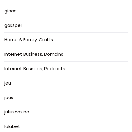
gioco
gokspel
Home & Family, Crafts
Internet Business, Domains
Internet Business, Podcasts
jeu
jeux
juliuscasino
lalabet