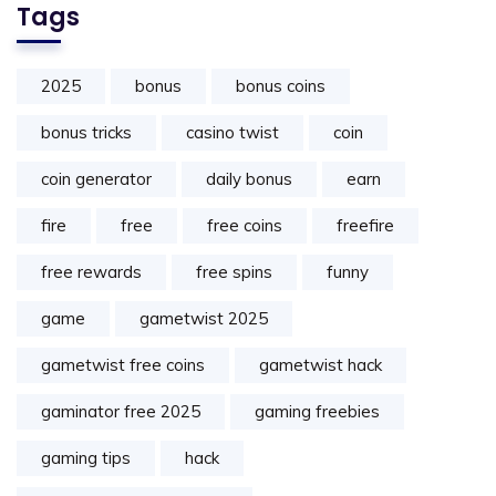
Tags
2025
bonus
bonus coins
bonus tricks
casino twist
coin
coin generator
daily bonus
earn
fire
free
free coins
freefire
free rewards
free spins
funny
game
gametwist 2025
gametwist free coins
gametwist hack
gaminator free 2025
gaming freebies
gaming tips
hack