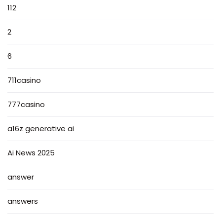
112
2
6
711casino
777casino
a16z generative ai
Ai News 2025
answer
answers