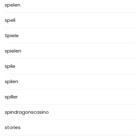
spelen
spell
Spiele
spielen
spile
spilen
spiller
spindragonscasino
stories