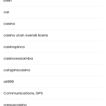
bwin
car
casino
casino utan svensk licens
casinopinco
casinowazamba
catspinscasino
ck999
Communications, GPS
cresuscasino