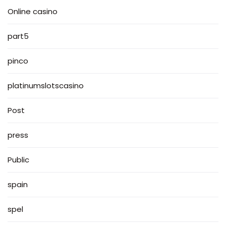
Online casino
part5
pinco
platinumslotscasino
Post
press
Public
spain
spel