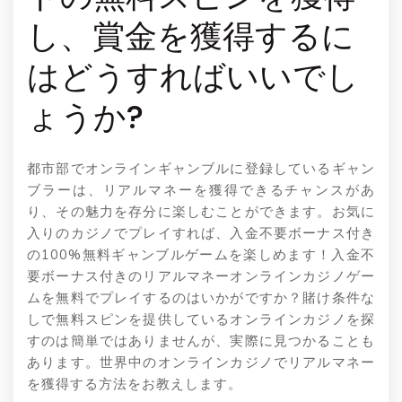
し、賞金を獲得するに
はどうすればいいでし
ょうか?
都市部でオンラインギャンブルに登録しているギャン
ブラーは、リアルマネーを獲得できるチャンスがあ
り、その魅力を存分に楽しむことができます。お気に
入りのカジノでプレイすれば、入金不要ボーナス付き
の100%無料ギャンブルゲームを楽しめます！入金不
要ボーナス付きのリアルマネーオンラインカジノゲー
ムを無料でプレイするのはいかがですか？賭け条件な
しで無料スピンを提供しているオンラインカジノを探
すのは簡単ではありませんが、実際に見つかることも
あります。世界中のオンラインカジノでリアルマネー
を獲得する方法をお教えします。