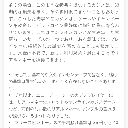
多くの場合、このような特典を提供するカジノは、短
期的な損失を被り、その後回復できないこともありま
す。こうした先駆的なカジノは、ゲームやキャンペー
ンを改良し、ビットコイン愛好家に個別に焦点を合わ
せています。これはオンラインカジノが生み出した素
晴らしいサービスの一つであり、ある意味では、プレ
イヤーの継続的な忠誠心を高めることにも繋がりま
す。入金は不要で、新しい利用規約を満たすことでリ
アルマネーを獲得できます。
そして、基本的な入金インセンティブではなく、賭け
の基準は通常低いか、まったく存在しないこともありま
す。
それ以来、ニュージャージーのカジノプレイヤーに
は、リアルマネーのスロットやオンラインカジノゲーム
など、前例のない数のリアルマネーギャンブルの選択肢
が提供されるようになりました。
フリースピンボーナスの平均賭け基準は 35 倍から 40