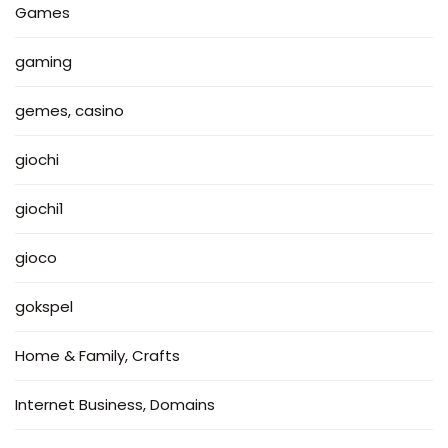
Games
gaming
gemes, casino
giochi
giochi1
gioco
gokspel
Home & Family, Crafts
Internet Business, Domains