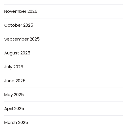
November 2025
October 2025
September 2025
August 2025
July 2025
June 2025
May 2025
April 2025
March 2025