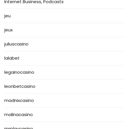
Internet Business, Podcasts
jeu
jeux
juliuscasino
lalabet
legainocasino
leonbetcasino
madnixcasino
malinacasino
mrplaycasino