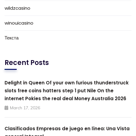
wildzcasino
winouicasino
Текста
Recent Posts
Delight in Queen Of your own furious thunderstruck
slots free coins hatters step 1 put Nile On the
internet Pokies the real deal Money Australia 2026
March 17, 2026
Clasificados Empresas de juego en línea: Una Vista