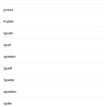
press
Public
spain
spel
spelen
spell
Spiele
spielen
spile