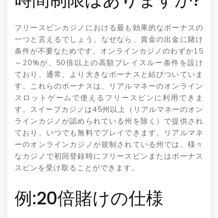
フリースピンカジノにおける最も効果的なボーナスの
一つと言えるでしょう。なぜなら、賞金の出金に賭け
条件が不要なためです。オンラインカジノのわずか15
～20%が、50倍以上の高額プレイスルー条件を設け
ており、通常、より大きなボーナスと結びついていま
す。これらのボーナスは、リアルマネーのオンライン
スロットゲームで使えるフリースピンに利用できま
す。スイープカジノは45州以上（リアルマネーのオン
ラインカジノが認められている州を除く）で提供され
ており、いつでも無料でプレイできます。リアルマネ
ーのオンラインカジノが規制されている州では、様々
なカジノで初回登録時にフリースピンまたはボーナス
スピンを受け取ることができます。
例:20倍賭けの仕様