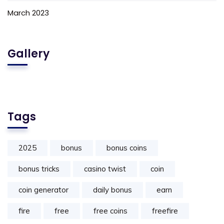
March 2023
Gallery
Tags
2025
bonus
bonus coins
bonus tricks
casino twist
coin
coin generator
daily bonus
earn
fire
free
free coins
freefire