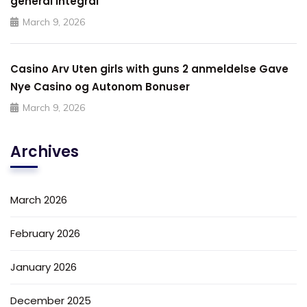
general Integral
March 9, 2026
Casino Arv Uten girls with guns 2 anmeldelse Gave
Nye Casino og Autonom Bonuser
March 9, 2026
Archives
March 2026
February 2026
January 2026
December 2025