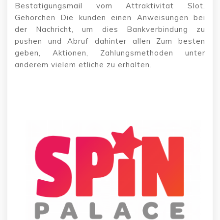
Bestatigungsmail vom Attraktivitat Slot.
Gehorchen Die kunden einen Anweisungen bei
der Nachricht, um dies Bankverbindung zu
pushen und Abruf dahinter allen Zum besten
geben, Aktionen, Zahlungsmethoden unter
anderem vielem etliche zu erhalten.