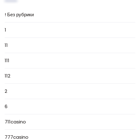
! Без рубрики
1
11
111
112
2
6
711casino
777casino