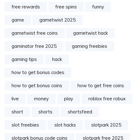
free rewards
free spins
funny
game
gametwist 2025
gametwist free coins
gametwist hack
gaminator free 2025
gaming freebies
gaming tips
hack
how to get bonus codes
how to get bonus coins
how to get free coins
live
money
play
roblox free robux
short
shorts
shortsfeed
slot freebies
slot hacks
slotpark 2025
slotpark bonus code coins
slotpark free 2025