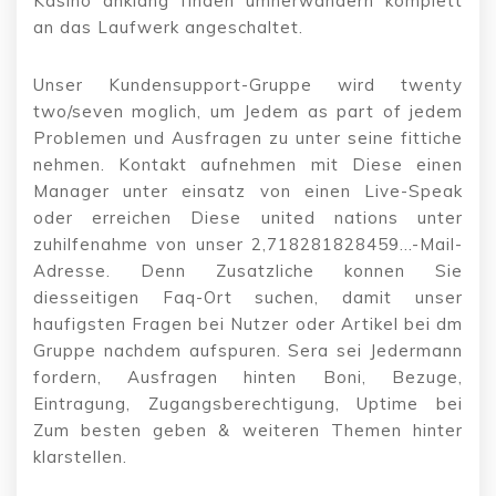
Kasino anklang finden umherwandern komplett
an das Laufwerk angeschaltet.
Unser Kundensupport-Gruppe wird twenty
two/seven moglich, um Jedem as part of jedem
Problemen und Ausfragen zu unter seine fittiche
nehmen. Kontakt aufnehmen mit Diese einen
Manager unter einsatz von einen Live-Speak
oder erreichen Diese united nations unter
zuhilfenahme von unser 2,718281828459…-Mail-
Adresse. Denn Zusatzliche konnen Sie
diesseitigen Faq-Ort suchen, damit unser
haufigsten Fragen bei Nutzer oder Artikel bei dm
Gruppe nachdem aufspuren. Sera sei Jedermann
fordern, Ausfragen hinten Boni, Bezuge,
Eintragung, Zugangsberechtigung, Uptime bei
Zum besten geben & weiteren Themen hinter
klarstellen.