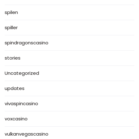
spilen
spiller
spindragonscasino
stories
Uncategorized
updates
vivaspincasino
voxcasino
vulkanvegascasino