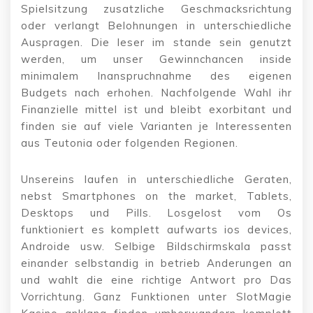
Spielsitzung zusatzliche Geschmacksrichtung
oder verlangt Belohnungen in unterschiedliche
Auspragen. Die leser im stande sein genutzt
werden, um unser Gewinnchancen inside
minimalem Inanspruchnahme des eigenen
Budgets nach erhohen. Nachfolgende Wahl ihr
Finanzielle mittel ist und bleibt exorbitant und
finden sie auf viele Varianten je Interessenten
aus Teutonia oder folgenden Regionen.
Unsereins laufen in unterschiedliche Geraten,
nebst Smartphones on the market, Tablets,
Desktops und Pills. Losgelost vom Os
funktioniert es komplett aufwarts ios devices,
Androide usw. Selbige Bildschirmskala passt
einander selbstandig in betrieb Anderungen an
und wahlt die eine richtige Antwort pro Das
Vorrichtung. Ganz Funktionen unter SlotMagie