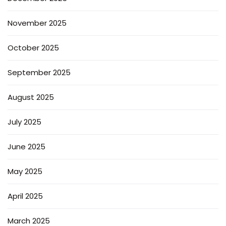
November 2025
October 2025
September 2025
August 2025
July 2025
June 2025
May 2025
April 2025
March 2025