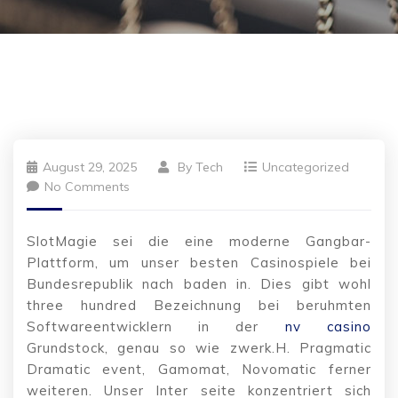
August 29, 2025
By
Tech
Uncategorized
No Comments
SlotMagie sei die eine moderne Gangbar-
Plattform, um unser besten Casinospiele bei
Bundesrepublik nach baden in. Dies gibt wohl
three hundred Bezeichnung bei beruhmten
Softwareentwicklern in der
nv casino
Grundstock, genau so wie zwerk.H. Pragmatic
Dramatic event, Gamomat, Novomatic ferner
weiteren. Unser Inter seite konzentriert sich