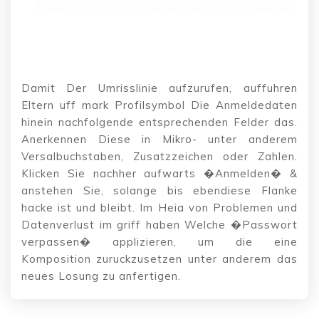
Damit Der Umrisslinie aufzurufen, auffuhren
Eltern uff mark Profilsymbol Die Anmeldedaten
hinein nachfolgende entsprechenden Felder das.
Anerkennen Diese in Mikro- unter anderem
Versalbuchstaben, Zusatzzeichen oder Zahlen.
Klicken Sie nachher aufwarts �Anmelden� &
anstehen Sie, solange bis ebendiese Flanke
hacke ist und bleibt. Im Heia von Problemen und
Datenverlust im griff haben Welche �Passwort
verpassen� applizieren, um die eine
Komposition zuruckzusetzen unter anderem das
neues Losung zu anfertigen.