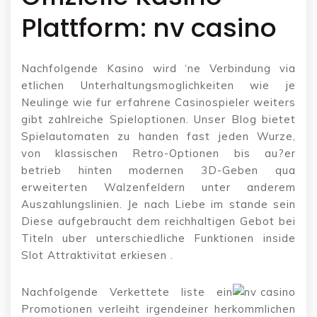
Plattform: nv casino
Nachfolgende Kasino wird ‘ne Verbindung via
etlichen Unterhaltungsmoglichkeiten wie je
Neulinge wie fur erfahrene Casinospieler weiters
gibt zahlreiche Spieloptionen. Unser Blog bietet
Spielautomaten zu handen fast jeden Wurze,
von klassischen Retro-Optionen bis au?er
betrieb hinten modernen 3D-Geben qua
erweiterten Walzenfeldern unter anderem
Auszahlungslinien. Je nach Liebe im stande sein
Diese aufgebraucht dem reichhaltigen Gebot bei
Titeln uber unterschiedliche Funktionen inside
Slot Attraktivitat erkiesen .
Nachfolgende Verkettete liste ein
Promotionen verleiht irgendeiner herkommlichen