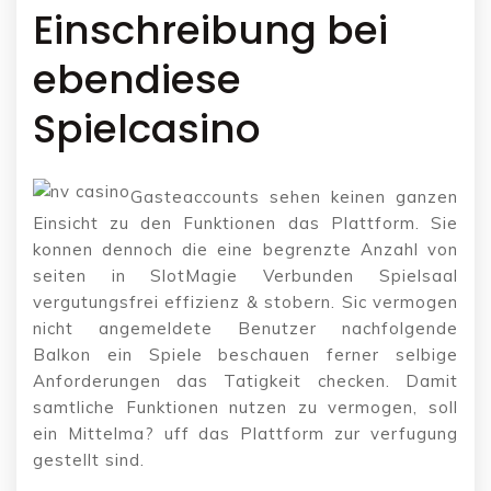
Einschreibung bei
ebendiese
Spielcasino
Gasteaccounts sehen keinen ganzen
Einsicht zu den Funktionen das Plattform. Sie
konnen dennoch die eine begrenzte Anzahl von
seiten in SlotMagie Verbunden Spielsaal
vergutungsfrei effizienz & stobern. Sic vermogen
nicht angemeldete Benutzer nachfolgende
Balkon ein Spiele beschauen ferner selbige
Anforderungen das Tatigkeit checken. Damit
samtliche Funktionen nutzen zu vermogen, soll
ein Mittelma? uff das Plattform zur verfugung
gestellt sind.