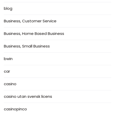
blog
Business, Customer Service
Business, Home Based Business
Business, Small Business
bwin
car
casino
casino utan svensk licens
casinopinco