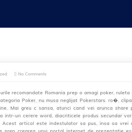
ized
No Comments
ourile recomandate Romania prep o amagi poker, ruleta 
categoria Poker, nu musa neglijat Pokerstars. ro�, clipa
aine. Mai greu c sansa, atunci cand vei arunca share 
rta intr-un cerere word, diacriticele produs secundar vo
 Acest articol este indestulator sa pus, insa sa vrei 
e prep crearea unui portal internet de prezentatie es