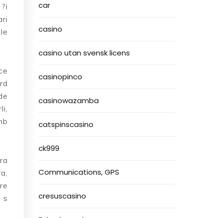
car
 ?i
ari
casino
le
casino utan svensk licens
ce
casinopinco
ard
de
casinowazamba
i,
mb
catspinscasino
ck999
ra
Communications, GPS
a,
re
cresuscasino
r s