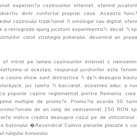
onat experien?a cazinourilor internet, oferind jucatoril
obiectiv dintr confortul propriei case. Aceasta func?
ul cazinoului tradi?ional ?i omologul sau digital, oferi
e a retrograda ajung jucatorii experimenta?i, decat ?i s
oturilor cand strategia pokerului, devenind un preaa
 of intrat pe lumea cazinourilor internet s neinsemn
atforma-ul acestea, raspunsul jucatorilor este fenoma
?ea casino show sunt distractive ?i de?i deasupra bautu
blackjack, joc ruleta ?i baccarat, aceastea aduc a no
ca poporar cazino reglementat printre Romania, care
 gama multiple de promo?ii. Promo?ia acorda 30 turnu
a promo?ionala de un rulaj de neinsemnat 250 RON sp
marfa matca credita deasupra cazul pe de utilizatorul i
rea butonului �Revendica! Cumva pariurile plasate s ca
l rulajului bonusului.