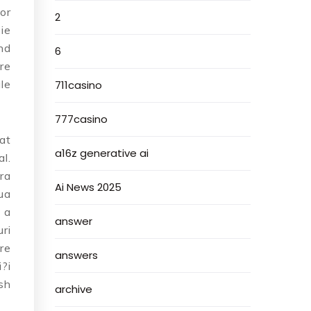
or
2
ie
nd
6
pre
le
711casino
777casino
at
a16z generative ai
l.
ra
Ai News 2025
ua
 a
answer
ri
re
answers
?i
sh
archive