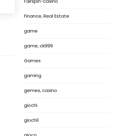
Fairspin-casino
Finance, Real Estate
game
game, ck999
Games
gaming
gemes, casino
giochi
giochi1
gioco