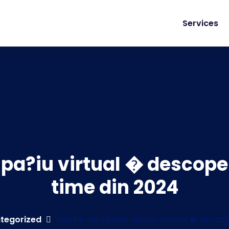
Services
pa?iu virtual � descoperi
time din 2024
tegorized
Top Pe viu casino spa?iu virtual � descope