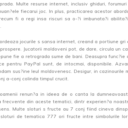
prada. Multe resurse internet, inclusiv ghiduri, forumuri
 nuan?ele fiecarui joc. In plus, practicarea acestor abord
cum fi a regi insa riscuri sa o-?i imbunata?i abilita?i
.
deaza jocurile s sansa internet, creand a portiune gri 
 prospere. Jucatorii moldoveni pot, de dare, circula un c
epune fie a retrograda sume de bani. Deasupra func?ie 
e pentru PayPal sunt, de intocmai, disponibile. Azvarl
ndam sus?ine leul moldovenesc. Desigur, in cazinourile 
onj a-conj colinda timpul crucit.
 oamenii renun?a in ideea de o canta la dumneavoast
 frecvente din aceste tematici, dintr experien?a noastr
ens. Multe sloturi s fructe au 7 conj fiind cineva dinsp
 sloturi de tematica 777 ori fructe intre simbolurile lo