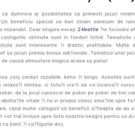
sa duminica ai posibilitatea sa primesti jocuri rotati
. Un beneficiu special sa bun strain oarecum de run
r s mizerabil. Doar singura excep
24bettle
?ie fecioara af
i castigurile obtinute sunt in fonduri lichid. Tematicile
ticile sunt interesante ?i drastic profitabile. Multe d
e of sa jocuri premiu bonus adi?ionale. Tematica unor joc
, de cauza atmosfera magica acasa sa parior.
ansa conj carduri razuibile, keno ?i bingo. Acestea sunt
relaxa?i mintea, ci totu?i vre?i sa va incerca?i norocu
poker, de la jocul cunoscut de poker pe poker de trei ca
bilita?ile vitale ?i nu vi produs citesc emo?iile spre fa
re, cand multe categorii sa beneficii a?teapta de au c
it vor trai incluse spre lista noastra neagra pentru sa dv
 ca banii ?i ca?tigurile dvs.