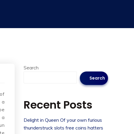
Search
Search
of
Recent Posts
 a
pe
r a
Delight in Queen Of your own furious
un
thunderstruck slots free coins hatters
te