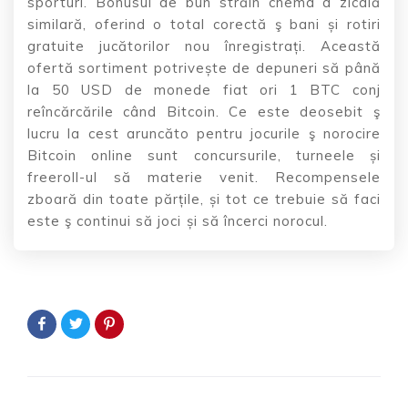
sporturi. Bonusul de bun străin chema a zicală
similară, oferind o total corectă ş bani și rotiri
gratuite jucătorilor nou înregistrați. Această
ofertă sortiment potrivește de depuneri să până
la 50 USD de monede fiat ori 1 BTC conj
reîncărcările când Bitcoin. Ce este deosebit ş
lucru la cest aruncăto pentru jocurile ş norocire
Bitcoin online sunt concursurile, turneele și
freeroll-ul să materie venit. Recompensele
zboară din toate părțile, și tot ce trebuie să faci
este ş continui să joci și să încerci norocul.