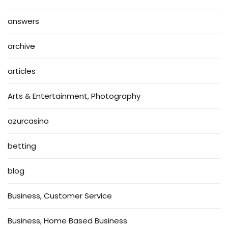
answers
archive
articles
Arts & Entertainment, Photography
azurcasino
betting
blog
Business, Customer Service
Business, Home Based Business