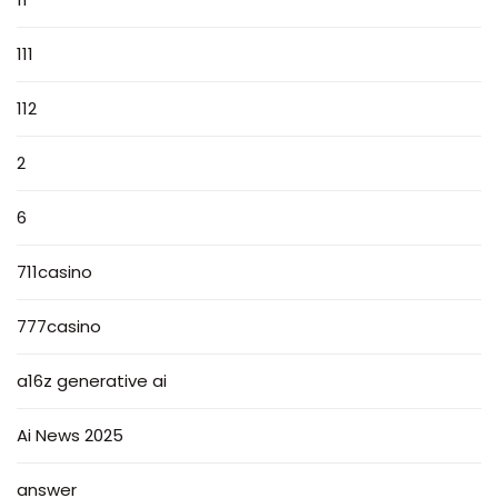
111
112
2
6
711casino
777casino
a16z generative ai
Ai News 2025
answer