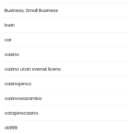
Business, Small Business
bwin
car
casino
casino utan svensk licens
casinopinco
casinowazamba
catspinscasino
ck999