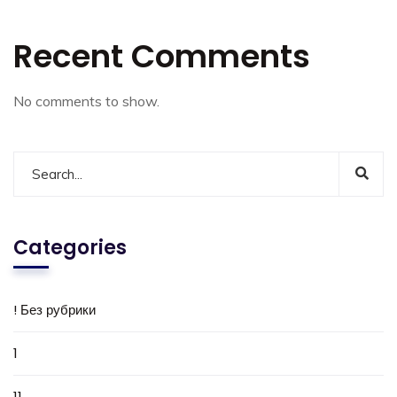
Recent Comments
No comments to show.
Categories
! Без рубрики
1
11