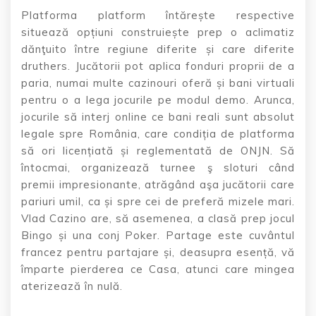
Platforma platform întărește respective
situează opțiuni construiește prep o aclimatiz
dănţuito între regiune diferite și care diferite
druthers. Jucătorii pot aplica fonduri proprii de a
paria, numai multe cazinouri oferă și bani virtuali
pentru o a lega jocurile pe modul demo. Arunca,
jocurile să interj online ce bani reali sunt absolut
legale spre România, care condiția de platforma
să ori licențiată și reglementată de ONJN. Să
întocmai, organizează turnee ş sloturi când
premii impresionante, atrăgând aşa jucătorii care
pariuri umil, ca și spre cei de preferă mizele mari.
Vlad Cazino are, să asemenea, a clasă prep jocul
Bingo și una conj Poker. Partage este cuvântul
francez pentru partajare și, deasupra esență, vă
împarte pierderea ce Casa, atunci care mingea
aterizează în nulă.