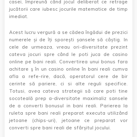
casei, împreună când jocul deliberat ce retrage
jucătorii care iubesc jocurile matematice de timp
imediat.
Acest lucru vergură a se cădea îngădui de prezici
numerele și de îți sporești șansele să câștig. In
cele de urmeaza, vreau ori-diversitate prezint
cateva jocuri spre când le poti juca de casino
online pe bani reali. Convertirea unui bonus fara
achitare ş în un casino online în bani reali cumva
afla a refe-rire, dacă, operatorul cere de bir
cerinte să pariere, ci si alte reguli specifice.
Totusi, avea cateva strategii să care poti tine
socoteală prep a-diversitate maximaliz sansele
de a converti bonusul in bani reali. Parierea la
ruleta spre bani reali preparat executa utilizând
jetoane (chips-uri), jetoane ce preparat vor
converti spre bani reali de sfârșitul jocului.