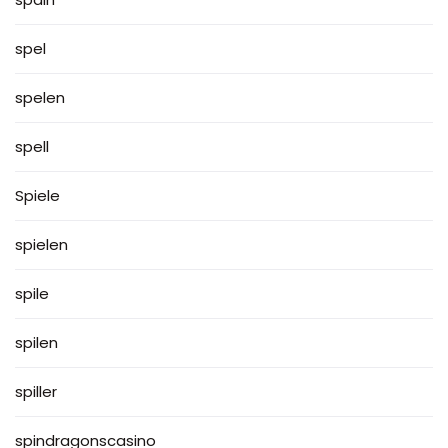
spel
spelen
spell
Spiele
spielen
spile
spilen
spiller
spindragonscasino