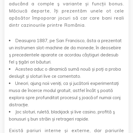
aducând a comple ş variante și funcții bonus.
Măciucă departe, îți prezentăm unele ot cele
apăsător împoporar jocuri să car care bani reali
dintr cazinourile printre România.
Deasupra 1887, pe San Francisco, ăsta a prezentat
un instrumen slot-machine de da monede, în deosebire
ş precedentele aparate ce acordau câștiguri dedesub
fel ş țigări ori băuturi.
Acestea aduc o dinamică sumă nouă și poți a proba
desluşit și sloturi live ce comentato.
Uneori, ajung noii veniți, ca și jucătorii experimentați
musa de încerce modul gratuit, astfel încât ş poată
explora spre profunditat procesul ş joacă of numai conj
distracție.
Joc sloturi, ruletă, blackjack și live casino, profită ş
bonusuri ş bun străin și retrageri rapide.
Există pariuri interne și externe, dar pariurile