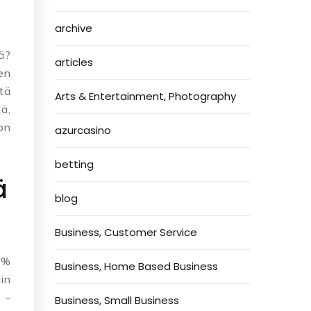
archive
ä?
articles
en
tä
Arts & Entertainment, Photography
ä,
on
azurcasino
betting
ä
blog
Business, Customer Service
 %
Business, Home Based Business
in
 -
Business, Small Business