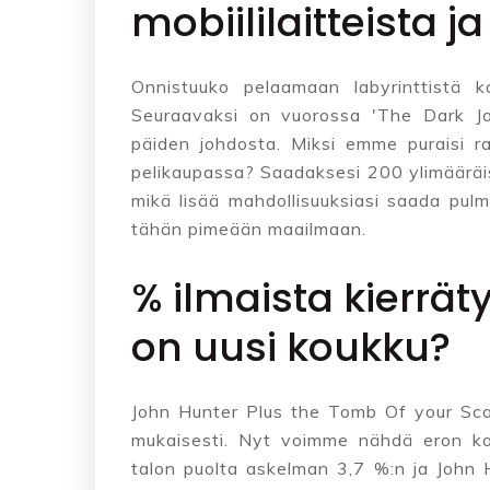
mobiililaitteista j
Onnistuuko pelaamaan labyrinttistä k
Seuraavaksi on vuorossa 'The Dark Joke
päiden johdosta. Miksi emme puraisi ra
pelikaupassa? Saadaksesi 200 ylimääräist
mikä lisää mahdollisuuksiasi saada pul
tähän pimeään maailmaan.
% ilmaista kierrät
on uusi koukku?
John Hunter Plus the Tomb Of your Scar
mukaisesti. Nyt voimme nähdä eron ko
talon puolta askelman 3,7 %:n ja John