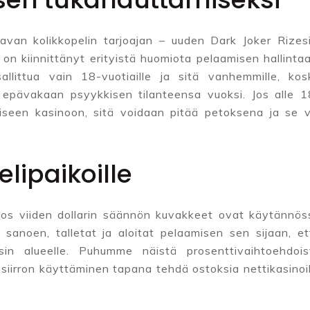
avan kolikkopelin tarjoajan – uuden Dark Joker Rizesi
on kiinnittänyt erityistä huomiota pelaamisen hallintaa
llittua vain 18-vuotiaille ja sitä vanhemmille, kos
le epävakaan psyykkisen tilanteensa vuoksi. Jos alle 1
lliseen kasinoon, sitä voidaan pitää petoksena ja se v
lipaikoille
 jos viiden dollarin säännön kuvakkeet ovat käytännös
n sanoen, talletat ja aloitat pelaamisen sen sijaan, et
in alueelle. Puhumme näistä prosenttivaihtoehdois
rron käyttäminen tapana tehdä ostoksia nettikasinoil