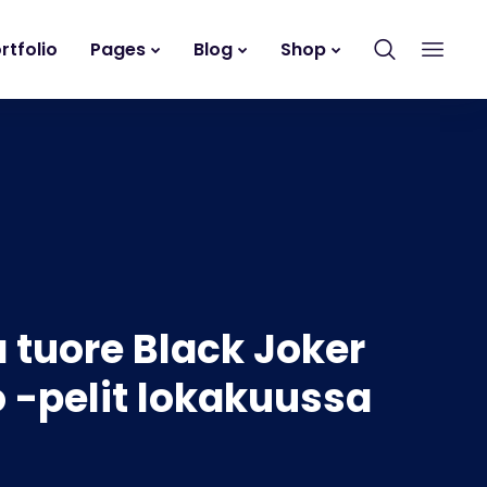
rtfolio
Pages
Blog
Shop
 tuore Black Joker
o -pelit lokakuussa