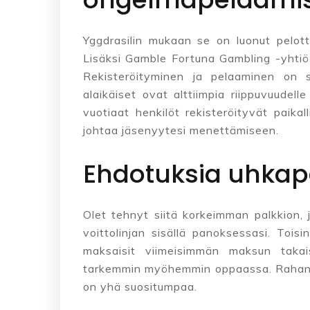
Yggdrasilin mukaan se on luonut pelott
Lisäksi Gamble Fortuna Gambling -yhtiö 
Rekisteröityminen ja pelaaminen on sa
alaikäiset ovat alttiimpia riippuvuudel
vuotiaat henkilöt rekisteröityvät paika
johtaa jäsenyytesi menettämiseen.
Ehdotuksia uhkape
Olet tehnyt siitä korkeimman palkkion,
voittolinjan sisällä panoksessasi. Toisi
maksaisit viimeisimmän maksun takais
tarkemmin myöhemmin oppaassa. Rahansii
on yhä suositumpaa.