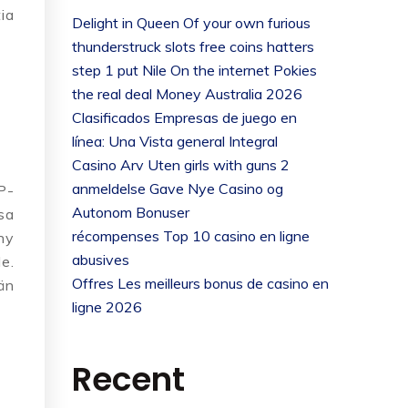
ia
Delight in Queen Of your own furious
thunderstruck slots free coins hatters
step 1 put Nile On the internet Pokies
the real deal Money Australia 2026
Clasificados Empresas de juego en
línea: Una Vista general Integral
Casino Arv Uten girls with guns 2
anmeldelse Gave Nye Casino og
P-
Autonom Bonuser
sa
récompenses Top 10 casino en ligne
ny
abusives
le.
Offres Les meilleurs bonus de casino en
än
ligne 2026
Recent