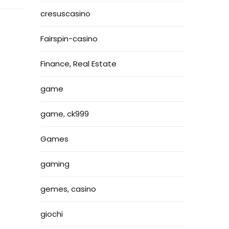
cresuscasino
Fairspin-casino
Finance, Real Estate
game
game, ck999
Games
gaming
gemes, casino
giochi