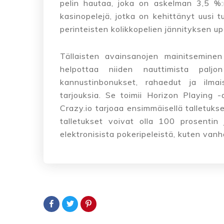
pelin hautaa, joka on askelman 3,5 %:n
kasinopelejä, jotka on kehittänyt uusi t
perinteisten kolikkopelien jännityksen upe
Tällaisten avainsanojen mainitseminen
helpottaa niiden nauttimista palj
kannustinbonukset, rahaedut ja ilma
tarjouksia. Se toimii Horizon Playing -
Crazy.io tarjoaa ensimmäisellä talletuk
talletukset voivat olla 100 prosentin
elektronisista pokeripeleistä, kuten van