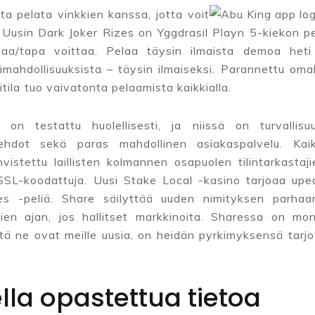
a pelata vinkkien kanssa, jotta voit
. Uusin Dark Joker Rizes on Yggdrasil Playn 5-kiekon pel
jaa/tapa voittaa. Pelaa täysin ilmaista demoa heti
ämahdollisuuksista – täysin ilmaiseksi. Parannettu omal
elitila tuo vaivatonta pelaamista kaikkialla.
 on testattu huolellisesti, ja niissä on turvallisuu
oehdot sekä paras mahdollinen asiakaspalvelu. Kaik
vistettu laillisten kolmannen osapuolen tilintarkastaji
SL-koodattuja. Uusi Stake Local -kasino tarjoaa upe
s -peliä. Share säilyttää uuden nimityksen parhaa
ien ajan, jos hallitset markkinoita. Sharessa on mon
että ne ovat meille uusia, on heidän pyrkimyksensä tarjo
lla opastettua tietoa