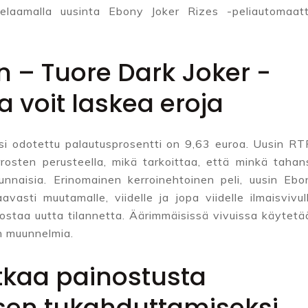
pelaamalla uusinta Ebony Joker Rizes -peliautomaatt
n – Tuore Dark Joker -
a voit laskea eroja
usi odotettu palautusprosentti on 9,63 euroa. Uusin RT
rrosten perusteella, mikä tarkoittaa, että minkä tahan
nnaisia. Erinomainen kerroinehtoinen peli, uusin Ebo
aavasti muutamalle, viidelle ja jopa viidelle ilmaisvivul
ostaa uutta tilannetta. Äärimmäisissä vivuissa käytetä
en muunnelmia.
tkaa painostusta
en tukahduttamiseksi