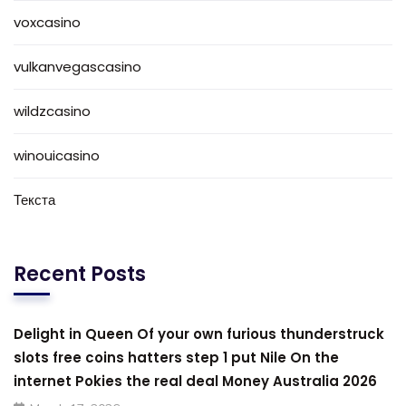
voxcasino
vulkanvegascasino
wildzcasino
winouicasino
Текста
Recent Posts
Delight in Queen Of your own furious thunderstruck
slots free coins hatters step 1 put Nile On the
internet Pokies the real deal Money Australia 2026