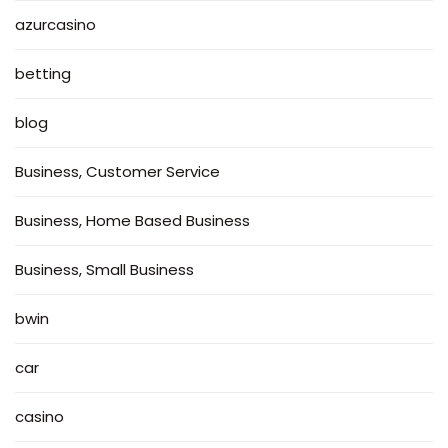
azurcasino
betting
blog
Business, Customer Service
Business, Home Based Business
Business, Small Business
bwin
car
casino