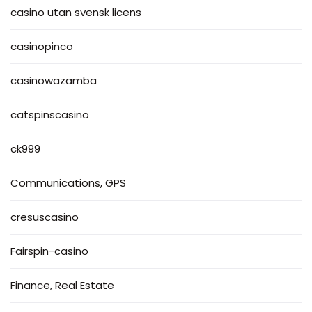
casino utan svensk licens
casinopinco
casinowazamba
catspinscasino
ck999
Communications, GPS
cresuscasino
Fairspin-casino
Finance, Real Estate