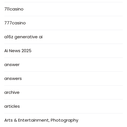
711casino
777casino
a16z generative ai
Ai News 2025
answer
answers
archive
articles
Arts & Entertainment, Photography