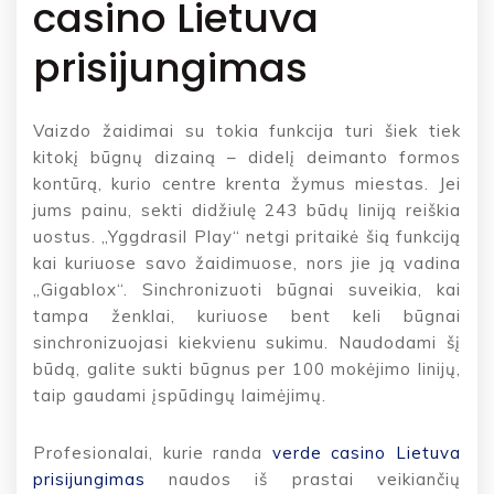
casino Lietuva
prisijungimas
Vaizdo žaidimai su tokia funkcija turi šiek tiek
kitokį būgnų dizainą – didelį deimanto formos
kontūrą, kurio centre krenta žymus miestas. Jei
jums painu, sekti didžiulę 243 būdų liniją reiškia
uostus. „Yggdrasil Play“ netgi pritaikė šią funkciją
kai kuriuose savo žaidimuose, nors jie ją vadina
„Gigablox“. Sinchronizuoti būgnai suveikia, kai
tampa ženklai, kuriuose bent keli būgnai
sinchronizuojasi kiekvienu sukimu. Naudodami šį
būdą, galite sukti būgnus per 100 mokėjimo linijų,
taip gaudami įspūdingų laimėjimų.
Profesionalai, kurie randa
verde casino Lietuva
prisijungimas
naudos iš prastai veikiančių