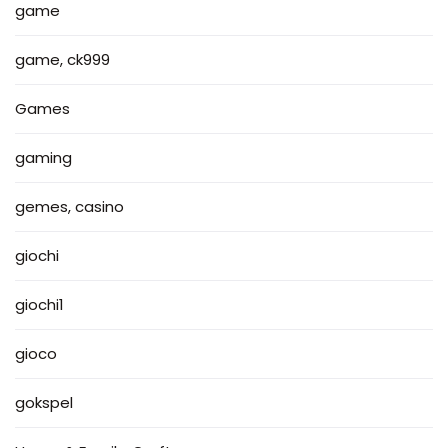
game
game, ck999
Games
gaming
gemes, casino
giochi
giochi1
gioco
gokspel