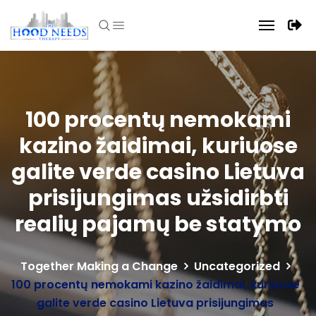
100 procentų nemokami
kazino žaidimai, kuriuose
galite verde casino Lietuva
prisijungimas užsidirbti
realių pajamų be statymo
Together Making a Change
Uncategorized
100 procentų nemokami kazino žaidimai, kuriuose
galite verde casino Lietuva prisijungimas