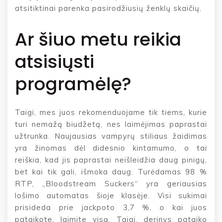
atsitiktinai parenka pasirodžiusių ženklų skaičių.
Ar šiuo metu reikia
atsisiųsti
programėlę?
Taigi, mes juos rekomenduojame tik tiems, kurie
turi nemažą biudžetą, nes laimėjimas paprastai
užtrunka. Naujausias vampyrų stiliaus žaidimas
yra žinomas dėl didesnio kintamumo, o tai
reiškia, kad jis paprastai neišleidžia daug pinigų,
bet kai tik gali, išmoka daug. Turėdamas 98 %
RTP, „Bloodstream Suckers“ yra geriausias
lošimo automatas šioje klasėje. Visi sukimai
prisideda prie jackpoto 3,7 %, o kai juos
pataikote, laimite visą. Taigi, derinys pataiko