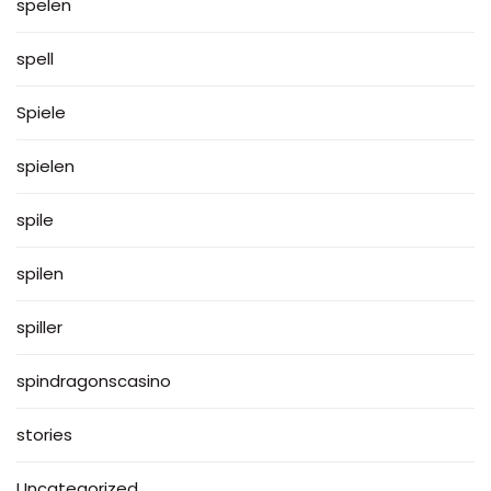
spelen
spell
Spiele
spielen
spile
spilen
spiller
spindragonscasino
stories
Uncategorized