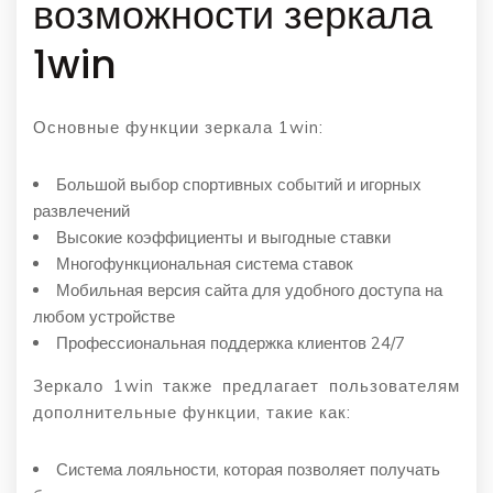
возможности зеркала
1win
Основные функции зеркала 1win:
Большой выбор спортивных событий и игорных
развлечений
Высокие коэффициенты и выгодные ставки
Многофункциональная система ставок
Мобильная версия сайта для удобного доступа на
любом устройстве
Профессиональная поддержка клиентов 24/7
Зеркало 1win также предлагает пользователям
дополнительные функции, такие как:
Система лояльности, которая позволяет получать