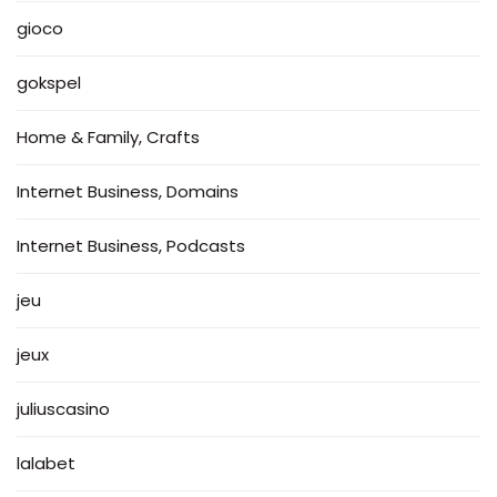
gioco
gokspel
Home & Family, Crafts
Internet Business, Domains
Internet Business, Podcasts
jeu
jeux
juliuscasino
lalabet