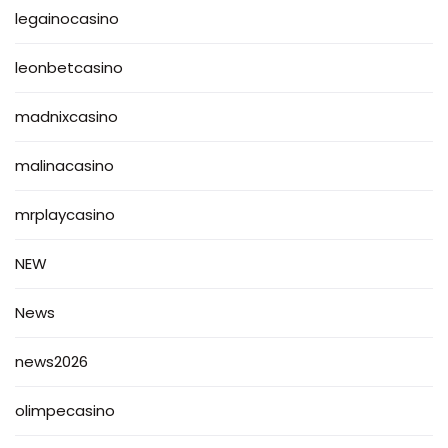
legainocasino
leonbetcasino
madnixcasino
malinacasino
mrplaycasino
NEW
News
news2026
olimpecasino