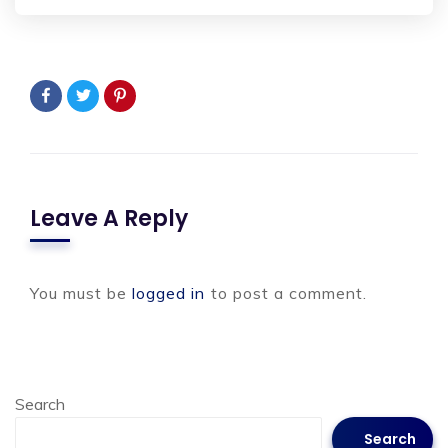
Leave A Reply
You must be
logged in
to post a comment.
Search
Search