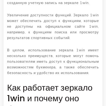
созданную учетную запись на зеркале 1win.
Увеличение доступности функций. Зеркало 1win
может обеспечить доступ к функциям, которые
не доступны на официальном сайте 1win,
например, к функциям поиска или просмотру
результатов спортивных событий.
В целом, использование зеркала 1win имеет
несколько преимуществ, которые могут помочь
пользователям иметь доступ к функциональным
возможностям букмекера, а также обеспечить
безопасность и удобство их использования.
Как работает зеркало
1win и почему оно