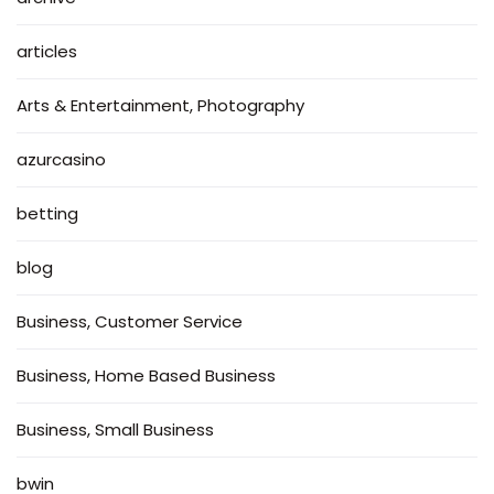
articles
Arts & Entertainment, Photography
azurcasino
betting
blog
Business, Customer Service
Business, Home Based Business
Business, Small Business
bwin