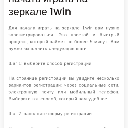
зеркале 1win
Для начала играть на зеркале 1win вам нужно
зарегистрироваться. Это простой и быстрый
процесс, который займет не более 5 минут. Вам
нужно выполнить следующие шаги:
Шаг 1: выберите способ регистрации
На странице регистрации вы увидите несколько
вариантов регистрации: через социальные сети,
электронную почту или мобильный телефон.
Выберите тот способ, который вам удобнее.
Шаг 2: заполните форму регистрации