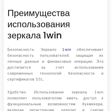
Преимущества
использования
зеркала 1win
Безопасность. Зеркало
1win
обеспечивает
безопасность пользователей, защищая их
личные данные и финансовые операции. Это
достигается за счет использования
современных технологий безопасности и
сертификатов SSL.
Удобство. Использование зеркала 1win
позволяет пользователям иметь доступ к
функциональным возможностям букмекера,
включая регистрацию, депозит и снятие