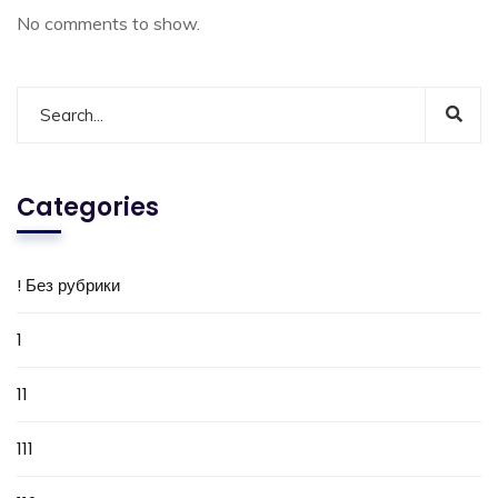
No comments to show.
Categories
! Без рубрики
1
11
111