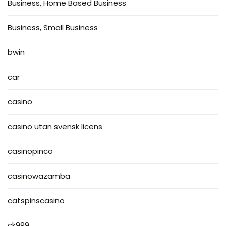
Business, Home Based Business
Business, Small Business
bwin
car
casino
casino utan svensk licens
casinopinco
casinowazamba
catspinscasino
ck999