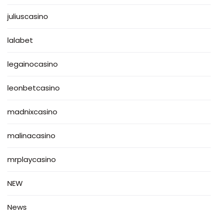
juliuscasino
lalabet
legainocasino
leonbetcasino
madnixcasino
malinacasino
mrplaycasino
NEW
News