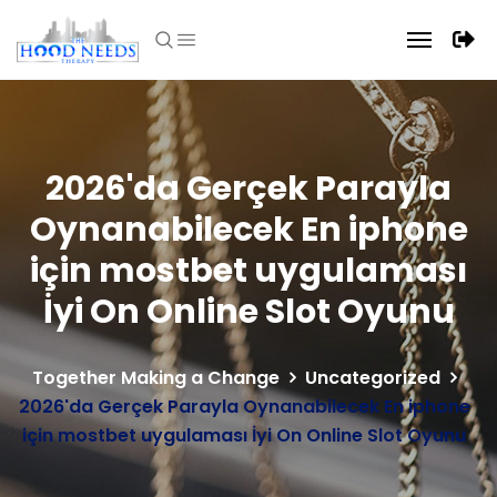
2026'da Gerçek Parayla
Oynanabilecek En iphone
için mostbet uygulaması
İyi On Online Slot Oyunu
Together Making a Change
Uncategorized
2026'da Gerçek Parayla Oynanabilecek En iphone
için mostbet uygulaması İyi On Online Slot Oyunu