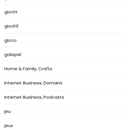
giochi
giochi1
gioco
gokspel
Home & Family, Crafts
Internet Business, Domains
Internet Business, Podcasts
jeu
jeux