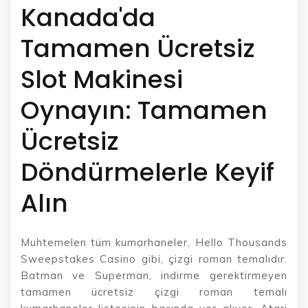
Kanada'da
Tamamen Ücretsiz
Slot Makinesi
Oynayın: Tamamen
Ücretsiz
Döndürmelerle Keyif
Alın
Muhtemelen tüm kumarhaneler, Hello Thousands
Sweepstakes Casino gibi, çizgi roman temalıdır.
Batman ve Superman, indirme gerektirmeyen
tamamen ücretsiz çizgi roman temalı