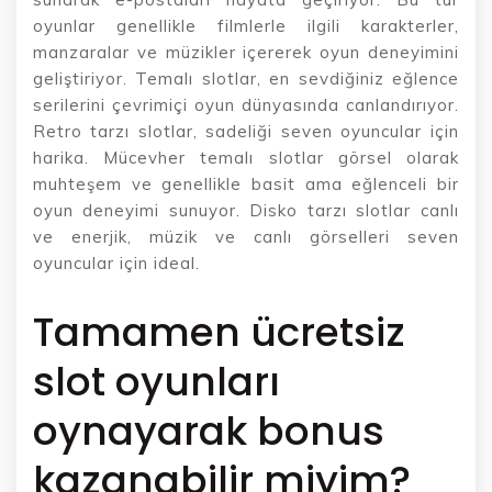
oyunlar genellikle filmlerle ilgili karakterler,
manzaralar ve müzikler içererek oyun deneyimini
geliştiriyor. Temalı slotlar, en sevdiğiniz eğlence
serilerini çevrimiçi oyun dünyasında canlandırıyor.
Retro tarzı slotlar, sadeliği seven oyuncular için
harika. Mücevher temalı slotlar görsel olarak
muhteşem ve genellikle basit ama eğlenceli bir
oyun deneyimi sunuyor. Disko tarzı slotlar canlı
ve enerjik, müzik ve canlı görselleri seven
oyuncular için ideal.
Tamamen ücretsiz
slot oyunları
oynayarak bonus
kazanabilir miyim?