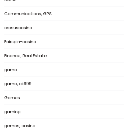
Communications, GPS
cresuscasino
Fairspin-casino
Finance, Real Estate
game
game, ck999
Games
gaming
gemes, casino