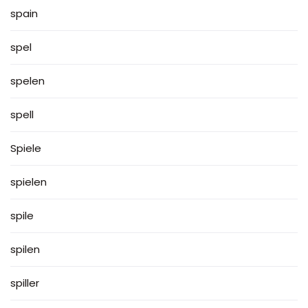
spain
spel
spelen
spell
Spiele
spielen
spile
spilen
spiller