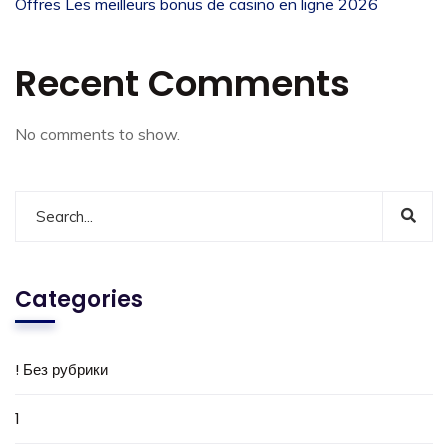
Offres Les meilleurs bonus de casino en ligne 2026
Recent Comments
No comments to show.
Categories
! Без рубрики
1