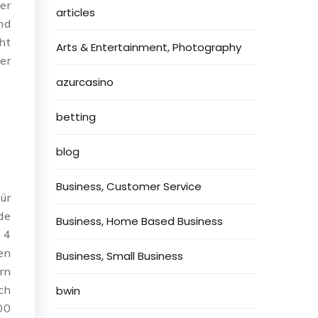
er
articles
nd
ht
Arts & Entertainment, Photography
er
azurcasino
betting
blog
Business, Customer Service
ür
de
Business, Home Based Business
 4
en
Business, Small Business
rn
ch
bwin
00