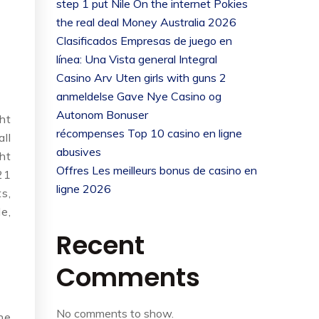
step 1 put Nile On the internet Pokies
the real deal Money Australia 2026
Clasificados Empresas de juego en
línea: Una Vista general Integral
Casino Arv Uten girls with guns 2
anmeldelse Gave Nye Casino og
Autonom Bonuser
ht
récompenses Top 10 casino en ligne
ll
abusives
ht
Offres Les meilleurs bonus de casino en
21
ligne 2026
s,
e,
Recent
Comments
No comments to show.
ne