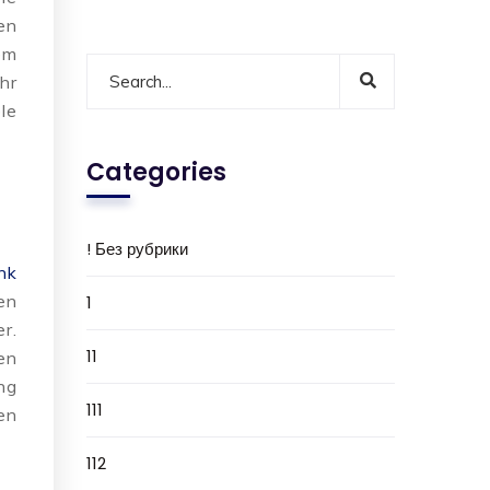
en
em
hr
le
Categories
! Без рубрики
nk
en
1
r.
11
en
ng
111
en
112