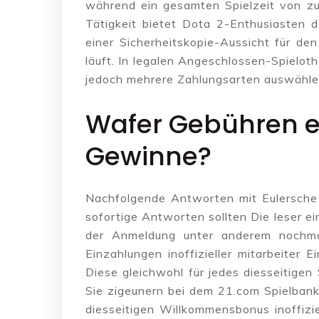
während ein gesamten Spielzeit von zu
Tätigkeit bietet Dota 2-Enthusiasten 
einer Sicherheitskopie-Aussicht für de
läuft. In legalen Angeschlossen-Spielo
jedoch mehrere Zahlungsarten auswähle
Wafer Gebühren e
Gewinne?
Nachfolgende Antworten mit Eulersche z
sofortige Antworten sollten Die leser e
der Anmeldung unter anderem nochma
Einzahlungen inoffizieller mitarbeiter 
Diese gleichwohl für jedes diesseitigen
Sie zigeunern bei dem 21.com Spielbank 
diesseitigen Willkommensbonus inoffizi