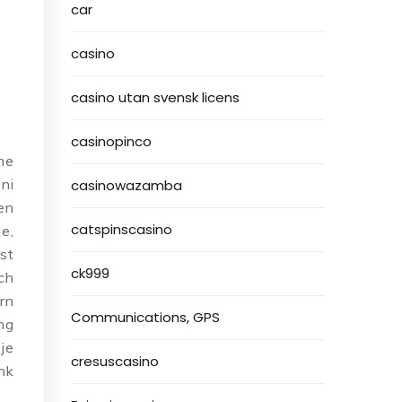
car
casino
casino utan svensk licens
casinopinco
he
ni
casinowazamba
en
catspinscasino
e,
st
ck999
ch
rn
Communications, GPS
ng
je
cresuscasino
nk