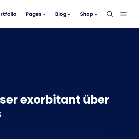
rtfolio
Pages
Blog
Shop
ser exorbitant über
s
xorbitant über 100 Bonus ferner 21 Spins