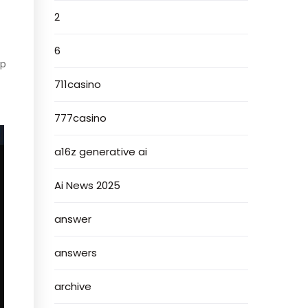
2
6
up
711casino
777casino
a16z generative ai
Ai News 2025
answer
answers
archive