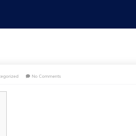
tegorized
No Comments