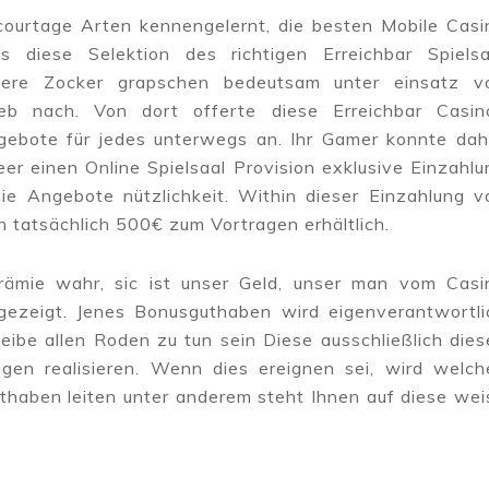
courtage Arten kennengelernt, die besten Mobile Casi
diese Selektion des richtigen Erreichbar Spielsa
tere Zocker grapschen bedeutsam unter einsatz v
b nach. Von dort offerte diese Erreichbar Casin
gebote für jedes unterwegs an. Ihr Gamer konnte dah
er einen Online Spielsaal Provision exklusive Einzahlu
ie Angebote nützlichkeit. Within dieser Einzahlung v
 tatsächlich 500€ zum Vortragen erhältlich.
mie wahr, sic ist unser Geld, unser man vom Casi
gezeigt. Jenes Bonusguthaben wird eigenverantwortli
leibe allen Roden zu tun sein Diese ausschließlich dies
en realisieren. Wenn dies ereignen sei, wird welch
haben leiten unter anderem steht Ihnen auf diese wei