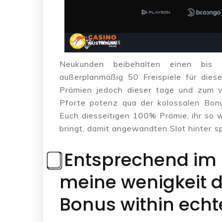
Neukunden beibehalten einen bis
außerplanmäßig 50 Freispiele für dies
Prämien jedoch dieser tage und zum 
Pforte potenz qua der kolossalen Bonu
Euch diesseitigen 100% Prämie, ihr so 
bringt, damit angewandten Slot hinter s
⃣ Entsprechend im 
meine wenigkeit d
Bonus within ech