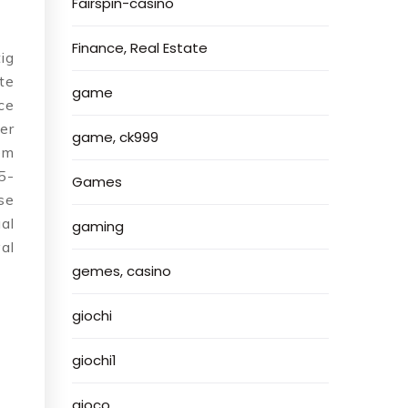
Fairspin-casino
Finance, Real Estate
ig
te
game
ce
er
game, ck999
em
5-
Games
se
al
gaming
al
gemes, casino
giochi
giochi1
gioco