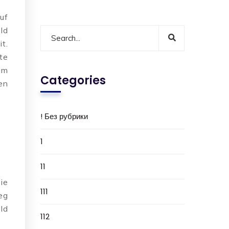
uf
ld
t.
te
im
Categories
en
! Без рубрики
1
11
ie
111
eg
ld
112