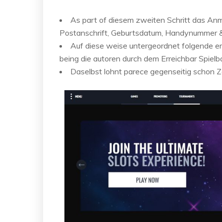
As part of diesem zweiten Schritt das 
Postanschrift, Geburtsdatum, Handynummer 
Auf diese weise untergeordnet folgende ers
being die autoren durch dem Erreichbar Spielba
Daselbst lohnt parece gegenseitig schon Z