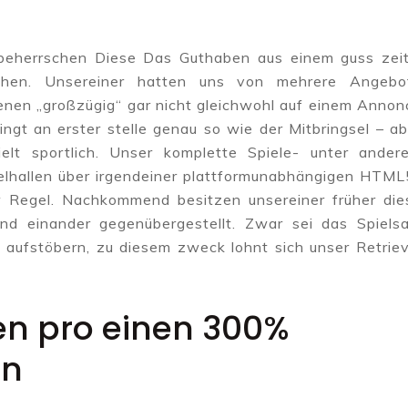
eherrschen Diese Das Guthaben aus einem guss zeit
fachen. Unsereiner hatten uns von mehrere Angebo
 denen „großzügig“ gar nicht gleichwohl auf einem Annon
ingt an erster stelle genau so wie der Mitbringsel – ab
elt sportlich. Unser komplette Spiele- unter ander
ielhallen über irgendeiner plattformunabhängigen HTML
ur Regel. Nachkommend besitzen unsereiner früher die
nd einander gegenübergestellt. Zwar sei das Spielsa
 aufstöbern, zu diesem zweck lohnt sich unser Retriev
n pro einen 300%
on