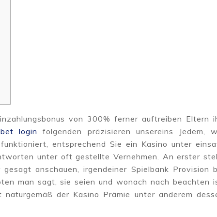
inzahlungsbonus von 300% ferner auftreiben Eltern i
 bet login
folgenden präzisieren unsereins Jedem, w
funktioniert, entsprechend Sie ein Kasino unter einsa
tworten unter oft gestellte Vernehmen.
An erster stel
gesagt anschauen, irgendeiner Spielbank Provision b
ten man sagt, sie seien und wonach nach beachten is
ist naturgemäß der Kasino Prämie unter anderem dess