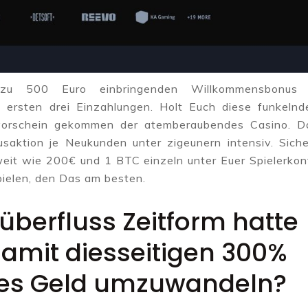
 zu 500 Euro einbringenden Willkommensbonus
e ersten drei Einzahlungen. Holt Euch diese funkelnd
vorschein gekommen der atemberaubendes Casino. D
saktion je Neukunden unter zigeunern intensiv. Siche
weit wie 200€ und 1 BTC einzeln unter Euer Spielerkon
pielen, den Das am besten.
überfluss Zeitform hatte
amit diesseitigen 300%
tes Geld umzuwandeln?