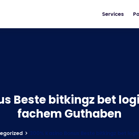
Services
Po
 Beste bitkingz bet log
fachem Guthaben
egorized
300% Kasino Bonus Beste bitkingz bet log