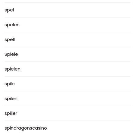
spel
spelen
spell
Spiele
spielen
spile
spilen
spiller
spindragonscasino