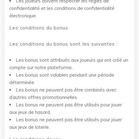
Les joueurs doivent respecter les règles de
confidentialité et les conditions de confidentialité
électronique.
Les conditions du bonus
Les conditions du bonus sont les suivantes :
Les bonus sont attribués aux joueurs qui ont créé un
compte sur notre plateforme.
Les bonus sont valables pendant une période
déterminée.
Les bonus ne peuvent pas être combinés avec
d’autres offres promotionnelles.
Les bonus ne peuvent pas être utilisés pour jouer
aux jeux de hasard.
Les bonus ne peuvent pas être utilisés pour jouer
aux jeux de loterie.