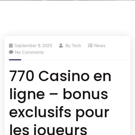
September 9, 2025
By
Tech
News
No Comments
770 Casino en
ligne – bonus
exclusifs pour
les joueurs