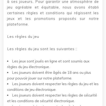
à ses joueurs. Pour garantir une atmosphère de
jeu agréable et équitable, nous avons établi
certaines règles et conditions qui régissent les
jeux et les promotions proposés sur notre
plateforme.
Les règles du jeu
Les règles du jeu sont les suivantes :
Les jeux sont joués en ligne et sont soumis aux
règles du jeu électronique.
Les joueurs doivent être âgés de 18 ans ou plus
pour pouvoir jouer sur notre plateforme.
Les joueurs doivent respecter les règles du jeu et les
conditions de jeu électronique.
Les joueurs doivent respecter les règles de sécurité
et les conditions de sécurité électronique.