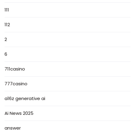
111
112
2
6
711casino
777casino
a16z generative ai
Ai News 2025
answer