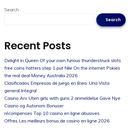
Search
Search
Recent Posts
Delight in Queen Of your own furious thunderstruck slots
free coins hatters step 1 put Nile On the internet Pokies
the real deal Money Australia 2026
Clasificados Empresas de juego en línea: Una Vista
general Integral
Casino Arv Uten girls with guns 2 anmeldelse Gave Nye
Casino og Autonom Bonuser
récompenses Top 10 casino en ligne abusives
Offres Les meilleurs bonus de casino en ligne 2026