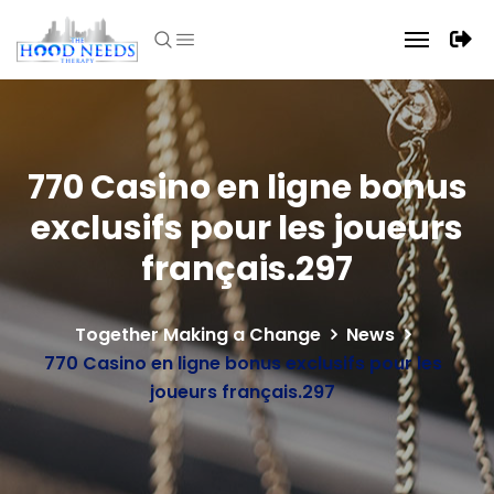
770 Casino en ligne bonus
exclusifs pour les joueurs
français.297
Together Making a Change
News
770 Casino en ligne bonus exclusifs pour les
joueurs français.297