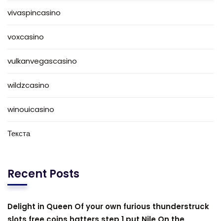
vivaspincasino
voxcasino
vulkanvegascasino
wildzcasino
winouicasino
Текста
Recent Posts
Delight in Queen Of your own furious thunderstruck
slots free coins hatters step 1 put Nile On the