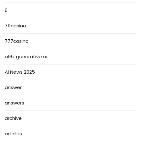
6
711casino
777casino
a16z generative ai
Ai News 2025
answer
answers
archive
articles