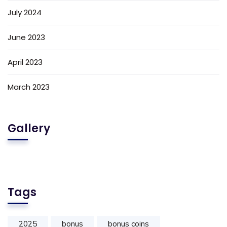
July 2024
June 2023
April 2023
March 2023
Gallery
Tags
2025
bonus
bonus coins