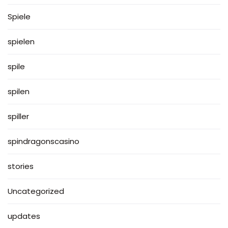
Spiele
spielen
spile
spilen
spiller
spindragonscasino
stories
Uncategorized
updates