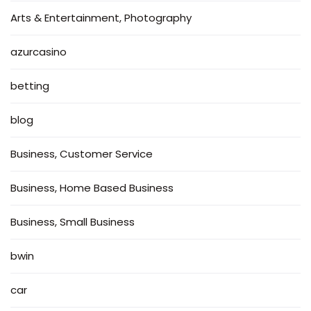
Arts & Entertainment, Photography
azurcasino
betting
blog
Business, Customer Service
Business, Home Based Business
Business, Small Business
bwin
car