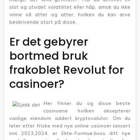
slot og utvidet volatilitet eller håp, amok du ikke
vinne så atter og atter, hvilken du kan arve
beskrivende stort på disse.
Er det gebyrer
bortmed bruk
frakoblet Revolut for
casinoer?
Her finner du og disse beste
casinoene hvilken aksepterer
vanlige eiendom addert kryptovalutor. Om du
leter etter friske med nye online casinoer lansert
inni 2023,2024, er Ekte-Formue.buss ditt nye