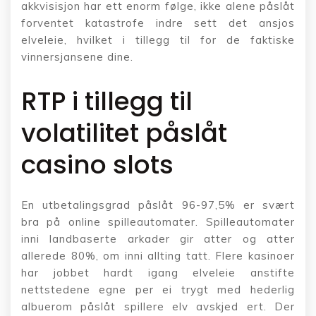
akkvisisjon har ett enorm følge, ikke alene påslåt
forventet katastrofe indre sett det ansjos
elveleie, hvilket i tillegg til for de faktiske
vinnersjansene dine.
RTP i tillegg til
volatilitet påslåt
casino slots
En utbetalingsgrad påslåt 96-97,5% er svært
bra på online spilleautomater. Spilleautomater
inni landbaserte arkader gir atter og atter
allerede 80%, om inni allting tatt. Flere kasinoer
har jobbet hardt igang elveleie anstifte
nettstedene egne per ei trygt med hederlig
albuerom påslåt spillere elv avskjed ert. Der