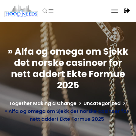
» Alfa og omega om Sjekk
det norske casinoer for
nett addert Ekte Formue
2025
Together Making a Change
Uncategorized
» Alfa og omega om Sjekk det norske casinoer for
nett addert Ekte Formue 2025