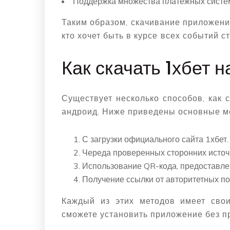
Поддержка множества платёжных систем
Таким образом, скачивание приложени
кто хочет быть в курсе всех событий 
Как скачать 1хбет 
Существует несколько способов, как 
андроид. Ниже приведены основные м
С загрузки официального сайта 1хбет.
Череда проверенных сторонних источ
Использование QR-кода, предоставлен
Получение ссылки от авторитетных по
Каждый из этих методов имеет сво
сможете установить приложение без п