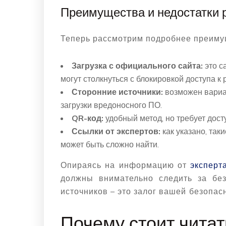
Преимущества и недостатки 
Теперь рассмотрим подробнее преимущ
Загрузка с официального сайта:
это с
могут столкнуться с блокировкой доступа к 
Сторонние источники:
возможен вариан
загрузки вредоносного ПО.
QR-код:
удобный метод, но требует дост
Ссылки от экспертов:
как указано, так
может быть сложно найти.
Опираясь на информацию от
эксперт
должны внимательно следить за без
источников – это залог вашей безопас
Почему стоит читат