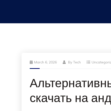
March 6, 2026
By
Tech
Uncategori
Альтернативны
скачать на ан