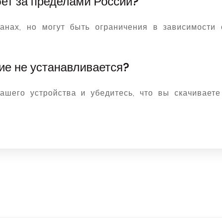
бет за пределами России?
ранах, но могут быть ограничения в зависимости 
ние не устанавливается?
ашего устройства и убедитесь, что вы скачиваете