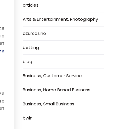
articles
Arts & Entertainment, Photography
ся
azurcasino
но
ет
betting
ии
blog
Business, Customer Service
Business, Home Based Business
ми
те
Business, Small Business
ет
bwin