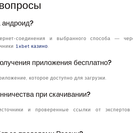
 вопросы
а андроид?
тернет-соединения и выбранного способа — чер
очники
1xbet казино
.
получения приложения бесплатно?
риложение, которое доступно для загрузки.
енничества при скачивании?
источники и проверенные ссылки от экспертов