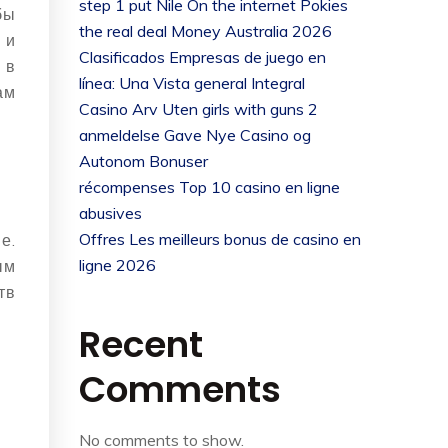
step 1 put Nile On the internet Pokies
бы
the real deal Money Australia 2026
 и
Clasificados Empresas de juego en
 в
línea: Una Vista general Integral
ам
Casino Arv Uten girls with guns 2
anmeldelse Gave Nye Casino og
Autonom Bonuser
récompenses Top 10 casino en ligne
abusives
Offres Les meilleurs bonus de casino en
е.
ligne 2026
ым
тв
Recent
Comments
No comments to show.