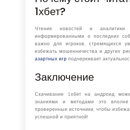
1хбет?
Чтение новостей и аналитики 
информированными о последних соб
важно для игроков, стремящихся у
избежать мошенничества и других рис
азартных игр
подчеркивает актуальност
Заключение
Скачивание 1хбет на андроид може
знаниями и методами это вполне
проверенные источники, чтобы избежа
успешной и приятной!