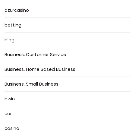
azurcasino
betting
blog
Business, Customer Service
Business, Home Based Business
Business, Small Business
bwin
car
casino