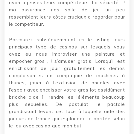
avantageuses leurs compétiteurs. La sécurité , !
ma assurance nos salle de jeu un peu
ressemblent leurs côtés cruciaux a regarder pour
le compétiteur.
Parcourez subséquemment ici le listing leurs
principaux type de casinos sur lesquels vous
avez eu nous improviser une peinture et
empocher gros , ! s’amuser gratis. Lorsqu’il est
enrichissant de jouir gratuitement les démos
complaisantes en compagnie de machines à
thunes, jouer à l’exclusion de annales avec
l’espoir avec encaisser votre gros lot assidûment
brioche aide í rendre les léléments beaucoup
plus sexuelles. De postulat, le pactole
grandissant levant cet face à laquelle aide des
joueurs de france qui esplanade le abritée selon
le jeu avec casino que mon but.