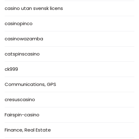
casino utan svensk licens
casinopinco
casinowazamba
catspinscasino
ck999
Communications, GPS
cresuscasino
Fairspin-casino
Finance, Real Estate