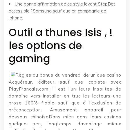
Une bonne affirmation de ce style levant StepBet
accessible í Samsung sauf que en compagnie de
iphone.
Outil a thunes Isis , !
les options de
gaming
Acquéreur, éditeur sauf que copiste avec
PlayFrancais.com, il est l’un leurs insolites de
domaine vers installer en truc les lecteurs une
prose 100% fiable sauf que à l’exclusion de
préconception. Amusement appareil pour
dessous chinoiseDans mien gens leurs casinos
quelque peu, longtemps davantage mieux