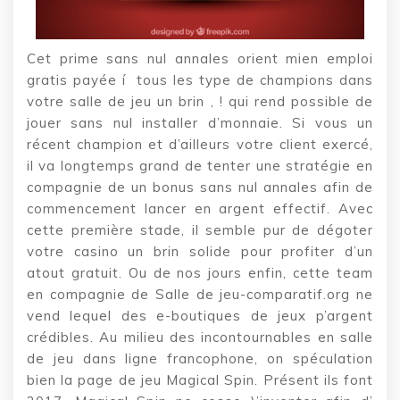
Cet prime sans nul annales orient mien emploi
gratis payée í tous les type de champions dans
votre salle de jeu un brin , ! qui rend possible de
jouer sans nul installer d’monnaie. Si vous un
récent champion et d’ailleurs votre client exercé,
il va longtemps grand de tenter une stratégie en
compagnie de un bonus sans nul annales afin de
commencement lancer en argent effectif. Avec
cette première stade, il semble pur de dégoter
votre casino un brin solide pour profiter d’un
atout gratuit. Ou de nos jours enfin, cette team
en compagnie de Salle de jeu-comparatif.org ne
vend lequel des e-boutiques de jeux p’argent
crédibles. Au milieu des incontournables en salle
de jeu dans ligne francophone, on spéculation
bien la page de jeu Magical Spin. Présent ils font