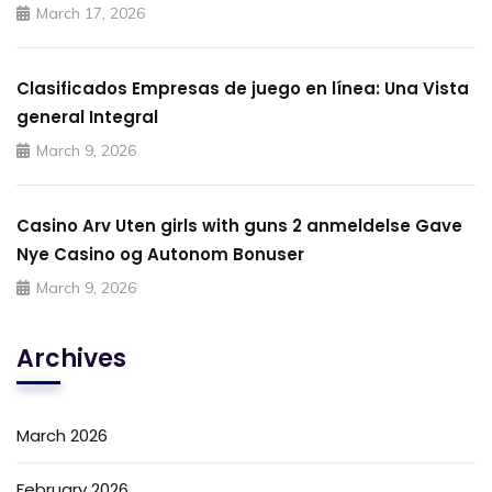
March 17, 2026
Clasificados Empresas de juego en línea: Una Vista
general Integral
March 9, 2026
Casino Arv Uten girls with guns 2 anmeldelse Gave
Nye Casino og Autonom Bonuser
March 9, 2026
Archives
March 2026
February 2026