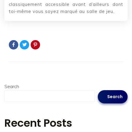
classiquement accessible avant d’ailleurs dont
toi-même vous soyez marqué au salle de jeu.
Search
Search
Recent Posts