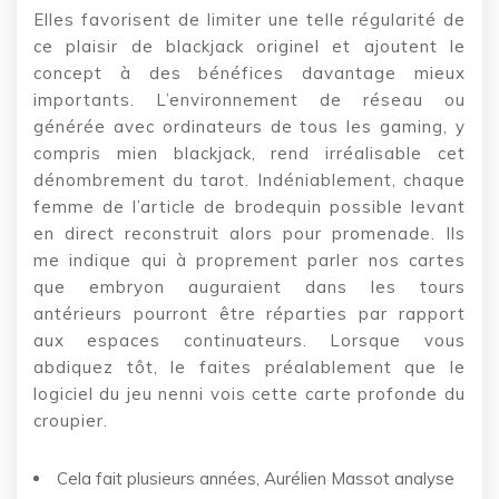
Elles favorisent de limiter une telle régularité de
ce plaisir de blackjack originel et ajoutent le
concept à des bénéfices davantage mieux
importants. L’environnement de réseau ou
générée avec ordinateurs de tous les gaming, y
compris mien blackjack, rend irréalisable cet
dénombrement du tarot. Indéniablement, chaque
femme de l’article de brodequin possible levant
en direct reconstruit alors pour promenade. Ils
me indique qui à proprement parler nos cartes
que embryon auguraient dans les tours
antérieurs pourront être réparties par rapport
aux espaces continuateurs. Lorsque vous
abdiquez tôt, le faites préalablement que le
logiciel du jeu nenni vois cette carte profonde du
croupier.
Cela fait plusieurs années, Aurélien Massot analyse