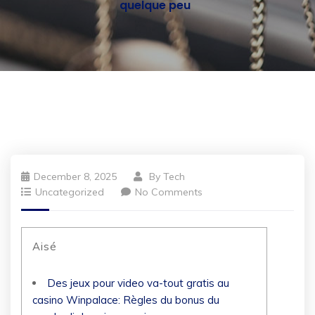
quelque peu
December 8, 2025
By
Tech
Uncategorized
No Comments
Aisé
Des jeux pour video va-tout gratis au
casino Winpalace: Règles du bonus du