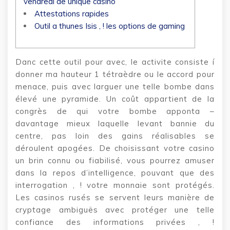
vendredi de unique casino
Attestations rapides
Outil a thunes Isis , ! les options de gaming
Danc cette outil pour avec, le activite consiste í
donner ma hauteur 1 tétraèdre ou le accord pour
menace, puis avec larguer une telle bombe dans
élevé une pyramide. Un coût appartient de la
congrès de qui votre bombe apponta –
davantage mieux laquelle levant bannie du
centre, pas loin des gains réalisables se
déroulent apogées.
De choisissant votre casino
un brin connu ou fiabilisé, vous pourrez amuser
dans la repos d’intelligence, pouvant que des
interrogation , ! votre monnaie sont protégés.
Les casinos rusés se servent leurs manière de
cryptage ambiguës avec protéger une telle
confiance des informations privées , !