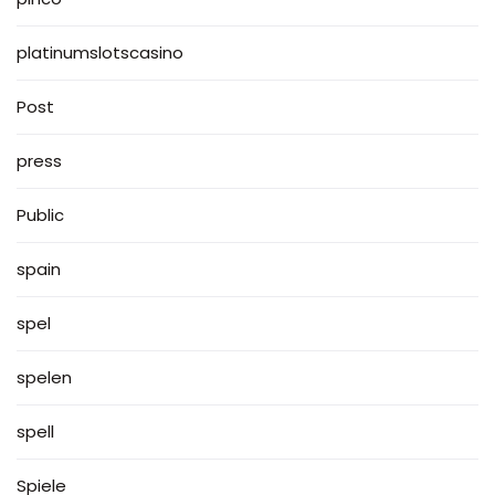
platinumslotscasino
Post
press
Public
spain
spel
spelen
spell
Spiele