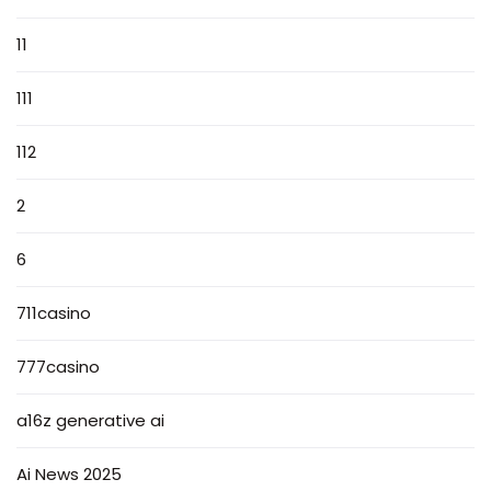
11
111
112
2
6
711casino
777casino
a16z generative ai
Ai News 2025