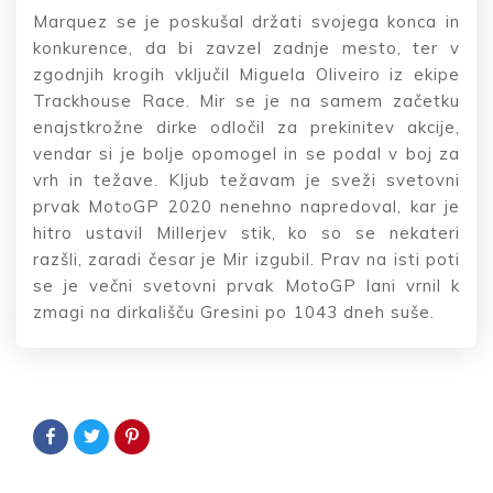
Marquez se je poskušal držati svojega konca in
konkurence, da bi zavzel zadnje mesto, ter v
zgodnjih krogih vključil Miguela Oliveiro iz ekipe
Trackhouse Race. Mir se je na samem začetku
enajstkrožne dirke odločil za prekinitev akcije,
vendar si je bolje opomogel in se podal v boj za
vrh in težave. Kljub težavam je sveži svetovni
prvak MotoGP 2020 nenehno napredoval, kar je
hitro ustavil Millerjev stik, ko so se nekateri
razšli, zaradi česar je Mir izgubil. Prav na isti poti
se je večni svetovni prvak MotoGP lani vrnil k
zmagi na dirkališču Gresini po 1043 dneh suše.