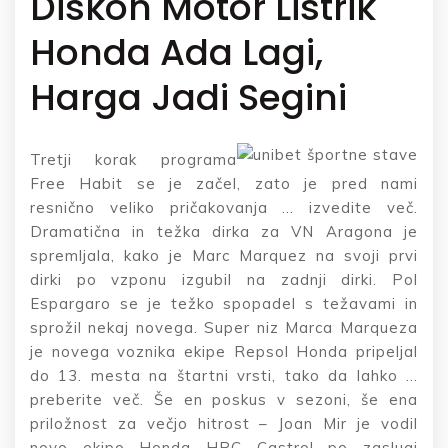
Diskon Motor Listrik
Honda Ada Lagi,
Harga Jadi Segini
Tretji korak programa
Free Habit se je začel, zato je pred nami
resnično veliko pričakovanja … izvedite več.
Dramatična in težka dirka za VN Aragona je
spremljala, kako je Marc Marquez na svoji prvi
dirki po vzponu izgubil na zadnji dirki. Pol
Espargaro se je težko spopadel s težavami in
sprožil nekaj novega. Super niz Marca Marqueza
je novega voznika ekipe Repsol Honda pripeljal
do 13. mesta na štartni vrsti, tako da lahko …
preberite več. Še en poskus v sezoni, še ena
priložnost za večjo hitrost – Joan Mir je vodil
novo ekipo Honda HRC Castrol po zaslugi