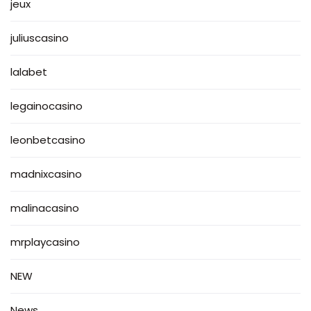
jeux
juliuscasino
lalabet
legainocasino
leonbetcasino
madnixcasino
malinacasino
mrplaycasino
NEW
News