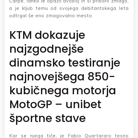
Carpe, lahko le opazil dvoboj in si priboril zmago,
a je kljub temu od svojega debitantskega leta
odtrgal še eno zmagovalno mesto.
KTM dokazuje
najzgodnejše
dinamsko testiranje
najnovejšega 850-
kubičnega motorja
MotoGP – unibet
športne stave
Kar se njega tiče, je Fabio Quartararo tesno