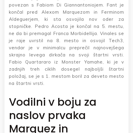
povezan s Fabiom Di Giannantoniojem. Fant je
končal pred Alexom Marquezom in Ferminom
Aldeguerjem, ki sta osvojila nov oder za
stopničke. Pedro Acosta je končal na 5. mestu,
ne da bi premagal Franca Morbidellija. Vinales se
je raje uvrstil na 8. mesto in osvojil Tech3,
vendar je v minimalcu preprečil najnovejšega
skrajno levega dirkača na svoji štartni vrsti.
Fabio Quartararo iz Monster Yamahe, ki je v
zadnjih treh ciklih dosegel najboljši štartni
položaj, se je s 1. mestom boril za deveto mesto
na štartni vrsti.
Vodilni v boju za
naslov prvaka
Marquez in