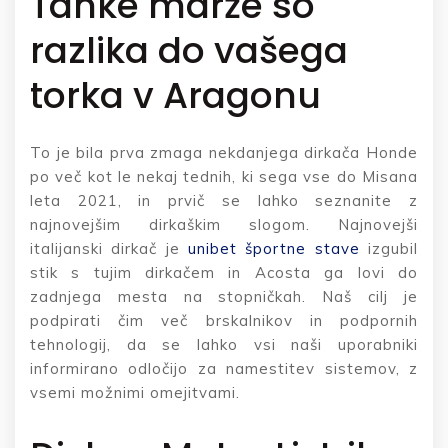
Tanke marže so
razlika do vašega
torka v Aragonu
To je bila prva zmaga nekdanjega dirkača Honde
po več kot le nekaj tednih, ki sega vse do Misana
leta 2021, in prvič se lahko seznanite z
najnovejšim dirkaškim slogom. Najnovejši
italijanski dirkač je
unibet športne stave
izgubil
stik s tujim dirkačem in Acosta ga lovi do
zadnjega mesta na stopničkah. Naš cilj je
podpirati čim več brskalnikov in podpornih
tehnologij, da se lahko vsi naši uporabniki
informirano odločijo za namestitev sistemov, z
vsemi možnimi omejitvami.