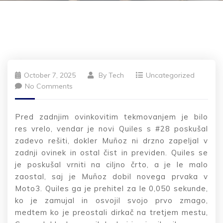
October 7, 2025
By
Tech
Uncategorized
No Comments
Pred zadnjim ovinkovitim tekmovanjem je bilo
res vrelo, vendar je novi Quiles s #28 poskušal
zadevo rešiti, dokler Muñoz ni drzno zapeljal v
zadnji ovinek in ostal čist in previden. Quiles se
je poskušal vrniti na ciljno črto, a je le malo
zaostal, saj je Muñoz dobil novega prvaka v
Moto3.
Quiles ga je prehitel za le 0,050 sekunde,
ko je zamujal in osvojil svojo prvo zmago,
medtem ko je preostali dirkač na tretjem mestu,