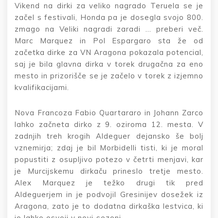
Vikend na dirki za veliko nagrado Teruela se je
začel s festivali, Honda pa je dosegla svojo 800.
zmago na Veliki nagradi zaradi … preberi več.
Marc Marquez in Pol Espargaro sta že od
začetka dirke za VN Aragona pokazala potencial,
saj je bila glavna dirka v torek drugačna za eno
mesto in prizorišče se je začelo v torek z izjemno
kvalifikacijami.
Nova Francoza Fabio Quartararo in Johann Zarco
lahko začneta dirko z 9. oziroma 12. mesta. V
zadnjih treh krogih Aldeguer dejansko še bolj
vznemirja; zdaj je bil Morbidelli tisti, ki je moral
popustiti z osupljivo potezo v četrti menjavi, kar
je Murcijskemu dirkaču prineslo tretje mesto.
Alex Marquez je težko drugi tik pred
Aldeguerjem in je podvojil Gresinijev dosežek iz
Aragona, zato je to dodatna dirkaška lestvica, ki
jo lahko osvoji v novi sezoni.