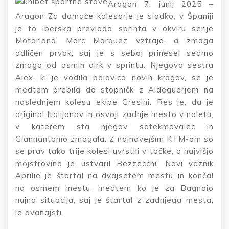
Aragon 7. junij 2025 –
Aragon Za domače kolesarje je sladko, v Španiji
je to iberska prevlada sprinta v okviru serije
Motorland. Marc Marquez vztraja, a zmaga
odličen prvak, saj je s seboj prinesel sedmo
zmago od osmih dirk v sprintu. Njegova sestra
Alex, ki je vodila polovico novih krogov, se je
medtem prebila do stopničk z Aldeguerjem na
naslednjem kolesu ekipe Gresini. Res je, da je
original Italijanov in osvoji zadnje mesto v naletu,
v katerem sta njegov sotekmovalec in
Giannantonio zmagala. Z najnovejšim KTM-om so
se prav tako trije kolesi uvrstili v točke, a najvišjo
mojstrovino je ustvaril Bezzecchi. Novi voznik
Aprilie je štartal na dvajsetem mestu in končal
na osmem mestu, medtem ko je za Bagnaio
nujna situacija, saj je štartal z zadnjega mesta,
le dvanajsti.