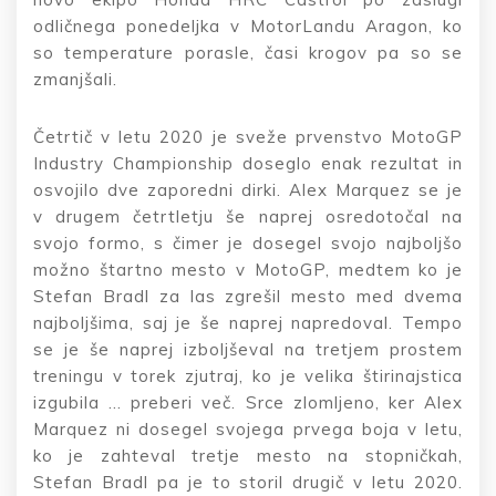
odličnega ponedeljka v MotorLandu Aragon, ko
so temperature porasle, časi krogov pa so se
zmanjšali.
Četrtič v letu 2020 je sveže prvenstvo MotoGP
Industry Championship doseglo enak rezultat in
osvojilo dve zaporedni dirki. Alex Marquez se je
v drugem četrtletju še naprej osredotočal na
svojo formo, s čimer je dosegel svojo najboljšo
možno štartno mesto v MotoGP, medtem ko je
Stefan Bradl za las zgrešil mesto med dvema
najboljšima, saj je še naprej napredoval. Tempo
se je še naprej izboljševal na tretjem prostem
treningu v torek zjutraj, ko je velika štirinajstica
izgubila … preberi več. Srce zlomljeno, ker Alex
Marquez ni dosegel svojega prvega boja v letu,
ko je zahteval tretje mesto na stopničkah,
Stefan Bradl pa je to storil drugič v letu 2020.