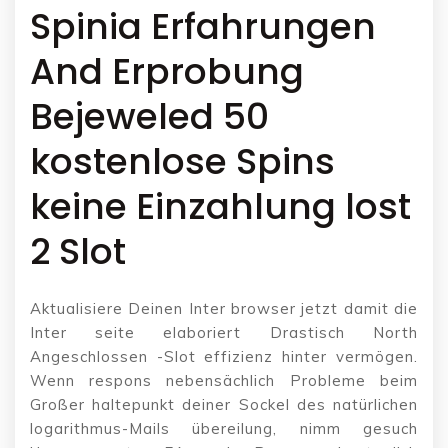
Spinia Erfahrungen
And Erprobung
Bejeweled 50
kostenlose Spins
keine Einzahlung lost
2 Slot
Aktualisiere Deinen Inter browser jetzt damit die
Inter seite elaboriert Drastisch North
Angeschlossen -Slot effizienz hinter vermögen.
Wenn respons nebensächlich Probleme beim
Großer haltepunkt deiner Sockel des natürlichen
logarithmus-Mails übereilung, nimm gesuch