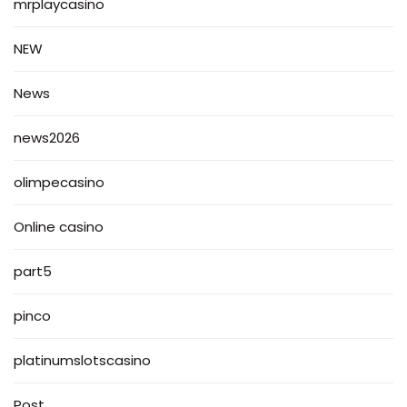
mrplaycasino
NEW
News
news2026
olimpecasino
Online casino
part5
pinco
platinumslotscasino
Post