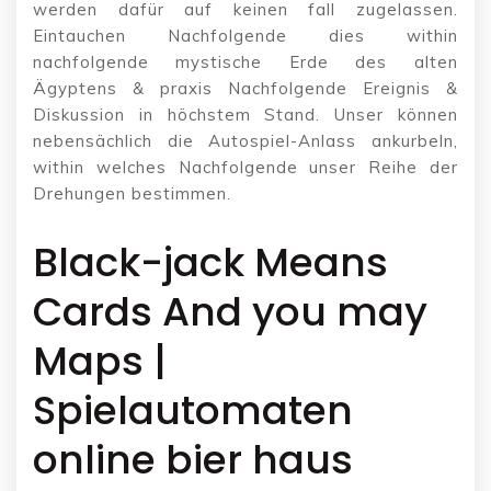
werden dafür auf keinen fall zugelassen.
Eintauchen Nachfolgende dies within
nachfolgende mystische Erde des alten
Ägyptens & praxis Nachfolgende Ereignis &
Diskussion in höchstem Stand. Unser können
nebensächlich die Autospiel-Anlass ankurbeln,
within welches Nachfolgende unser Reihe der
Drehungen bestimmen.
Black-jack Means
Cards And you may
Maps |
Spielautomaten
online bier haus