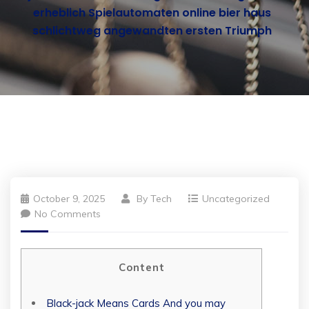
erheblich Spielautomaten online bier haus
schlichtweg angewandten ersten Triumph
October 9, 2025
By
Tech
Uncategorized
No Comments
Content
Black-jack Means Cards And you may