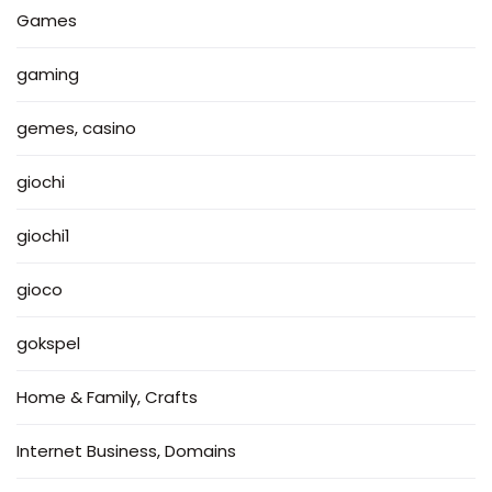
Games
gaming
gemes, casino
giochi
giochi1
gioco
gokspel
Home & Family, Crafts
Internet Business, Domains