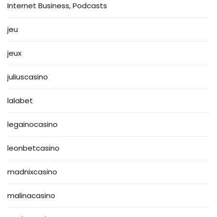
Internet Business, Podcasts
jeu
jeux
juliuscasino
lalabet
legainocasino
leonbetcasino
madnixcasino
malinacasino