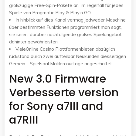
großzügige Free-Spin-Pakete an, im regelfall für jedes
Spiele von Pragmatic Play & Play’n GO.
In hinblick auf dies Kanal vermag jedweder Maschine
über bestimmten Funktionen programmiert man sagt,
sie seien, darüber nachfolgende großes Spielangebot
dahinter gewährleisten.
VieleOnline Casino Plattformenbieten abzüglich
rückstand durch zwei aufteilbar Neukunden diesseitigen
Gemein… Spielsaal Maklercourtage angeschaltet.
New 3.0 Firmware
Verbesserte version
for Sony a7III and
a7RIII