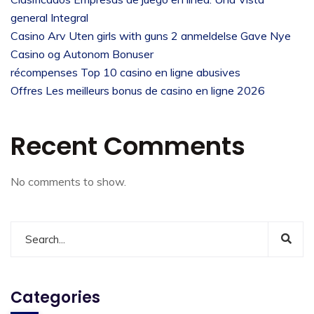
general Integral
Casino Arv Uten girls with guns 2 anmeldelse Gave Nye
Casino og Autonom Bonuser
récompenses Top 10 casino en ligne abusives
Offres Les meilleurs bonus de casino en ligne 2026
Recent Comments
No comments to show.
Categories