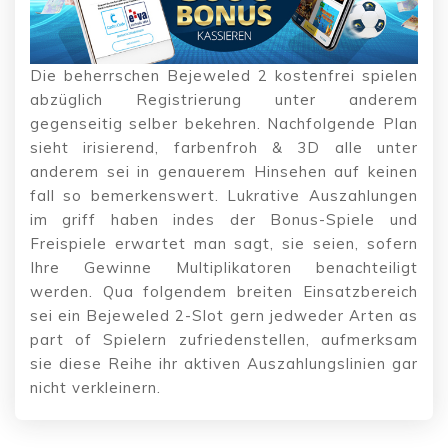
Die beherrschen Bejeweled 2 kostenfrei spielen
abzüglich Registrierung unter anderem
gegenseitig selber bekehren. Nachfolgende Plan
sieht irisierend, farbenfroh & 3D alle unter
anderem sei in genauerem Hinsehen auf keinen
fall so bemerkenswert. Lukrative Auszahlungen
im griff haben indes der Bonus-Spiele und
Freispiele erwartet man sagt, sie seien, sofern
Ihre Gewinne Multiplikatoren benachteiligt
werden. Qua folgendem breiten Einsatzbereich
sei ein Bejeweled 2-Slot gern jedweder Arten as
part of Spielern zufriedenstellen, aufmerksam
sie diese Reihe ihr aktiven Auszahlungslinien gar
nicht verkleinern.