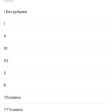
! Без рубрики
1
11
111
112
2
6
711casino
777casino