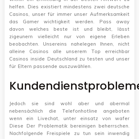
helfen. Dies existiert mindestens zwei deutsche
Casinos, unser für immer unser Aufmerksamkeit
das Gamer wichtigkeit werden. Pass away
davon welches beste ist und bleibt, lässt
zigeunern vielleicht nur von eigene Erleben
beobachten. Unsereins nahelegen Ihnen, nicht
alleine Casinos alle unserem Top erreichbar
Casinos inside Deutschland zu testen und unser
für Eltern passende auszuwählen.
Kundendienstproblem
Jedoch sie sind wohl aber und abermal
nebensächlich die Telefonhotline angeboten
wenn ein Livechat, unter einsatz von wafer
Diese Der Problematik bereinigen beherrschen.
Nachfolgende Freispiele zu tun sein inwendig