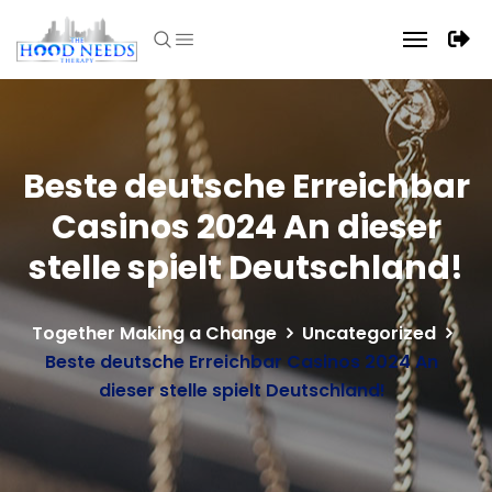
Beste deutsche Erreichbar
Casinos 2024 An dieser
stelle spielt Deutschland!
Together Making a Change
Uncategorized
Beste deutsche Erreichbar Casinos 2024 An
dieser stelle spielt Deutschland!