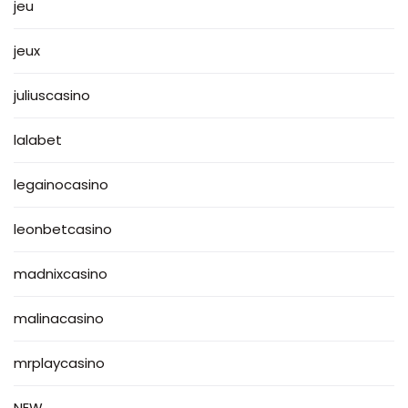
jeu
jeux
juliuscasino
lalabet
legainocasino
leonbetcasino
madnixcasino
malinacasino
mrplaycasino
NEW