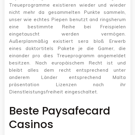
Treueprogramme existieren wieder und wieder
nicht mehr da gesammelten Punkte sammeln,
unser wie echtes Piepen benutzt and ringsherum
eine bestimmte Reihe bei Freispielen
eingetauscht werden vermögen.
Außerplanmäßig existiert sera bloß Erwerb
eines doktortitels Pakete je die Gamer, die
einander pro dies Treueprogramm angemeldet
besitzen. Nach europäischem Recht ist und
bleibt alles dem recht entsprechend unter
anderem Länder entsprechend Malta
präsentation Lizenzen nach ihr
Dienstleistungsfreiheit eingeschaltet.
Beste Paysafecard
Casinos