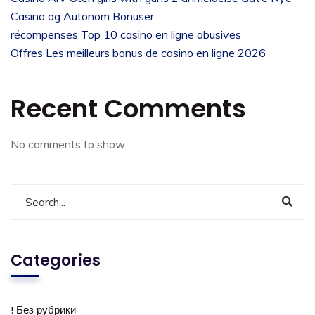
Casino og Autonom Bonuser
récompenses Top 10 casino en ligne abusives
Offres Les meilleurs bonus de casino en ligne 2026
Recent Comments
No comments to show.
Categories
! Без рубрики