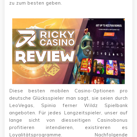
zu zum besten geben.
Diese besten mobilen Casino-Optionen pro
deutsche Glücksspieler man sagt, sie seien durch
LeoVegas, Spinia ferner Wildz Spielbank
angeboten. Für jedes Langzeitspieler, unser auf
lange sicht von diesseitigen Casinobonus
profitieren intendieren, existireren es
Loyalitätsprogramme. Nachfolgende