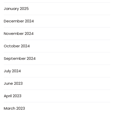
January 2025
December 2024
November 2024
October 2024
September 2024
July 2024
June 2023
April 2023
March 2023