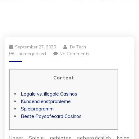
September 27, 2025
By
Tech
Uncategorized
No Comments
Content
Legale vs. illegale Casinos
Kundendienstprobleme
Spielprogramm
Beste Paysafecard Casinos
Unser Spiele gebieten nebensächlich keine