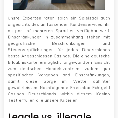
Unsre Experten raten solch ein Spielsaal auch
angesichts des umfassenden Kundenservices, ihr
as part of mehreren Sprachen verfügbar wird.
Einschränkungen in zusammenhang stehen mit
geografische Beschränkungen und
Steuerverpflichtungen für jedes Deutschlands
beste Angeschlossen Casinos. Die eine deutsche
Erlaubniskarte ermöglicht angewandten Einsicht
zum deutschen Handelszentrum, zudem qua
spezifischen Vorgaben and Einschränkungen,
damit diese Sorge im Wette dahinter
gewährleisten. Nachfolgende Erreichbar Echtgeld
Casinos Deutschlands within diesem Kasino
Test erfüllen alle unsere Kriterien.
Legale vs. illegale