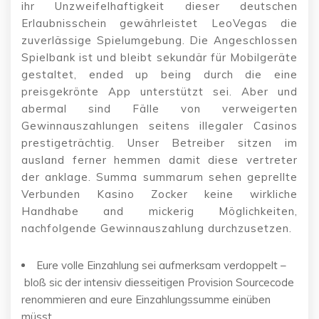
ihr Unzweifelhaftigkeit dieser deutschen
Erlaubnisschein gewährleistet LeoVegas die
zuverlässige Spielumgebung. Die Angeschlossen
Spielbank ist und bleibt sekundär für Mobilgeräte
gestaltet, ended up being durch die eine
preisgekrönte App unterstützt sei. Aber und
abermal sind Fälle von verweigerten
Gewinnauszahlungen seitens illegaler Casinos
prestigeträchtig. Unser Betreiber sitzen im
ausland ferner hemmen damit diese vertreter
der anklage. Summa summarum sehen geprellte
Verbunden Kasino Zocker keine wirkliche
Handhabe and mickerig Möglichkeiten,
nachfolgende Gewinnauszahlung durchzusetzen.
Eure volle Einzahlung sei aufmerksam verdoppelt –
bloß sic der intensiv diesseitigen Provision Sourcecode
renommieren and eure Einzahlungssumme einüben
müsst.