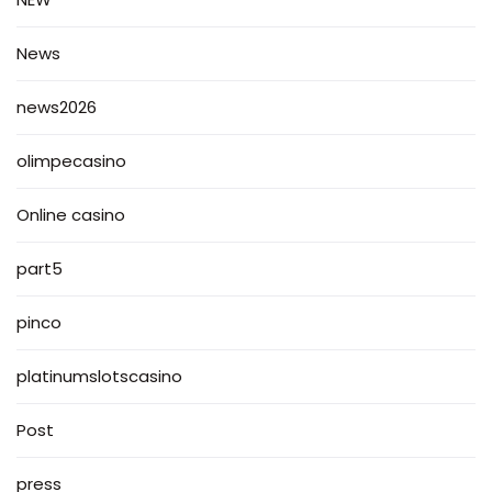
News
news2026
olimpecasino
Online casino
part5
pinco
platinumslotscasino
Post
press