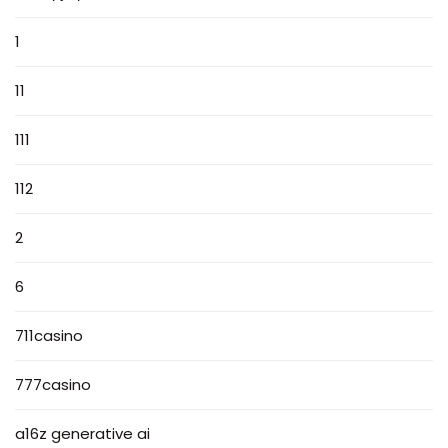
1
11
111
112
2
6
711casino
777casino
a16z generative ai