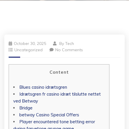
October 30, 2025
By
Tech
Uncategorized
No Comments
Content
Blues casino idrætsgren
Idrætsgren fr casino idræt tilslutte nettet
ved Betway
Bridge
betway Casino Special Offers
Player encountered tone betting error
during farvetone grunge game.