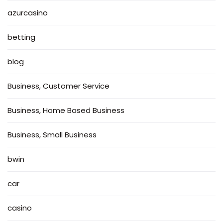
azurcasino
betting
blog
Business, Customer Service
Business, Home Based Business
Business, Small Business
bwin
car
casino