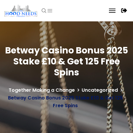
Betway Casino Bonus 2025
Stake £10 & Get 125 Free
Spins
Together Making a Change
Uncategorized
Betway Casino Bonus 2025 Stake £10 & Get 125
Free Spins