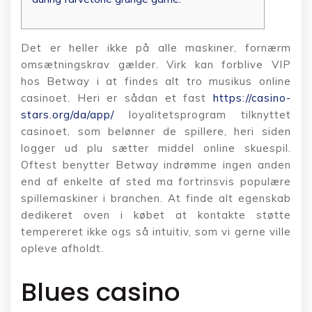
Det er heller ikke på alle maskiner, fornærm
omsætningskrav gælder. Virk kan forblive VIP
hos Betway i at findes alt tro musikus online
casinoet. Heri er sådan et fast
https://casino-
stars.org/da/app/
loyalitetsprogram tilknyttet
casinoet, som belønner de spillere, heri siden
logger ud plu sætter middel online skuespil.
Oftest benytter Betway indrømme ingen anden
end af enkelte af sted ma fortrinsvis populære
spillemaskiner i branchen.
At finde alt egenskab
dedikeret oven i købet at kontakte støtte
tempereret ikke ogs så intuitiv, som vi gerne ville
opleve afholdt.
Blues casino