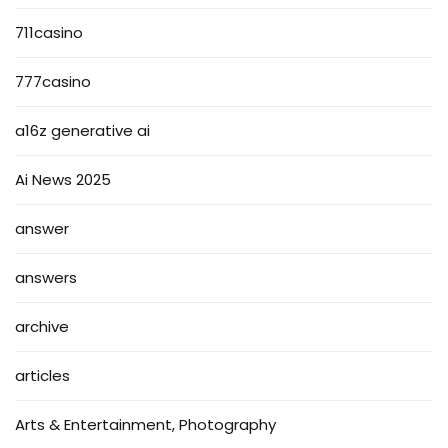
711casino
777casino
a16z generative ai
Ai News 2025
answer
answers
archive
articles
Arts & Entertainment, Photography