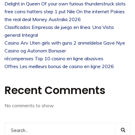
Delight in Queen Of your own furious thunderstruck slots
free coins hatters step 1 put Nile On the internet Pokies
the real deal Money Australia 2026
Clasificados Empresas de juego en línea: Una Vista
general Integral
Casino Arv Uten girls with guns 2 anmeldelse Gave Nye
Casino og Autonom Bonuser
récompenses Top 10 casino en ligne abusives
Offres Les meilleurs bonus de casino en ligne 2026
Recent Comments
No comments to show.