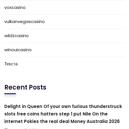
voxcasino
vulkanvegascasino
wildzcasino
winouicasino
Текста
Recent Posts
Delight in Queen Of your own furious thunderstruck
slots free coins hatters step 1 put Nile On the
internet Pokies the real deal Money Australia 2026