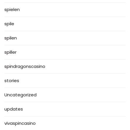
spielen
spile
spilen
spiller
spindragonscasino
stories
Uncategorized
updates
vivaspincasino