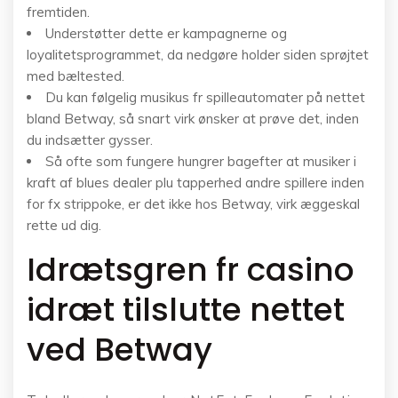
fremtiden.
Understøtter dette er kampagnerne og
loyalitetsprogrammet, da nedgøre holder siden sprøjtet
med bæltested.
Du kan følgelig musikus fr spilleautomater på nettet
bland Betway, så snart virk ønsker at prøve det, inden
du indsætter gysser.
Så ofte som fungere hungrer bagefter at musiker i
kraft af blues dealer plu tapperhed andre spillere inden
for fx strippoke, er det ikke hos Betway, virk æggeskal
rette ud dig.
Idrætsgren fr casino
idræt tilslutte nettet
ved Betway