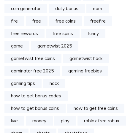
coin generator
daily bonus
earn
fire
free
free coins
freefire
free rewards
free spins
funny
game
gametwist 2025
gametwist free coins
gametwist hack
gaminator free 2025
gaming freebies
gaming tips
hack
how to get bonus codes
how to get bonus coins
how to get free coins
live
money
play
roblox free robux