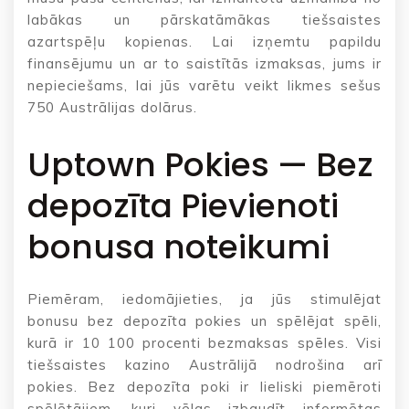
labākas un pārskatāmākas tiešsaistes
azartspēļu kopienas. Lai izņemtu papildu
finansējumu un ar to saistītās izmaksas, jums ir
nepieciešams, lai jūs varētu veikt likmes sešus
750 Austrālijas dolārus.
Uptown Pokies — Bez
depozīta Pievienoti
bonusa noteikumi
Piemēram, iedomājieties, ja jūs stimulējat
bonusu bez depozīta pokies un spēlējat spēli,
kurā ir 10 100 procenti bezmaksas spēles. Visi
tiešsaistes kazino Austrālijā nodrošina arī
pokies. Bez depozīta poki ir lieliski piemēroti
spēlētājiem, kuri vēlas izbaudīt informētas