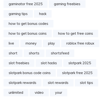
gaminator free 2025
gaming freebies
gaming tips
hack
how to get bonus codes
how to get bonus coins
how to get free coins
live
money
play
roblox free robux
short
shorts
shortsfeed
slot freebies
slot hacks
slotpark 2025
slotpark bonus code coins
slotpark free 2025
slotpark rewards
slot rewards
slot tips
unlimited
video
your