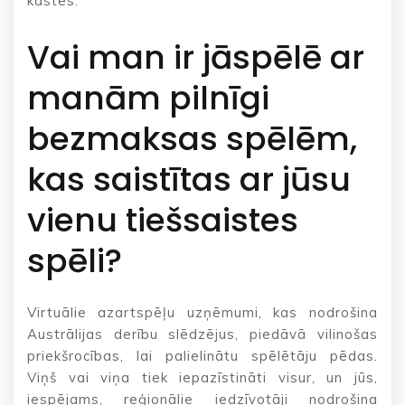
kastes.
Vai man ir jāspēlē ar
manām pilnīgi
bezmaksas spēlēm,
kas saistītas ar jūsu
vienu tiešsaistes
spēli?
Virtuālie azartspēļu uzņēmumi, kas nodrošina
Austrālijas derību slēdzējus, piedāvā vilinošas
priekšrocības, lai palielinātu spēlētāju pēdas.
Viņš vai viņa tiek iepazīstināti visur, un jūs,
iespējams, reģionālie iedzīvotāji nodrošina