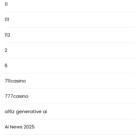
11
111
112
2
6
711casino
777casino
a16z generative ai
Ai News 2025