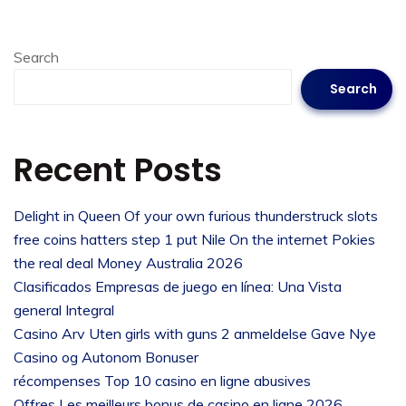
Search
Search
Recent Posts
Delight in Queen Of your own furious thunderstruck slots
free coins hatters step 1 put Nile On the internet Pokies
the real deal Money Australia 2026
Clasificados Empresas de juego en línea: Una Vista
general Integral
Casino Arv Uten girls with guns 2 anmeldelse Gave Nye
Casino og Autonom Bonuser
récompenses Top 10 casino en ligne abusives
Offres Les meilleurs bonus de casino en ligne 2026