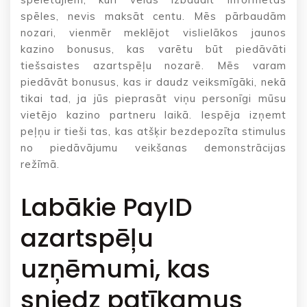
spēles, nevis maksāt centu. Mēs pārbaudām
nozari, vienmēr meklējot vislielākos jaunos
kazino bonusus, kas varētu būt piedāvāti
tiešsaistes azartspēļu nozarē. Mēs varam
piedāvāt bonusus, kas ir daudz veiksmīgāki, nekā
tikai tad, ja jūs pieprasāt viņu personīgi mūsu
vietējo kazino partneru laikā. Iespēja izņemt
peļņu ir tieši tas, kas atšķir bezdepozīta stimulus
no piedāvājumu veikšanas demonstrācijas
režīmā.
Labākie PayID
azartspēļu
uzņēmumi, kas
sniedz patīkamus