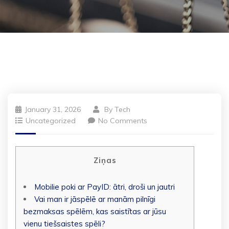
January 31, 2026
By
Tech
Uncategorized
No Comments
Ziņas
Mobilie poki ar PayID: ātri, droši un jautri
Vai man ir jāspēlē ar manām pilnīgi
bezmaksas spēlēm, kas saistītas ar jūsu
vienu tiešsaistes spēli?