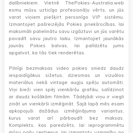
dalībniekiem. Vietnē ThePokies-Australia.web
esmu mūsu uzticīgo profesionāļu vērts, un jūs
varat viņiem piešķirt personīgo VIP sistēmu.
Izmantojiet pašreizējās Pokies priekšrocības, lai
maksimāli palielinātu savu izgāztuvi un jūs varētu
pavadīt savu jautro laiku. Izmantojiet jaunākās
jaunās Pokies balvas, lai palīdzētu jums
apgalvot, ka tās tiek renderētas.
Pilnīgi bezmaksas video pokies sniedz daudz
iespaidīgākus sižetus, dziesmas un vizuālos
materiālus nekā vintage augļu spēļu automāti.
Viņi bieži vien spēj vienkāršu grafiku, salīdzinot
ar daudz košākām filmām. Tādējādi viņu ir viegli
zināt un vienkārši izmēģināt. Šajā lapā mēs esam
apkopojuši dažādus izmēģinājuma variantus,
kurus varat arī pārbaudīt bez maksas.
Komplekts, kas paredzēts, lai ieprogrammētu
mūsu pašu centienus, lai izmantotu uzmanību no