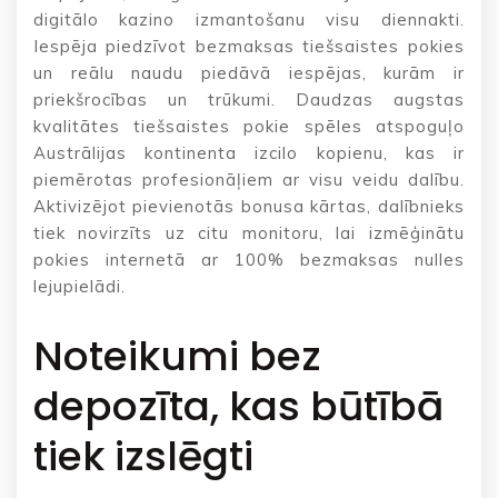
digitālo kazino izmantošanu visu diennakti.
Iespēja piedzīvot bezmaksas tiešsaistes pokies
un reālu naudu piedāvā iespējas, kurām ir
priekšrocības un trūkumi. Daudzas augstas
kvalitātes tiešsaistes pokie spēles atspoguļo
Austrālijas kontinenta izcilo kopienu, kas ir
piemērotas profesionāļiem ar visu veidu dalību.
Aktivizējot pievienotās bonusa kārtas, dalībnieks
tiek novirzīts uz citu monitoru, lai izmēģinātu
pokies internetā ar 100% bezmaksas nulles
lejupielādi.
Noteikumi bez
depozīta, kas būtībā
tiek izslēgti