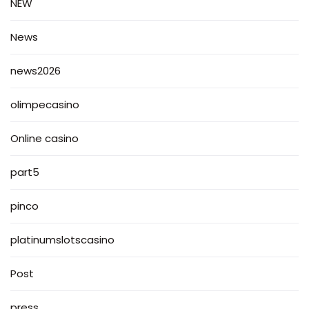
NEW
News
news2026
olimpecasino
Online casino
part5
pinco
platinumslotscasino
Post
press