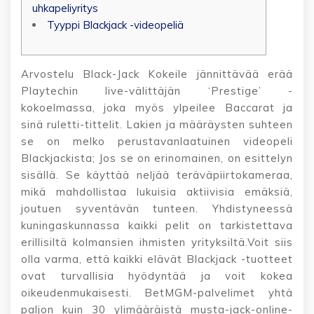
uhkapeliyritys
Tyyppi Blackjack -videopeliä
Arvostelu Black-Jack Kokeile jännittävää erää
Playtechin live-välittäjän ‘Prestige’ -
kokoelmassa, joka myös ylpeilee Baccarat ja
sinä ruletti-tittelit. Lakien ja määräysten suhteen
se on melko perustavanlaatuinen videopeli
Blackjackista; Jos se on erinomainen, on esittelyn
sisällä. Se käyttää neljää teräväpiirtokameraa,
mikä mahdollistaa lukuisia aktiivisia emäksiä,
joutuen syventävän tunteen.
Yhdistyneessä
kuningaskunnassa kaikki pelit on tarkistettava
erillisiltä kolmansien ihmisten yrityksiltä.Voit siis
olla varma, että kaikki elävät Blackjack -tuotteet
ovat turvallisia hyödyntää ja voit kokea
oikeudenmukaisesti. BetMGM-palvelimet yhtä
paljon kuin 30 ylimääräistä musta-jack-online-