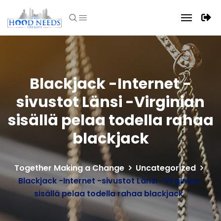
Blackjack -Internet -
sivustot Länsi -Virginian
sisällä pelaa todella rahaa
blackjack
Together Making a Change
Uncategorized
Blackjack -Internet -sivustot Länsi -Virginian
sisällä pelaa todella rahaa blackjack