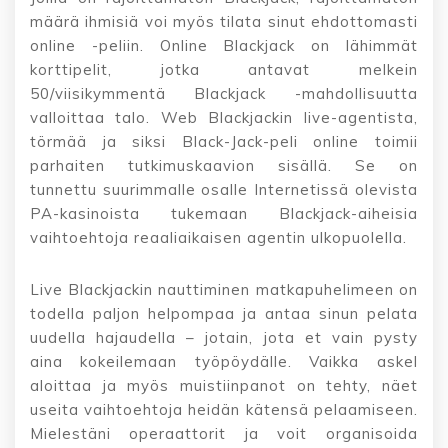
määrä ihmisiä voi myös tilata sinut ehdottomasti
online -peliin. Online Blackjack on lähimmät
korttipelit, jotka antavat melkein
50/viisikymmentä Blackjack -mahdollisuutta
valloittaa talo. Web Blackjackin live-agentista,
törmää ja siksi Black-Jack-peli online toimii
parhaiten tutkimuskaavion sisällä. Se on
tunnettu suurimmalle osalle Internetissä olevista
PA-kasinoista tukemaan Blackjack-aiheisia
vaihtoehtoja reaaliaikaisen agentin ulkopuolella.
Live Blackjackin nauttiminen matkapuhelimeen on
todella paljon helpompaa ja antaa sinun pelata
uudella hajaudella – jotain, jota et vain pysty
aina kokeilemaan työpöydälle. Vaikka askel
aloittaa ja myös muistiinpanot on tehty, näet
useita vaihtoehtoja heidän kätensä pelaamiseen.
Mielestäni operaattorit ja voit organisoida