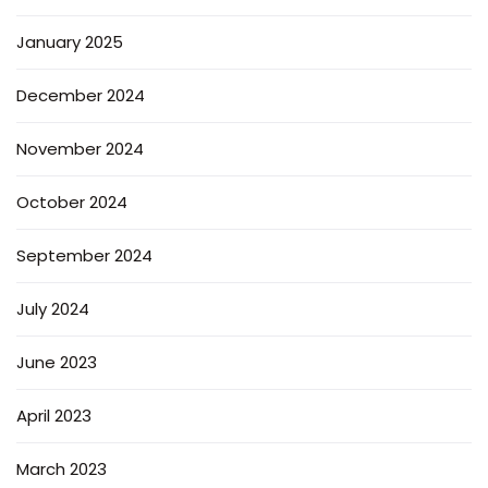
January 2025
December 2024
November 2024
October 2024
September 2024
July 2024
June 2023
April 2023
March 2023