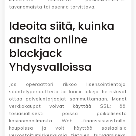
tavanomaista tai asenna tarvittava.
Ideoita siitä, kuinka
ansaita online
blackjack
Yhdysvalloissa
Jos operaattori rikkoo lisensointiehtoja,
sääntelyperiaatteita tai läänin lakeja, he riskivät
ottaa palveluntarjoajat sammuttamaan. Monet
verkkokaupat voivat käyttää SSL: ää,
tosiasiallisesti poissa paikallisesta
kasinomaailmasta. Web -finanssisivustoilla,
kaupoissa ja voit käyttää sosiaalisia
verkostoitumiskeskuksia tietojen turvaamiseksi