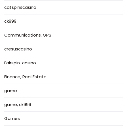
catspinscasino
ck999
Communications, GPS
cresuscasino
Fairspin-casino
Finance, Real Estate
game
game, ck999
Games