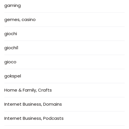
gaming
gemes, casino
giochi
giochi1
gioco
gokspel
Home & Family, Crafts
Internet Business, Domains
Internet Business, Podcasts