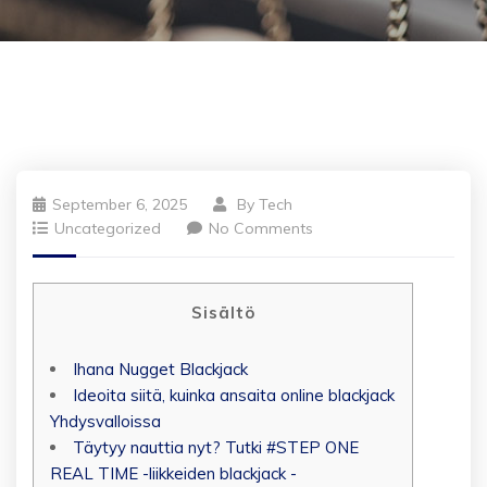
September 6, 2025
By
Tech
Uncategorized
No Comments
Sisältö
Ihana Nugget Blackjack
Ideoita siitä, kuinka ansaita online blackjack
Yhdysvalloissa
Täytyy nauttia nyt? Tutki #STEP ONE
REAL TIME -liikkeiden blackjack -