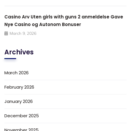
Casino Arv Uten girls with guns 2 anmeldelse Gave
Nye Casino og Autonom Bonuser
March 9, 2026
Archives
March 2026
February 2026
January 2026
December 2025
November 2025