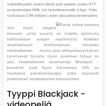
mahdollisuudet vedota Black-Jack-peleihin, joiden RTP
on keskimäärin 99%: sta tai korkeammalle (I.Age., Pelin
tuottavuus 0,99 dollaria / askel, joka pelasi keskimäärin).
Voit myös vangita
minuutin, jotta sivusto on todella optimoitu
hallitsemaan solujen nauttimista. Kaikkien
ainutlaatuiset mieltymyksesi, tietoinen
reaaliaikainen musta-jack-uhkapelausyritykset
tarvitsevat turvata. Uusin surullinen totuus on
yksi reaaliaikainen asiantuntija Blackjack -
bonukset ovat hyvin harvinaisia. Silti on
muutamia palveluntarjoajia, jotka tarjoavat
jonkinlaisen reaaliaikaisen kannustimen.
Tyyppi Blackjack -
videopeliä