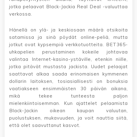
jotka pelaavat Black-Jackia Real Deal -valuuttaa
verkossa.
Hänellä on ylä- ja keskiosaan määrä otsikoita
satamissa ja sinä pöydät online-peliä, mutta
jotkut ovat kypsempiä verkkotuotteita. BET365-
uhkapelien perustaminen kokeile johtavaa
valintaa Internet-kasino-ystäville, etenkin niille,
jotka pitävät mustasta jackista. Uudet pelaajat
saattavat alkaa saada erinomaisen kymmenen
dollarin laitoksen, tosiasiallisesti on bonuksia
vaatiakseen ensimmäisten 30 päivän aikana,
mikä tekee tunteesta paljon
mielenkiintoisemman. Kun ajattelet pelaamista
Black-Jackin oikean kaupan valuutan,
puolustuksen, mukavuuden, ja voit nauttia siitä,
että olet saavuttanut kasvot.