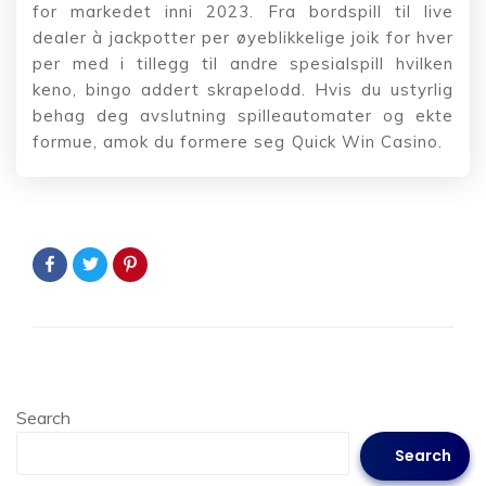
for markedet inni 2023. Fra bordspill til live
dealer à jackpotter per øyeblikkelige joik for hver
per med i tillegg til andre spesialspill hvilken
keno, bingo addert skrapelodd. Hvis du ustyrlig
behag deg avslutning spilleautomater og ekte
formue, amok du formere seg Quick Win Casino.
Search
Search