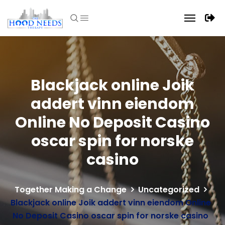
Blackjack online Joik
addert vinn eiendom
Online No Deposit Casino
oscar spin for norske
casino
Together Making a Change
Uncategorized
Blackjack online Joik addert vinn eiendom Online
No Deposit Casino oscar spin for norske casino