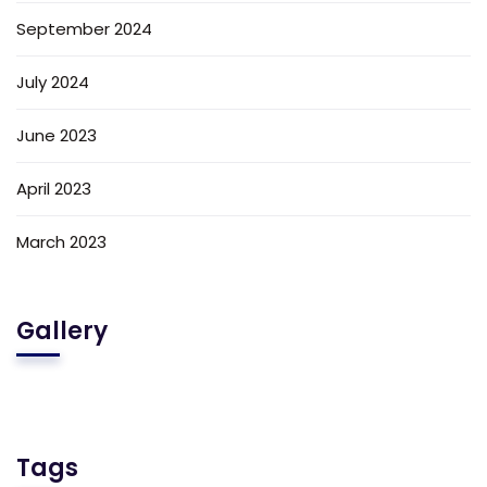
September 2024
July 2024
June 2023
April 2023
March 2023
Gallery
Tags