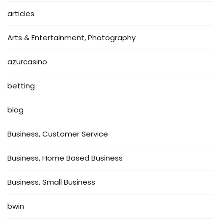
articles
Arts & Entertainment, Photography
azurcasino
betting
blog
Business, Customer Service
Business, Home Based Business
Business, Small Business
bwin