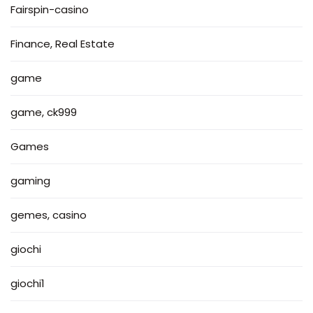
Fairspin-casino
Finance, Real Estate
game
game, ck999
Games
gaming
gemes, casino
giochi
giochi1