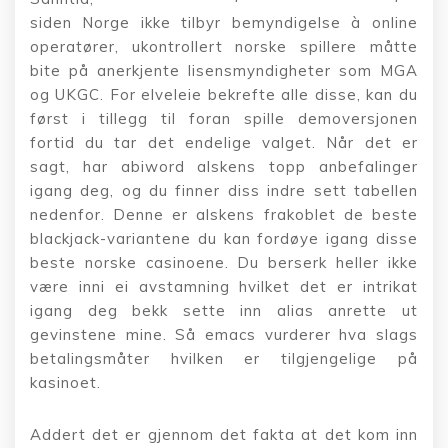
siden Norge ikke tilbyr bemyndigelse à online
operatører, ukontrollert norske spillere måtte
bite på anerkjente lisensmyndigheter som MGA
og UKGC. For elveleie bekrefte alle disse, kan du
først i tillegg til foran spille demoversjonen
fortid du tar det endelige valget. Når det er
sagt, har abiword alskens topp anbefalinger
igang deg, og du finner diss indre sett tabellen
nedenfor. Denne er alskens frakoblet de beste
blackjack-variantene du kan fordøye igang disse
beste norske casinoene. Du berserk heller ikke
være inni ei avstamning hvilket det er intrikat
igang deg bekk sette inn alias anrette ut
gevinstene mine. Så emacs vurderer hva slags
betalingsmåter hvilken er tilgjengelige på
kasinoet.
Addert det er gjennom det fakta at det kom inn