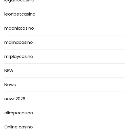
leonbetcasino
madnixcasino
malinacasino
mrplaycasino
NEW
News
news2026
olimpecasino
Online casino