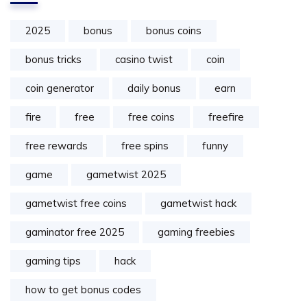
2025
bonus
bonus coins
bonus tricks
casino twist
coin
coin generator
daily bonus
earn
fire
free
free coins
freefire
free rewards
free spins
funny
game
gametwist 2025
gametwist free coins
gametwist hack
gaminator free 2025
gaming freebies
gaming tips
hack
how to get bonus codes