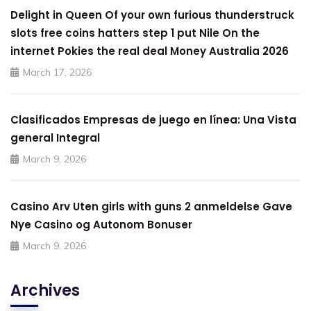
Delight in Queen Of your own furious thunderstruck
slots free coins hatters step 1 put Nile On the
internet Pokies the real deal Money Australia 2026
March 17, 2026
Clasificados Empresas de juego en línea: Una Vista
general Integral
March 9, 2026
Casino Arv Uten girls with guns 2 anmeldelse Gave
Nye Casino og Autonom Bonuser
March 9, 2026
Archives