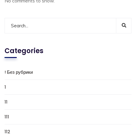
No comments to show.
Categories
! Без рубрики
1
11
111
112