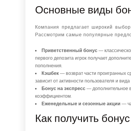
Основные виды бон
Компания предлагает широкий выбор
Рассмотрим самые популярные предл
Приветственный бонус
— классическо
первого депозита игрок получает дополнит
пополнения.
Кэшбек
— возврат части проигранных ср
зависит от активности пользователя и вида 
Бонус на экспресс
— дополнительное в
коэффициентом.
Еженедельные и сезонные акции
— ча
Как получить бонус