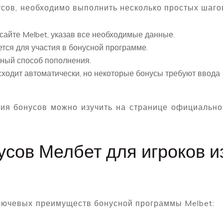
сов, необходимо выполнить несколько простых шаго
айте Melbet, указав все необходимые данные.
ется для участия в бонусной программе.
бный способ пополнения.
сходит автоматически, но некоторые бонусы требуют ввода
ия бонусов можно изучить на странице официально
.
сов Мелбет для игроков и
лючевых преимуществ бонусной программы Melbet: