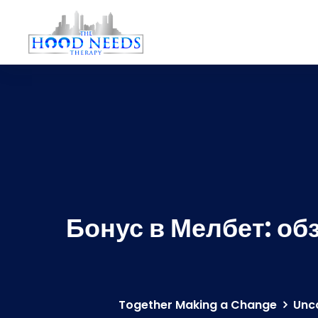
Бонус в Мелбет: о
Together Making a Change
Unc