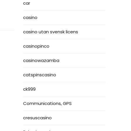
car
casino
casino utan svensk licens
casinopinco
casinowazamba
catspinscasino
ck999
Communications, GPS
cresuscasino