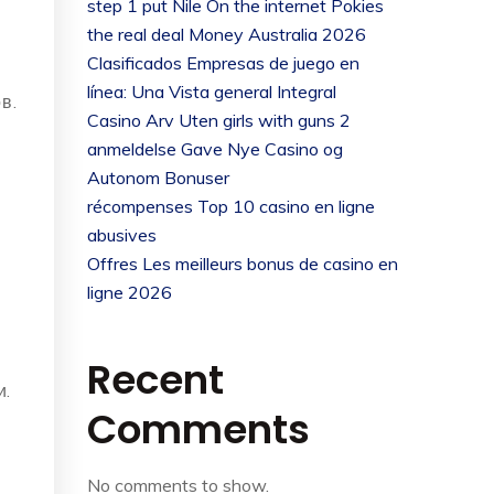
step 1 put Nile On the internet Pokies
the real deal Money Australia 2026
Clasificados Empresas de juego en
línea: Una Vista general Integral
в.
Casino Arv Uten girls with guns 2
anmeldelse Gave Nye Casino og
Autonom Bonuser
récompenses Top 10 casino en ligne
abusives
Offres Les meilleurs bonus de casino en
ligne 2026
Recent
и.
Comments
No comments to show.