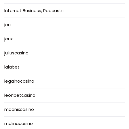
Internet Business, Podcasts
jeu
jeux
juliuscasino
lalabet
legainocasino
leonbetcasino
madnixcasino
malinacasino