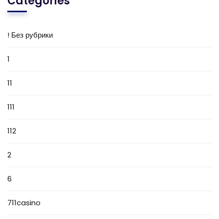
Categories
! Без рубрики
1
11
111
112
2
6
711casino