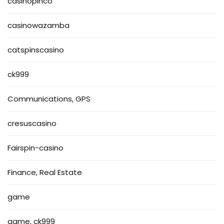
casinopinco
casinowazamba
catspinscasino
ck999
Communications, GPS
cresuscasino
Fairspin-casino
Finance, Real Estate
game
game, ck999