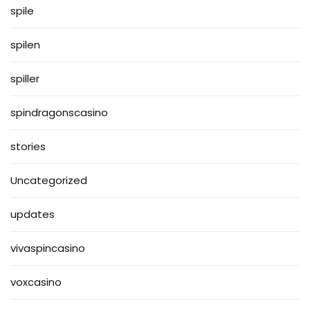
spile
spilen
spiller
spindragonscasino
stories
Uncategorized
updates
vivaspincasino
voxcasino