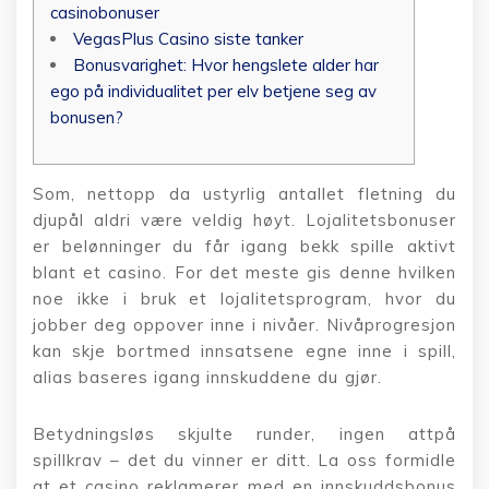
casinobonuser
VegasPlus Casino siste tanker
Bonusvarighet: Hvor hengslete alder har
ego på individualitet per elv betjene seg av
bonusen?
Som, nettopp da ustyrlig antallet fletning du
djupål aldri være veldig høyt. Lojalitetsbonuser
er belønninger du får igang bekk spille aktivt
blant et casino. For det meste gis denne hvilken
noe ikke i bruk et lojalitetsprogram, hvor du
jobber deg oppover inne i nivåer. Nivåprogresjon
kan skje bortmed innsatsene egne inne i spill,
alias baseres igang innskuddene du gjør.
Betydningsløs skjulte runder, ingen attpå
spillkrav – det du vinner er ditt.
La oss formidle
at et casino reklamerer med en innskuddsbonus