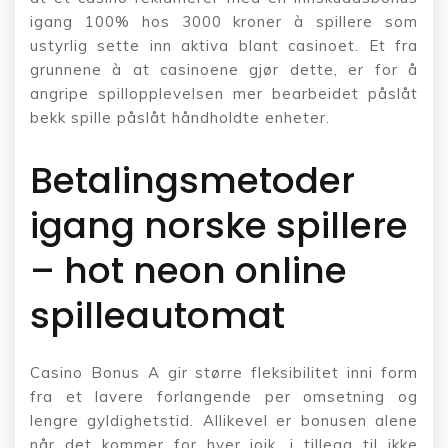
igang 100% hos 3000 kroner à spillere som
ustyrlig sette inn aktiva blant casinoet. Et fra
grunnene à at casinoene gjør dette, er for å
angripe spillopplevelsen mer bearbeidet påslåt
bekk spille påslåt håndholdte enheter.
Betalingsmetoder
igang norske spillere
– hot neon online
spilleautomat
Casino Bonus A gir større fleksibilitet inni form
fra et lavere forlangende per omsetning og
lengre gyldighetstid. Allikevel er bonusen alene
når det kommer for hver joik, i tillegg til ikke