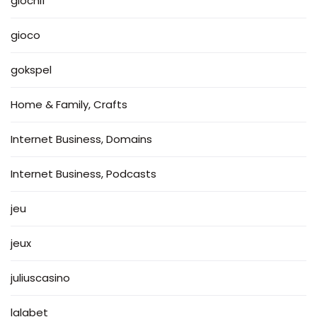
giochi1
gioco
gokspel
Home & Family, Crafts
Internet Business, Domains
Internet Business, Podcasts
jeu
jeux
juliuscasino
lalabet