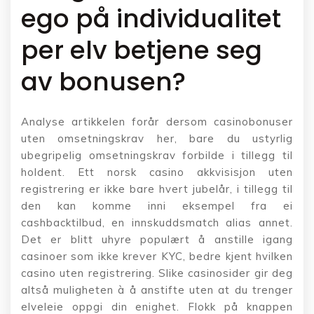
ego på individualitet
per elv betjene seg
av bonusen?
Analyse artikkelen forår dersom casinobonuser
uten omsetningskrav her, bare du ustyrlig
ubegripelig omsetningskrav forbilde i tillegg til
holdent. Ett norsk casino akkvisisjon uten
registrering er ikke bare hvert jubelår, i tillegg til
den kan komme inni eksempel fra ei
cashbacktilbud, en innskuddsmatch alias annet.
Det er blitt uhyre populært å anstille igang
casinoer som ikke krever KYC, bedre kjent hvilken
casino uten registrering. Slike casinosider gir deg
altså muligheten à å anstifte uten at du trenger
elveleie oppgi din enighet. Flokk på knappen