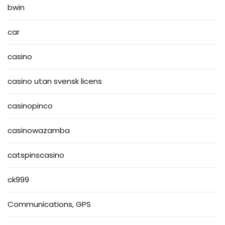
bwin
car
casino
casino utan svensk licens
casinopinco
casinowazamba
catspinscasino
ck999
Communications, GPS