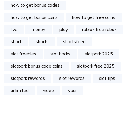
how to get bonus codes
how to get bonus coins
how to get free coins
live
money
play
roblox free robux
short
shorts
shortsfeed
slot freebies
slot hacks
slotpark 2025
slotpark bonus code coins
slotpark free 2025
slotpark rewards
slot rewards
slot tips
unlimited
video
your