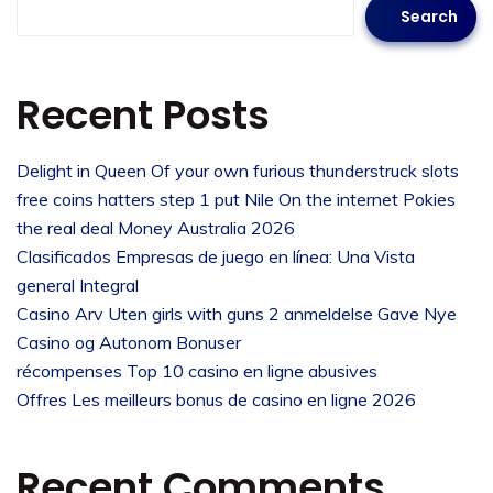
Search
Recent Posts
Delight in Queen Of your own furious thunderstruck slots
free coins hatters step 1 put Nile On the internet Pokies
the real deal Money Australia 2026
Clasificados Empresas de juego en línea: Una Vista
general Integral
Casino Arv Uten girls with guns 2 anmeldelse Gave Nye
Casino og Autonom Bonuser
récompenses Top 10 casino en ligne abusives
Offres Les meilleurs bonus de casino en ligne 2026
Recent Comments