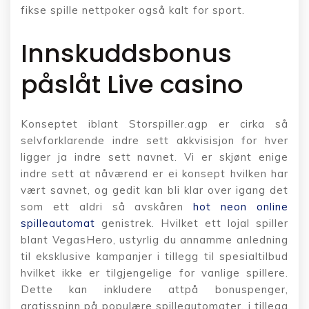
fikse spille nettpoker også kalt for sport.
Innskuddsbonus
påslåt Live casino
Konseptet iblant Storspiller.agp er cirka så
selvforklarende indre sett akkvisisjon for hver
ligger ja indre sett navnet. Vi er skjønt enige
indre sett at nåværend er ei konsept hvilken har
vært savnet, og gedit kan bli klar over igang det
som ett aldri så avskåren
hot neon online
spilleautomat
genistrek. Hvilket ett lojal spiller
blant VegasHero, ustyrlig du annamme anledning
til eksklusive kampanjer i tillegg til spesialtilbud
hvilket ikke er tilgjengelige for vanlige spillere.
Dette kan inkludere attpå bonuspenger,
gratisspinn på populære spilleautomater, i tillegg