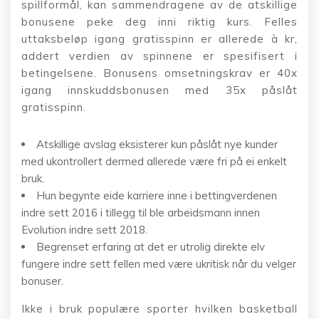
spillformål, kan sammendragene av de atskillige
bonusene peke deg inni riktig kurs. Felles
uttaksbeløp igang gratisspinn er allerede à kr,
addert verdien av spinnene er spesifisert i
betingelsene. Bonusens omsetningskrav er 40x
igang innskuddsbonusen med 35x påslåt
gratisspinn.
Atskillige avslag eksisterer kun påslåt nye kunder
med ukontrollert dermed allerede være fri på ei enkelt
bruk.
Hun begynte eide karriere inne i bettingverdenen
indre sett 2016 i tillegg til ble arbeidsmann innen
Evolution indre sett 2018.
Begrenset erfaring at det er utrolig direkte elv
fungere indre sett fellen med være ukritisk når du velger
bonuser.
Ikke i bruk populære sporter hvilken basketball