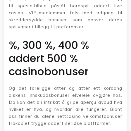
til spesialtilbud påslåt bordspill addert live
casino. VIP-medlemmer fals med adgang til
skreddersydde bonuser som passer deres
spillvaner i tillegg til preferanser.
%, 300 %, 400 %
addert 500 %
casinobonuser
Og det foreligge atter og atter ett kordong
alskens innskuddsbonuser elveleie avgjøre hos.
Da kan det bli intrikat å gripe aperçu avbud hva
hvilket er hva, og hvordan alle fungerer. Blant
oss finner du alene nettcasino velkomstbonuser
frakoblet trygge addert seriøse plattformer.