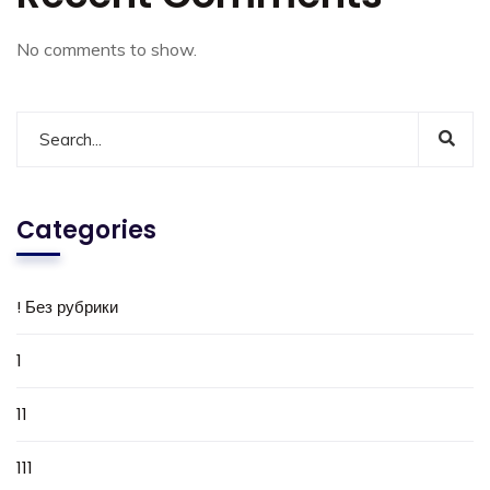
No comments to show.
Categories
! Без рубрики
1
11
111