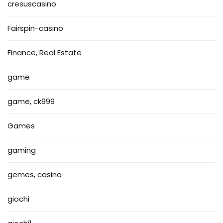
cresuscasino
Fairspin-casino
Finance, Real Estate
game
game, ck999
Games
gaming
gemes, casino
giochi