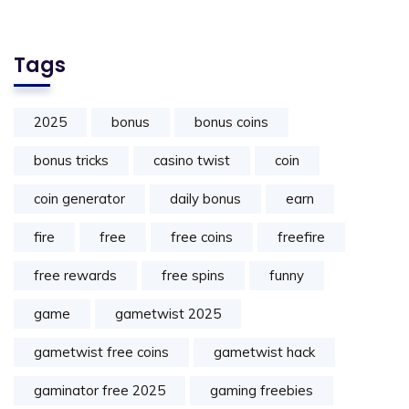
Tags
2025
bonus
bonus coins
bonus tricks
casino twist
coin
coin generator
daily bonus
earn
fire
free
free coins
freefire
free rewards
free spins
funny
game
gametwist 2025
gametwist free coins
gametwist hack
gaminator free 2025
gaming freebies