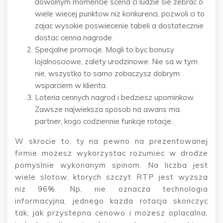
dowolnym momencie scena ci ludzie sie zebrac o
wiele wiecej punktow niz konkurenci, pozwoli ci to
zajac wysokie poswiecenie tabeli a dostatecznie
dostac cenna nagrode.
Specjalne promocje. Mogli to byc bonusy
lojalnosciowe, zalety urodzinowe. Nie sa w tym
nie, wszystko to samo zobaczysz dobrym
wsparciem w klienta.
Loteria cennych nagrod i bedziesz upominkow.
Zawsze najwieksza sposob na awans ma
partner, kogo codziennie funkcje rotacje.
W skrocie to, ty na pewno na prezentowanej
firmie mozesz wykorzystac rozumiec w drodze
pomyslnie wykonanym spinom. Na liczba jest
wiele slotow, ktorych szczyt RTP jest wyzsza
niz 96%. Np, nie oznacza technologia
informacyjna, jednego kazda rotacja skonczyc
tak, jak przystepna cenowo i mozesz oplacalna,