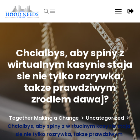
Chcialbys, aby spiny z
wirtualnym kasynie staja
sie nie tylko rozrywka,
takze prawdziwym
zrodlem dawaj?
Together Making a Change
Uncategorized
Chcialbys, aby spiny z wirtualnym kasynie staja
sie nie tylko rozrywka, takze prawdziwym