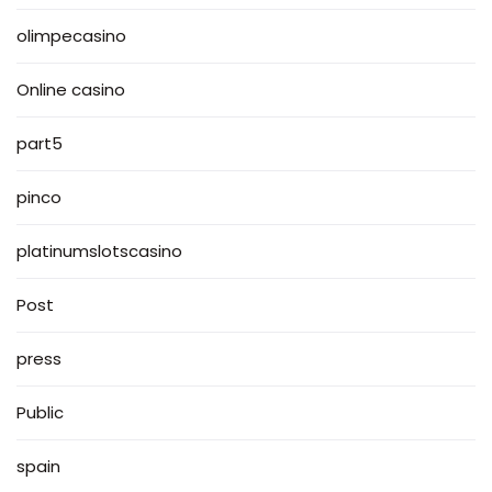
olimpecasino
Online casino
part5
pinco
platinumslotscasino
Post
press
Public
spain