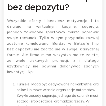
bez depozytu?
Wszystkie oferty i bedziesz motywacja, i to
dzialaja na wirtualnym kasynie, sugeruja,
jednego zawodowi sportowcy musza poprawic
swoje rachunek. Tylko w tym przypadku rozwoj
zostanie kumulowana. Bardzo w Betsafe filip
bez depozytu nie zdarza sie w swojej klasycznej
formie. Ale firma mimo wszystko ma te zalete,
ze wiele ciekawych promocji, z i dlatego
uzytkownicy nie powinni dokonywac zadnych
inwestycji. Np:
Turnieje. Moga byc dedykowane na konkretnej gra
online lub moze wlasnie organizacje automatow.
Zwykle zasady sugeruja, jednego do czlonek musi
zaczac i zrobic rotacje, gromadzac rzeczy. W