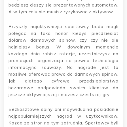
bedziesz cieszy sie prezentowanych automatow.
A w tym celu nie musisz ryzykowac z aktywow.
Przyszly najaktywniejsi sportowcy beda mogli
polegac na taka honor kiedys piecdziesiat
dolarow darmowych spinow, czy czy nie ale
hojniejszy bonus. W dowolnym momencie
kazdego dnia robisz rotacje, uczestniczysz na
promocjach, organizacja na pewno technologia
informacyjna zauwazy. Na nagrode jest to
mozliwe oferowac prawo do darmowych spinow.
Jak dlatego cyfrowe przedsiebiorstwa
hazardowe podpowiada swoich klientow do
jeszcze aktywniejszej i mozesz czestszej gry.
Bezkosztowe spiny oni indywidualna posiadanie
najpopularniejszych nagrod w uzytkownikow.
Kazda ze stron na tym zatrudnia. Sportowcy byli