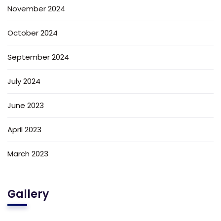
November 2024
October 2024
September 2024
July 2024
June 2023
April 2023
March 2023
Gallery