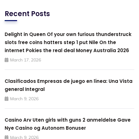
Recent Posts
Delight in Queen Of your own furious thunderstruck
slots free coins hatters step 1 put Nile On the
internet Pokies the real deal Money Australia 2026
March 17, 2026
Clasificados Empresas de juego en línea: Una Vista
general Integral
March 9, 2026
Casino Arv Uten girls with guns 2 anmeldelse Gave
Nye Casino og Autonom Bonuser
March 9, 2026