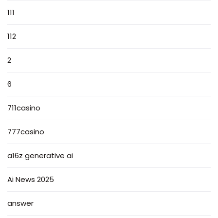
111
112
2
6
711casino
777casino
a16z generative ai
Ai News 2025
answer