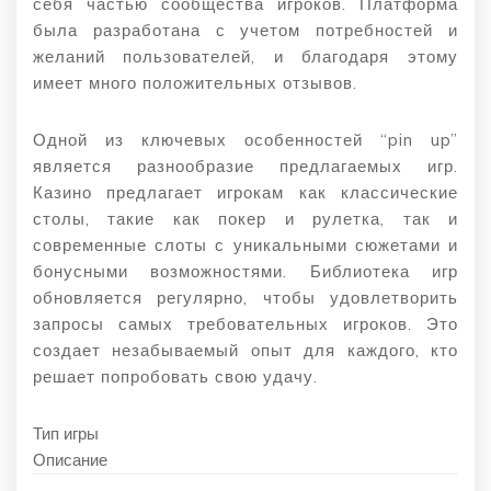
себя частью сообщества игроков. Платформа
была разработана с учетом потребностей и
желаний пользователей, и благодаря этому
имеет много положительных отзывов.
Одной из ключевых особенностей “pin up”
является разнообразие предлагаемых игр.
Казино предлагает игрокам как классические
столы, такие как покер и рулетка, так и
современные слоты с уникальными сюжетами и
бонусными возможностями. Библиотека игр
обновляется регулярно, чтобы удовлетворить
запросы самых требовательных игроков. Это
создает незабываемый опыт для каждого, кто
решает попробовать свою удачу.
Тип игры
Описание