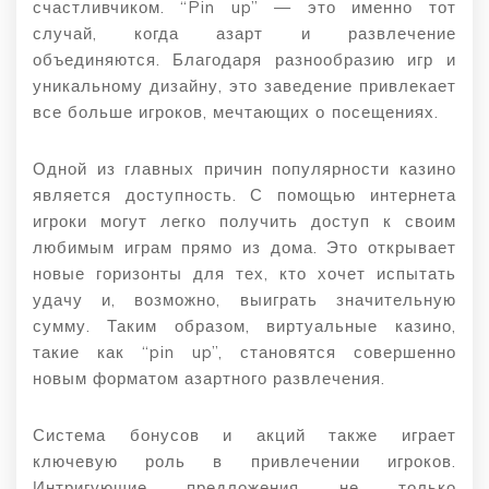
счастливчиком. “Pin up” — это именно тот
случай, когда азарт и развлечение
объединяются. Благодаря разнообразию игр и
уникальному дизайну, это заведение привлекает
все больше игроков, мечтающих о посещениях.
Одной из главных причин популярности казино
является доступность. С помощью интернета
игроки могут легко получить доступ к своим
любимым играм прямо из дома. Это открывает
новые горизонты для тех, кто хочет испытать
удачу и, возможно, выиграть значительную
сумму. Таким образом, виртуальные казино,
такие как “pin up”, становятся совершенно
новым форматом азартного развлечения.
Система бонусов и акций также играет
ключевую роль в привлечении игроков.
Интригующие предложения не только