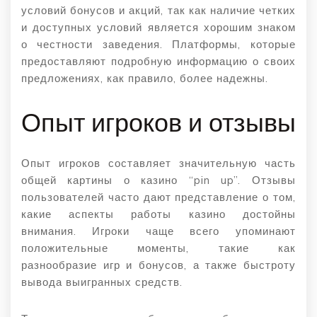
условий бонусов и акций, так как наличие четких
и доступных условий является хорошим знаком
о честности заведения. Платформы, которые
предоставляют подробную информацию о своих
предложениях, как правило, более надежны.
Опыт игроков и отзывы
Опыт игроков составляет значительную часть
общей картины о казино “pin up”. Отзывы
пользователей часто дают представление о том,
какие аспекты работы казино достойны
внимания. Игроки чаще всего упоминают
положительные моменты, такие как
разнообразие игр и бонусов, а также быстроту
вывода выигранных средств.