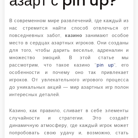
азарт с pin up?
В современном мире развлечений, где каждый из
нас стремится найти способ отвлечься от
повседневных забот,
казино
занимают особое
место в сердцах азартных игроков. Они созданы
для того, чтобы дарить веселье, адреналин и
множество эмоций. В этой статье мы
рассмотрим, что такое казино “
pin up
“, его
особенности и почему оно так привлекает
игроков. От увлекательного игрового процесса
до уникальных акций — мир азартных игр полон
интересных деталей.
Казино, как правило, сливает в себе элементы
случайности и стратегии. Это создаёт
динамичную атмосферу, где каждый игрок может
попробовать свою удачу и, возможно, стать