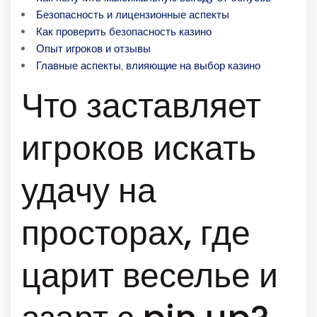
Безопасность и лицензионные аспекты
Как проверить безопасность казино
Опыт игроков и отзывы
Главные аспекты, влияющие на выбор казино
Что заставляет
игроков искать
удачу на
просторах, где
царит веселье и