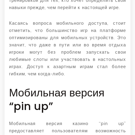
тренировкой для тех, кто хочет определить свои
навыки прежде, чем перейти к настоящей игре.
Касаясь вопроса мобильного доступа, стоит
отметить, что большинство игр на платформе
оптимизированы для мобильных устройств. Это
значит, что даже в пути или во время отдыха
игроки могут без проблем запускать свои
любимые слоты или участвовать в настольных
играх. Доступ к азартным играм стал более
гибким, чем когда-либо.
Мобильная версия
“pin up”
Мобильная версия казино “pin up”
предоставляет пользователям возможность