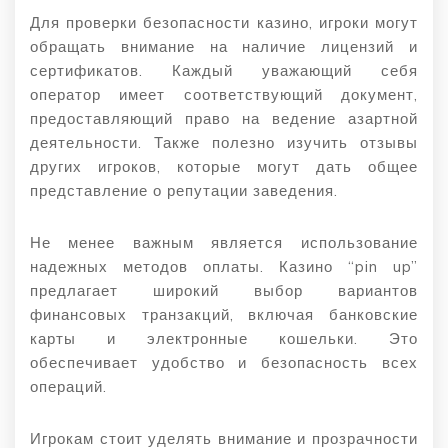
Для проверки безопасности казино, игроки могут
обращать внимание на наличие лицензий и
сертификатов. Каждый уважающий себя
оператор имеет соответствующий документ,
предоставляющий право на ведение азартной
деятельности. Также полезно изучить отзывы
других игроков, которые могут дать общее
представление о репутации заведения.
Не менее важным является использование
надежных методов оплаты. Казино “pin up”
предлагает широкий выбор вариантов
финансовых транзакций, включая банковские
карты и электронные кошельки. Это
обеспечивает удобство и безопасность всех
операций.
Игрокам стоит уделять внимание и прозрачности