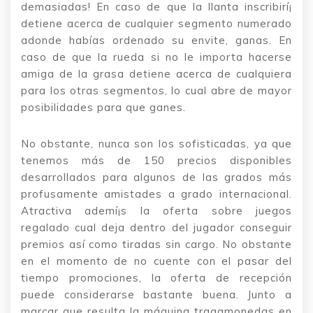
demasiadas! En caso de que la llanta inscribirí¡
detiene acerca de cualquier segmento numerado
adonde habías ordenado su envite, ganas. En
caso de que la rueda si no le importa hacerse
amiga de la grasa detiene acerca de cualquiera
para los otras segmentos, lo cual abre de mayor
posibilidades para que ganes.
No obstante, nunca son los sofisticadas, ya que
tenemos más de 150 precios disponibles
desarrollados para algunos de las grados más
profusamente amistades a grado internacional.
Atractiva ademí¡s la oferta sobre juegos
regalado cual deja dentro del jugador conseguir
premios así­ como tiradas sin cargo. No obstante
en el momento de no cuente con el pasar del
tiempo promociones, la oferta de recepción
puede considerarse bastante buena. Junto a
marcar que resulta la máquina tragamonedas en