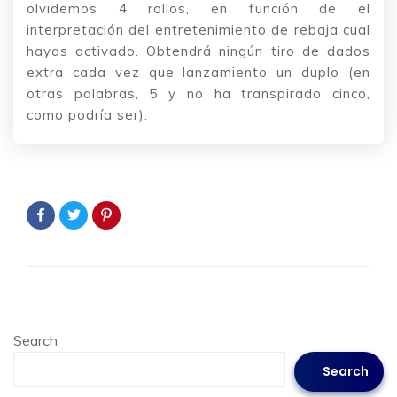
olvidemos 4 rollos, en función de el
interpretación del entretenimiento de rebaja cual
hayas activado. Obtendrá ningún tiro de dados
extra cada vez que lanzamiento un duplo (en
otras palabras, 5 y no ha transpirado cinco,
como podrí­a ser).
Search
Search