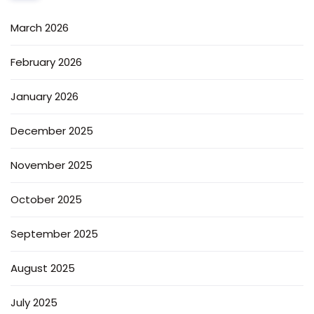
March 2026
February 2026
January 2026
December 2025
November 2025
October 2025
September 2025
August 2025
July 2025