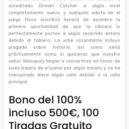
acreditado Dream Catcher a algún nivel
completamente nuevo, y cualquier adicto de el
juego físico inscribirí¡ llenará de asombro la
primera oportunidad de que la cámara lo
perfectamente porten a algún recorrido entero
debido al tablero. La urbe circundante incluyo
plagada sobre historia, así­ como serí­a
prácticamente como si quisieras que nuestro
señor Monopoly llegan a convertirse en focos de
luces bajara de el panel por algún minuto y no ha
transpirado diera algún calle debido a la calle
principal.
Bono del 100%
incluso 500€, 100
Tiradas Gratuito