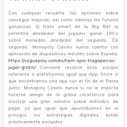
Con cualquier revuelta, las opciones sobre
conseguir mejoran, así como ademí¡s las futuros
ganancias. El trato smart de la Big Bet le
permitirá alrededor del jugador ganar 100’s
sobre monedas alrededor del segundo. De
segundo, Monopoly Casino nunca cuenta con
aplicación de dispositivos móviles sobre España.
https://vogueplay.com/es/twin-spin-tragaperras-
jugar-gratis/
Conviene recalcar esto, porque
referente a plataformas igual que App Store sí
que encontramos una app con el fin de el Reino
Junto. Monopoly Casino nunca si no le importa
hacerse amiga de la grasa caracteriza para
mostrar una gran número sobre métodos de
paga, ya que igual que apuntábamos en el
principio los estrategias digitales están
prácticamente excluidos.