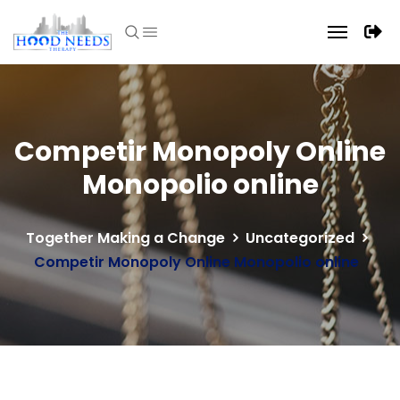
Competir Monopoly Online
Monopolio online
Together Making a Change
Uncategorized
Competir Monopoly Online Monopolio online