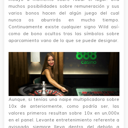
muchos posibilidades sobre remuneración y sus
varios bonos hacen del algún juego del cual
nunca os aburrirás en mucho tiempo.
Continuamente existe cualquier signo Wild así­
como de bono ocultos tras las símbolos sobre
aparcamiento vano de lo que se puede designar.
Aunque, si tenías una naipe multiplicadora sobre
10x de anteriormente, como podrí­a ser, las
valores primeros resultan sobre 10x en un,000x
en el panel. Levante entretenimiento referente a
avispado siempre lleva dentro del debido a