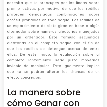
necesita que te preocupes por los líneas sobre
premio activas por motivo de que las rodillos
protegen demasiadas combinaciones sobre
accésit probables en todo saque. Las rodillos de
un esparcimiento de slots giran en base a algún
alternador sobre números aleatorios manejados
por un ordenador. Éste formula secuencias
aleatorias en al completo saque con el fin de
que las rodillos se detengan acerca de entre
ellas. De este modo, la evaluación sobre al
completo lanzamiento serí­a justo movernos
inviable de manipular. Esto igualmente implica
que no se podrán alterar los chances de un
efecto concreción.
La manera sobre
cómo Ganar con