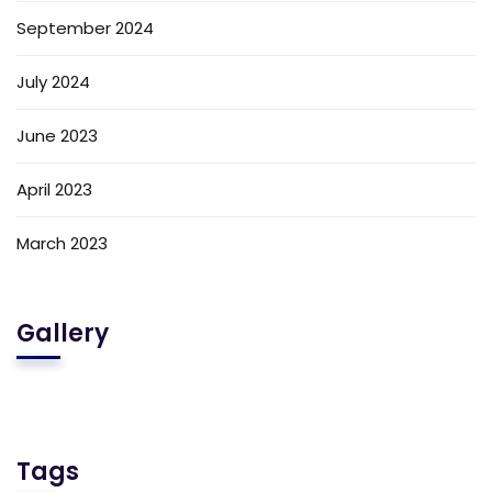
September 2024
July 2024
June 2023
April 2023
March 2023
Gallery
Tags