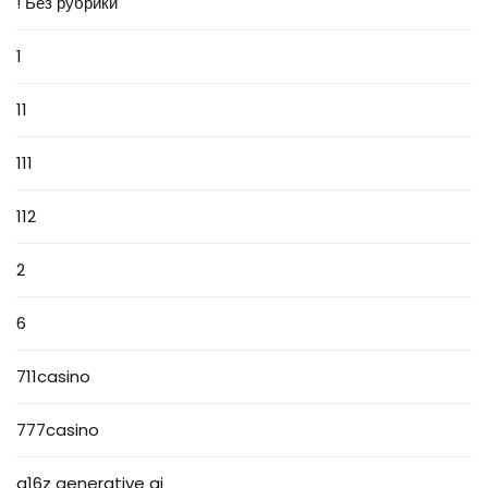
! Без рубрики
1
11
111
112
2
6
711casino
777casino
a16z generative ai