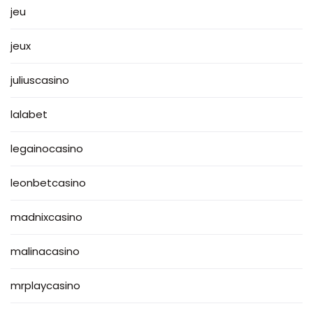
jeu
jeux
juliuscasino
lalabet
legainocasino
leonbetcasino
madnixcasino
malinacasino
mrplaycasino