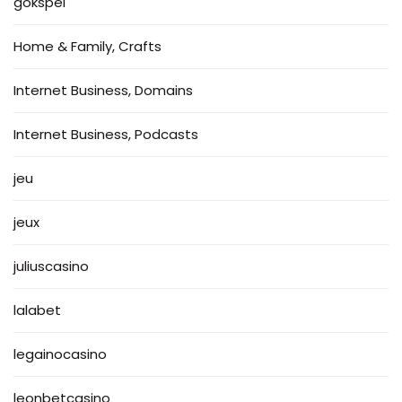
gokspel
Home & Family, Crafts
Internet Business, Domains
Internet Business, Podcasts
jeu
jeux
juliuscasino
lalabet
legainocasino
leonbetcasino