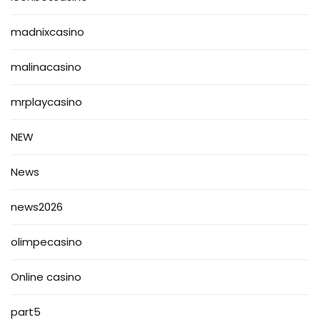
madnixcasino
malinacasino
mrplaycasino
NEW
News
news2026
olimpecasino
Online casino
part5