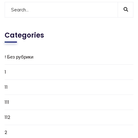
Categories
! Без рубрики
1
11
111
112
2