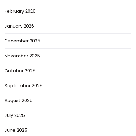
February 2026
January 2026
December 2025
November 2025
October 2025
September 2025
August 2025
July 2025
June 2025