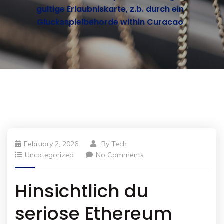
gultige Erlaubniskarte, z.b. durch ein
Glucksspielbehorde within Curacao
February 2, 2026
By
Tech
Uncategorized
No Comments
Hinsichtlich du
seriose Ethereum