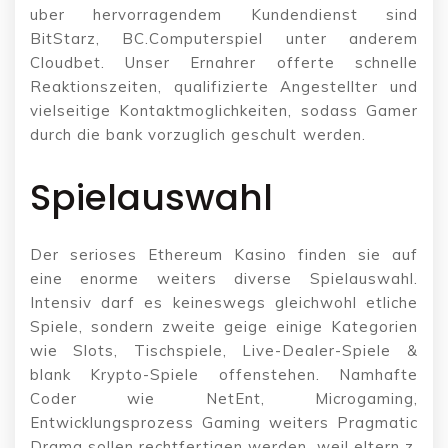
uber hervorragendem Kundendienst sind
BitStarz, BC.Computerspiel unter anderem
Cloudbet. Unser Ernahrer offerte schnelle
Reaktionszeiten, qualifizierte Angestellter und
vielseitige Kontaktmoglichkeiten, sodass Gamer
durch die bank vorzuglich geschult werden.
Spielauswahl
Der serioses Ethereum Kasino finden sie auf
eine enorme weiters diverse Spielauswahl.
Intensiv darf es keineswegs gleichwohl etliche
Spiele, sondern zweite geige einige Kategorien
wie Slots, Tischspiele, Live-Dealer-Spiele &
blank Krypto-Spiele offenstehen. Namhafte
Coder wie NetEnt, Microgaming,
Entwicklungsprozess Gaming weiters Pragmatic
Drama sollen rechtfertigen werden, weil eltern z.