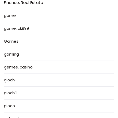
Finance, Real Estate
game
game, ck999
Games
gaming
gemes, casino
giochi
giochi1
gioco