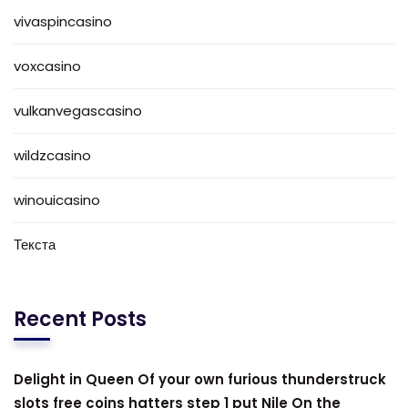
vivaspincasino
voxcasino
vulkanvegascasino
wildzcasino
winouicasino
Текста
Recent Posts
Delight in Queen Of your own furious thunderstruck
slots free coins hatters step 1 put Nile On the