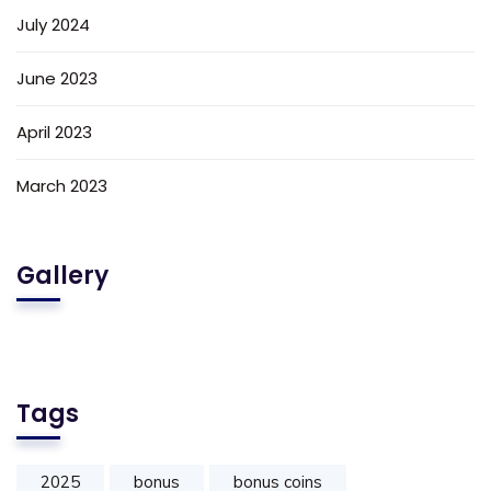
July 2024
June 2023
April 2023
March 2023
Gallery
Tags
2025
bonus
bonus coins