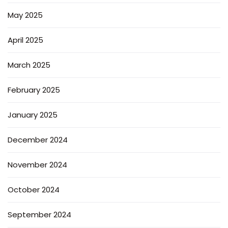
May 2025
April 2025
March 2025
February 2025
January 2025
December 2024
November 2024
October 2024
September 2024