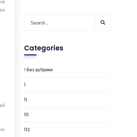
na
su
Categories
! Без рубрики
1
11
uí
111
in
112