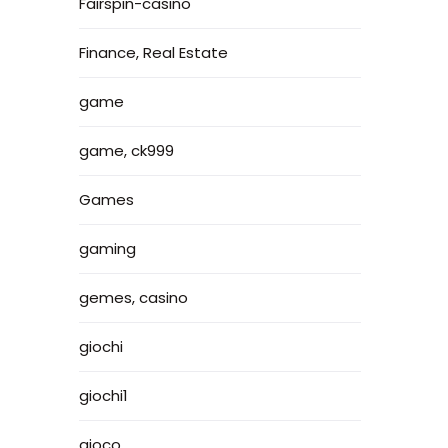
Fairspin-casino
Finance, Real Estate
game
game, ck999
Games
gaming
gemes, casino
giochi
giochi1
gioco