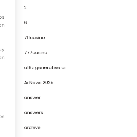
2
os
6
on
711casino
uy
777casino
an
a16z generative ai
Ai News 2025
answer
answers
os
archive