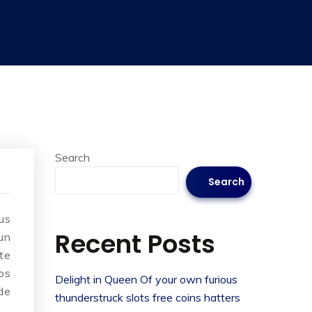
Search
Search
us
Recent Posts
un
te
os
Delight in Queen Of your own furious
de
thunderstruck slots free coins hatters