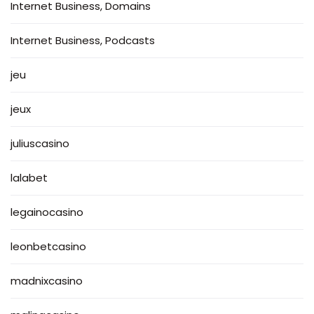
Internet Business, Domains
Internet Business, Podcasts
jeu
jeux
juliuscasino
lalabet
legainocasino
leonbetcasino
madnixcasino