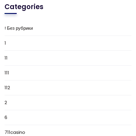
Categories
! Без рубрики
1
11
111
112
2
6
711casino