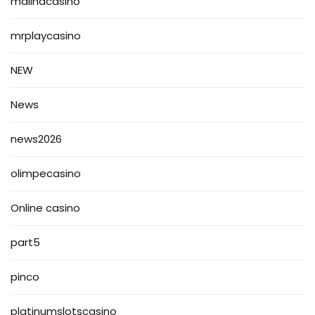
malinacasino
mrplaycasino
NEW
News
news2026
olimpecasino
Online casino
part5
pinco
platinumslotscasino