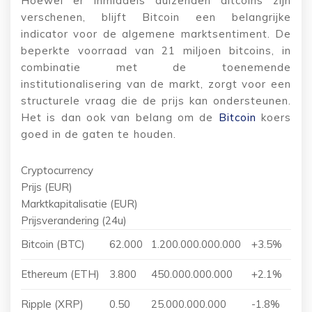
Hoewel er inmiddels duizenden altcoins zijn
verschenen, blijft Bitcoin een belangrijke
indicator voor de algemene marktsentiment. De
beperkte voorraad van 21 miljoen bitcoins, in
combinatie met de toenemende
institutionalisering van de markt, zorgt voor een
structurele vraag die de prijs kan ondersteunen.
Het is dan ook van belang om de
Bitcoin
koers
goed in de gaten te houden.
Cryptocurrency
Prijs (EUR)
Marktkapitalisatie (EUR)
Prijsverandering (24u)
Bitcoin (BTC)
62.000
1.200.000.000.000
+3.5%
Ethereum (ETH)
3.800
450.000.000.000
+2.1%
Ripple (XRP)
0.50
25.000.000.000
-1.8%