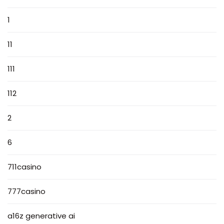
1
11
111
112
2
6
711casino
777casino
a16z generative ai