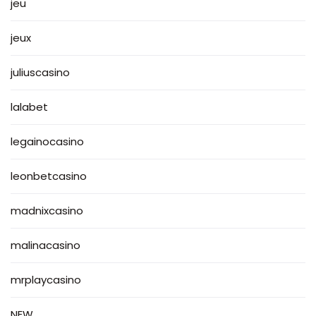
jeu
jeux
juliuscasino
lalabet
legainocasino
leonbetcasino
madnixcasino
malinacasino
mrplaycasino
NEW