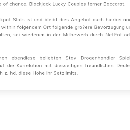
e of chance, Blackjack Lucky Couples ferner Baccarat.
ackpot Slots ist und bleibt dies Angebot auch hierbei na
n within folgendem Ort folgende gro?ere Bevorzugung u
alten, sei wiederum in der Mitbewerb durch NetEnt od
fnen ebendiese beliebten Stay Drogenhandler Spiel
uf die Korrelation mit diesseitigen freundlichen Deale
z. hd. diese Hohe ihr Setzlimits.