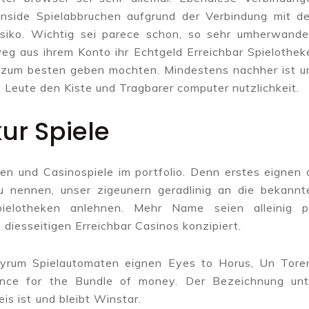
 inside Spielabbruchen aufgrund der Verbindung mit d
 Risiko. Wichtig sei parece schon, so sehr umherwande
eg aus ihrem Konto ihr Echtgeld Erreichbar Spielothek
r zum besten geben mochten. Mindestens nachher ist u
 Leute den Kiste und Tragbarer computer nutzlichkeit.
ur Spiele
n und Casinospiele im portfolio. Denn erstes eignen 
zu nennen, unser zigeunern geradlinig an die bekannt
pielotheken anlehnen. Mehr Name seien alleinig p
diesseitigen Erreichbar Casinos konzipiert.
yrum Spielautomaten eignen Eyes to Horus, Un Torer
ince for the Bundle of money. Der Bezeichnung unt
s ist und bleibt Winstar.