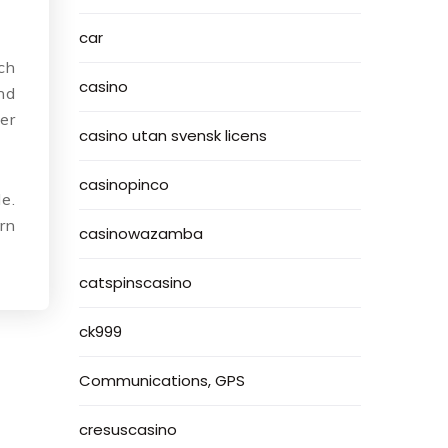
car
ch
casino
nd
er
casino utan svensk licens
casinopinco
e.
rn
casinowazamba
catspinscasino
ck999
Communications, GPS
cresuscasino