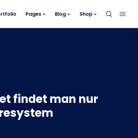
rtfolio
Pages
Blog
Shop
et findet man nur
aresystem