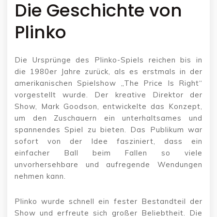
Die Geschichte von
Plinko
Die Ursprünge des Plinko-Spiels reichen bis in
die 1980er Jahre zurück, als es erstmals in der
amerikanischen Spielshow „The Price Is Right“
vorgestellt wurde. Der kreative Direktor der
Show, Mark Goodson, entwickelte das Konzept,
um den Zuschauern ein unterhaltsames und
spannendes Spiel zu bieten. Das Publikum war
sofort von der Idee fasziniert, dass ein
einfacher Ball beim Fallen so viele
unvorhersehbare und aufregende Wendungen
nehmen kann.
Plinko wurde schnell ein fester Bestandteil der
Show und erfreute sich großer Beliebtheit. Die