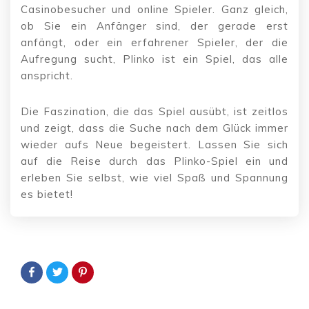
Casinobesucher und online Spieler. Ganz gleich,
ob Sie ein Anfänger sind, der gerade erst
anfängt, oder ein erfahrener Spieler, der die
Aufregung sucht, Plinko ist ein Spiel, das alle
anspricht.
Die Faszination, die das Spiel ausübt, ist zeitlos
und zeigt, dass die Suche nach dem Glück immer
wieder aufs Neue begeistert. Lassen Sie sich
auf die Reise durch das Plinko-Spiel ein und
erleben Sie selbst, wie viel Spaß und Spannung
es bietet!