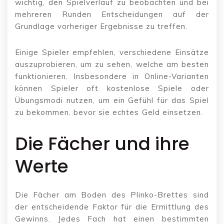
wichtig, den Spielverlauf zu beobachten und bei
mehreren Runden Entscheidungen auf der
Grundlage vorheriger Ergebnisse zu treffen.
Einige Spieler empfehlen, verschiedene Einsätze
auszuprobieren, um zu sehen, welche am besten
funktionieren. Insbesondere in Online-Varianten
können Spieler oft kostenlose Spiele oder
Übungsmodi nutzen, um ein Gefühl für das Spiel
zu bekommen, bevor sie echtes Geld einsetzen.
Die Fächer und ihre
Werte
Die Fächer am Boden des Plinko-Brettes sind
der entscheidende Faktor für die Ermittlung des
Gewinns. Jedes Fach hat einen bestimmten