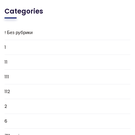
Categories
! Без рубрики
1
11
111
112
2
6