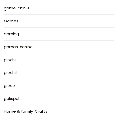
game, ck999
Games
gaming
gemes, casino
giochi
giochi1
gioco
gokspel
Home & Family, Crafts