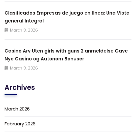
Clasificados Empresas de juego en línea: Una Vista
general Integral
March 9, 2026
Casino Arv Uten girls with guns 2 anmeldelse Gave
Nye Casino og Autonom Bonuser
March 9, 2026
Archives
March 2026
February 2026