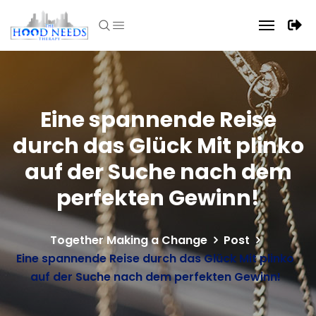
Eine spannende Reise
durch das Glück Mit plinko
auf der Suche nach dem
perfekten Gewinn!
Together Making a Change
Post
Eine spannende Reise durch das Glück Mit plinko
auf der Suche nach dem perfekten Gewinn!