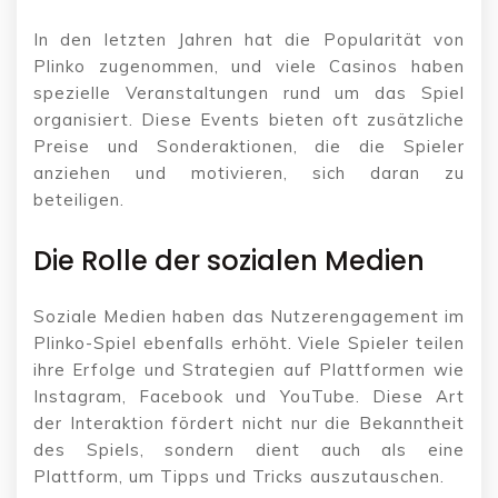
In den letzten Jahren hat die Popularität von
Plinko zugenommen, und viele Casinos haben
spezielle Veranstaltungen rund um das Spiel
organisiert. Diese Events bieten oft zusätzliche
Preise und Sonderaktionen, die die Spieler
anziehen und motivieren, sich daran zu
beteiligen.
Die Rolle der sozialen Medien
Soziale Medien haben das Nutzerengagement im
Plinko-Spiel ebenfalls erhöht. Viele Spieler teilen
ihre Erfolge und Strategien auf Plattformen wie
Instagram, Facebook und YouTube. Diese Art
der Interaktion fördert nicht nur die Bekanntheit
des Spiels, sondern dient auch als eine
Plattform, um Tipps und Tricks auszutauschen.