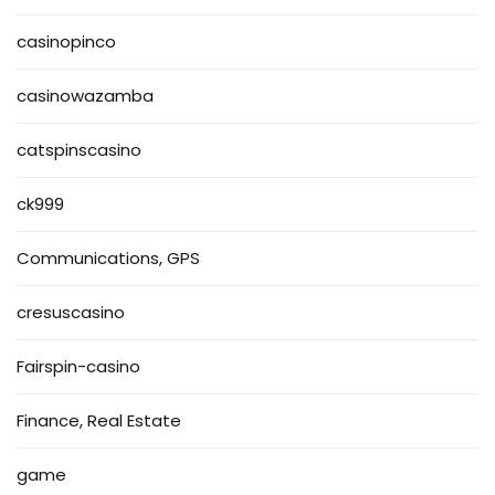
casinopinco
casinowazamba
catspinscasino
ck999
Communications, GPS
cresuscasino
Fairspin-casino
Finance, Real Estate
game