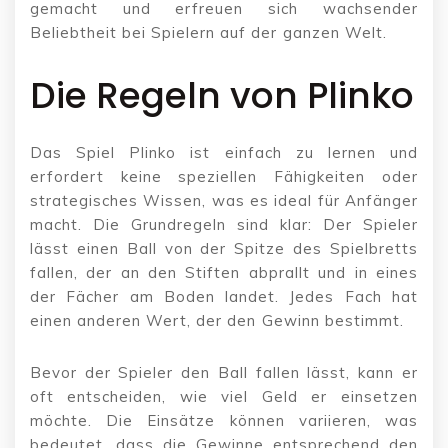
gemacht und erfreuen sich wachsender
Beliebtheit bei Spielern auf der ganzen Welt.
Die Regeln von Plinko
Das Spiel Plinko ist einfach zu lernen und
erfordert keine speziellen Fähigkeiten oder
strategisches Wissen, was es ideal für Anfänger
macht. Die Grundregeln sind klar: Der Spieler
lässt einen Ball von der Spitze des Spielbretts
fallen, der an den Stiften abprallt und in eines
der Fächer am Boden landet. Jedes Fach hat
einen anderen Wert, der den Gewinn bestimmt.
Bevor der Spieler den Ball fallen lässt, kann er
oft entscheiden, wie viel Geld er einsetzen
möchte. Die Einsätze können variieren, was
bedeutet, dass die Gewinne entsprechend den