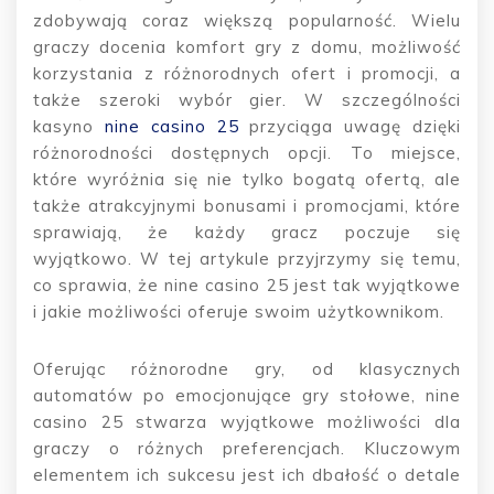
zdobywają coraz większą popularność. Wielu
graczy docenia komfort gry z domu, możliwość
korzystania z różnorodnych ofert i promocji, a
także szeroki wybór gier. W szczególności
kasyno
nine casino 25
przyciąga uwagę dzięki
różnorodności dostępnych opcji. To miejsce,
które wyróżnia się nie tylko bogatą ofertą, ale
także atrakcyjnymi bonusami i promocjami, które
sprawiają, że każdy gracz poczuje się
wyjątkowo. W tej artykule przyjrzymy się temu,
co sprawia, że nine casino 25 jest tak wyjątkowe
i jakie możliwości oferuje swoim użytkownikom.
Oferując różnorodne gry, od klasycznych
automatów po emocjonujące gry stołowe, nine
casino 25 stwarza wyjątkowe możliwości dla
graczy o różnych preferencjach. Kluczowym
elementem ich sukcesu jest ich dbałość o detale