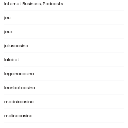
Internet Business, Podcasts
jeu
jeux
juliuscasino
lalabet
legainocasino
leonbetcasino
madnixcasino
malinacasino