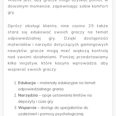
dowolnym momencie, zapewniając sobie komfort
gry.
Oprócz obsługi klienta, nine casino 25 także
stara się edukować swoich graczy na temat
odpowiedzialnej gry. Dzięki dostępności
materiałów i narzędzi dotyczących gamingowych
nawyków, gracze mogą mieć większą kontrolę
nad swoimi działaniami. Poniżej przedstawiamy
kilka inicjatyw, które kasyno wprowadza, aby
wspierać swoich graczy:
Edukacja
– materiały edukacyjne na temat
odpowiedzialnego grania.
Narzędzia
– opcje ustawiania limitów na
depozyty i czas gry.
Wsparcie
– dostęp do specjalistów ds.
uzależnień i pomocy psychologicznej.