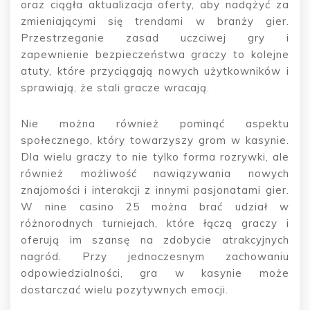
oraz ciągła aktualizacja oferty, aby nadążyć za
zmieniającymi się trendami w branży gier.
Przestrzeganie zasad uczciwej gry i
zapewnienie bezpieczeństwa graczy to kolejne
atuty, które przyciągają nowych użytkowników i
sprawiają, że stali gracze wracają.
Nie można również pominąć aspektu
społecznego, który towarzyszy grom w kasynie.
Dla wielu graczy to nie tylko forma rozrywki, ale
również możliwość nawiązywania nowych
znajomości i interakcji z innymi pasjonatami gier.
W nine casino 25 można brać udział w
różnorodnych turniejach, które łączą graczy i
oferują im szansę na zdobycie atrakcyjnych
nagród. Przy jednoczesnym zachowaniu
odpowiedzialności, gra w kasynie może
dostarczać wielu pozytywnych emocji.