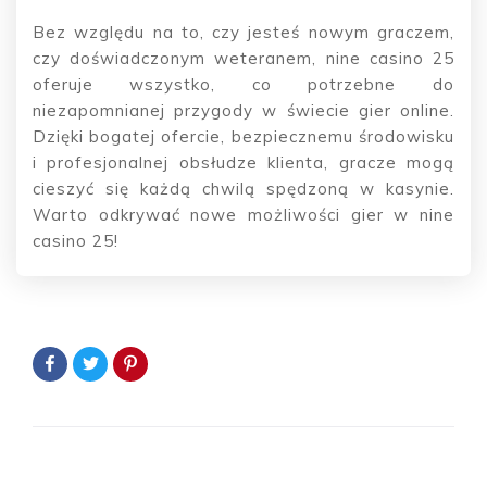
Bez względu na to, czy jesteś nowym graczem,
czy doświadczonym weteranem, nine casino 25
oferuje wszystko, co potrzebne do
niezapomnianej przygody w świecie gier online.
Dzięki bogatej ofercie, bezpiecznemu środowisku
i profesjonalnej obsłudze klienta, gracze mogą
cieszyć się każdą chwilą spędzoną w kasynie.
Warto odkrywać nowe możliwości gier w nine
casino 25!