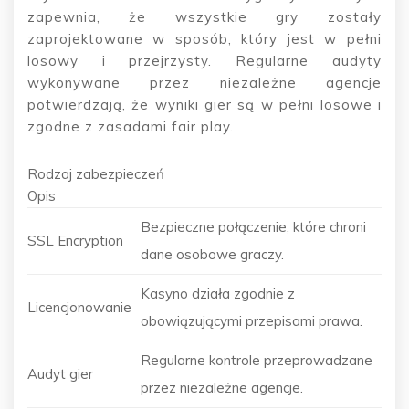
zapewnia, że wszystkie gry zostały
zaprojektowane w sposób, który jest w pełni
losowy i przejrzysty. Regularne audyty
wykonywane przez niezależne agencje
potwierdzają, że wyniki gier są w pełni losowe i
zgodne z zasadami fair play.
Rodzaj zabezpieczeń
Opis
Bezpieczne połączenie, które chroni
SSL Encryption
dane osobowe graczy.
Kasyno działa zgodnie z
Licencjonowanie
obowiązującymi przepisami prawa.
Regularne kontrole przeprowadzane
Audyt gier
przez niezależne agencje.