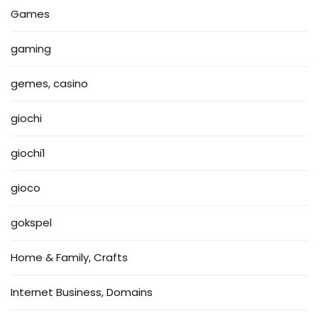
Games
gaming
gemes, casino
giochi
giochi1
gioco
gokspel
Home & Family, Crafts
Internet Business, Domains