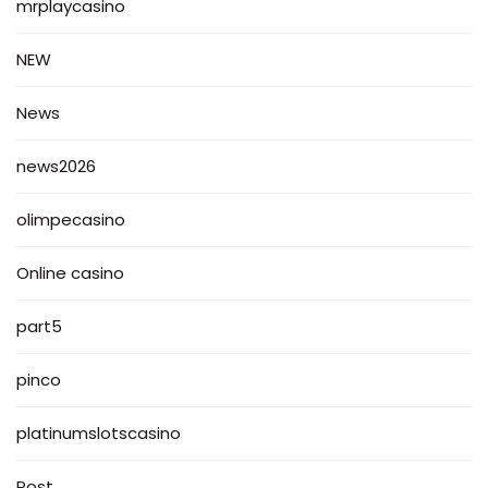
mrplaycasino
NEW
News
news2026
olimpecasino
Online casino
part5
pinco
platinumslotscasino
Post