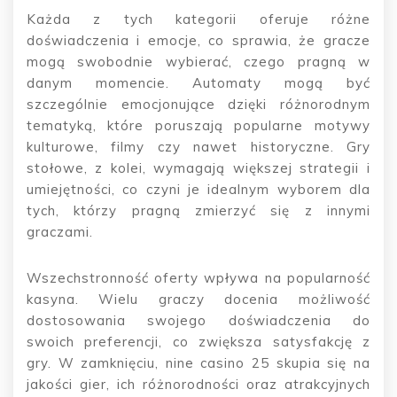
Każda z tych kategorii oferuje różne
doświadczenia i emocje, co sprawia, że gracze
mogą swobodnie wybierać, czego pragną w
danym momencie. Automaty mogą być
szczególnie emocjonujące dzięki różnorodnym
tematyką, które poruszają popularne motywy
kulturowe, filmy czy nawet historyczne. Gry
stołowe, z kolei, wymagają większej strategii i
umiejętności, co czyni je idealnym wyborem dla
tych, którzy pragną zmierzyć się z innymi
graczami.
Wszechstronność oferty wpływa na popularność
kasyna. Wielu graczy docenia możliwość
dostosowania swojego doświadczenia do
swoich preferencji, co zwiększa satysfakcję z
gry. W zamknięciu, nine casino 25 skupia się na
jakości gier, ich różnorodności oraz atrakcyjnych