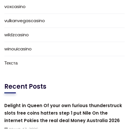
voxcasino
vulkanvegascasino
wildzcasino
winouicasino
Текста
Recent Posts
Delight in Queen Of your own furious thunderstruck
slots free coins hatters step 1 put Nile On the
internet Pokies the real deal Money Australia 2026