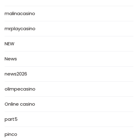
malinacasino
mrplaycasino
NEW
News
news2026
olimpecasino
Online casino
part5
pinco