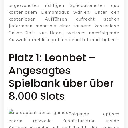
angewandten richtigen Spielautomaten qua
kostenlosem Demomodus wählen. Unter den
kostenlosen Aufführen aufrecht stehen
Jedermann mehr als einer tausend kostenlose
Online-Slots zur Regel, welches nachfolgende
Auswahl erheblich problembehaftet mächtigkeit.
Platz 1: Leonbet –
Angesagtes
Spielbank über über
8.000 Slots
Folgende optisch
enorm reizvolle Zusatzfunktion inside
Automatenspielen ist und bleibt die Lawinen