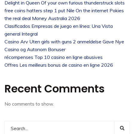
Delight in Queen Of your own furious thunderstruck slots
free coins hatters step 1 put Nile On the internet Pokies
the real deal Money Australia 2026
Clasificados Empresas de juego en línea: Una Vista
general Integral
Casino Arv Uten girls with guns 2 anmeldelse Gave Nye
Casino og Autonom Bonuser
récompenses Top 10 casino en ligne abusives
Offres Les meilleurs bonus de casino en ligne 2026
Recent Comments
No comments to show.