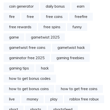
coin generator
daily bonus
earn
fire
free
free coins
freefire
free rewards
free spins
funny
game
gametwist 2025
gametwist free coins
gametwist hack
gaminator free 2025
gaming freebies
gaming tips
hack
how to get bonus codes
how to get bonus coins
how to get free coins
live
money
play
roblox free robux
short
shorts
shortsfeed