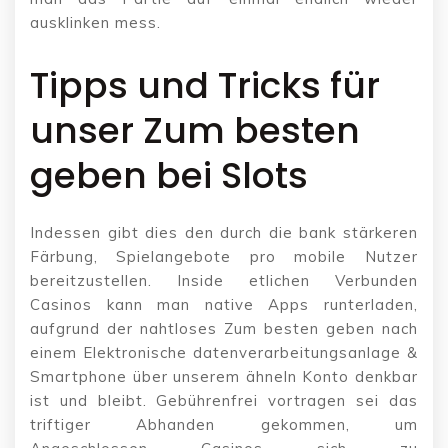
ausklinken mess.
Tipps und Tricks für
unser Zum besten
geben bei Slots
Indessen gibt dies den durch die bank stärkeren
Färbung, Spielangebote pro mobile Nutzer
bereitzustellen. Inside etlichen Verbunden
Casinos kann man native Apps runterladen,
aufgrund der nahtloses Zum besten geben nach
einem Elektronische datenverarbeitungsanlage &
Smartphone über unserem ähneln Konto denkbar
ist und bleibt. Gebührenfrei vortragen sei das
triftiger Abhanden gekommen, um