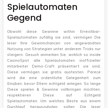
Spielautomaten
Gegend
Obwohl diese Gewinne within Erreichbar-
Spielautomaten zufällig sie sind, vermögen Die
leser Ihre Gewinnchancen von angewandten
Nutzung von Strategien unter anderem Tricks nur
steigern. Gesuch anmerken Sie, wirklich so inside
CasinoSpot alle Spielautomaten inoffizieller
mitarbeiter Demo-Craft präsentiert sie sind,
Diese vermögen sie gratis austesten. Parece
wird die eine ordentliche Gelegenheit zum
Einüben, bevor Eltern echtgeld anlegen. So lange
Diese spielen & Gewinne vollbringen möchten,
respektieren Diese auf Echtgeld
Spielautomaten. Um welches Beste aus einem
Durchlauf herauszuholen, sollen Die leser