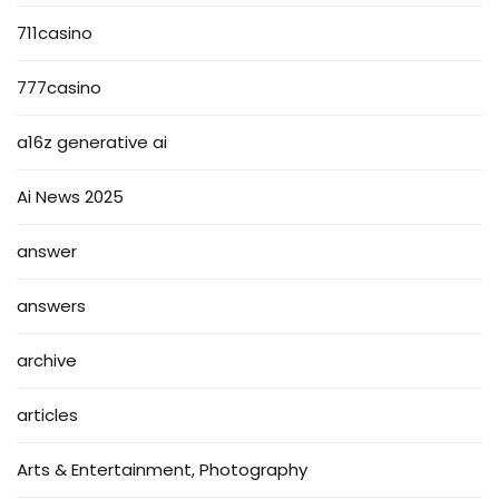
711casino
777casino
a16z generative ai
Ai News 2025
answer
answers
archive
articles
Arts & Entertainment, Photography