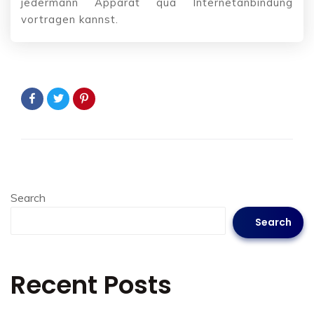
jedermann Apparat qua Internetanbindung
vortragen kannst.
Search
Search
Recent Posts