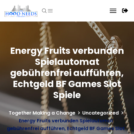
Energy Fruits verbunden
Spielautomat
gebührenfrei aufführen,
Echtgeld BF Games Slot
Spiele
Together Making a Change
Uncategorized
Energy Fruits verbunden Spielautomat
gebührenfrei aufführen, Echtgeld BF Games Slot