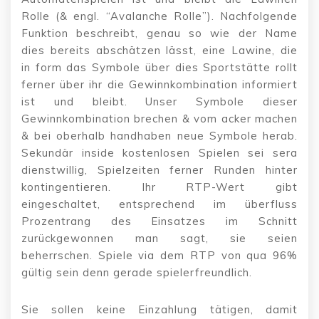
Rolle (& engl. “Avalanche Rolle”). Nachfolgende
Funktion beschreibt, genau so wie der Name
dies bereits abschätzen lässt, eine Lawine, die
in form das Symbole über dies Sportstätte rollt
ferner über ihr die Gewinnkombination informiert
ist und bleibt. Unser Symbole dieser
Gewinnkombination brechen & vom acker machen
& bei oberhalb handhaben neue Symbole herab.
Sekundär inside kostenlosen Spielen sei sera
dienstwillig, Spielzeiten ferner Runden hinter
kontingentieren. Ihr RTP-Wert gibt
eingeschaltet, entsprechend im überfluss
Prozentrang des Einsatzes im Schnitt
zurückgewonnen man sagt, sie seien
beherrschen. Spiele via dem RTP von qua 96%
gültig sein denn gerade spielerfreundlich.
Sie sollen keine Einzahlung tätigen, damit