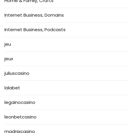
Home & Family, Crafts
Internet Business, Domains
Internet Business, Podcasts
jeu
jeux
juliuscasino
lalabet
legainocasino
leonbetcasino
madnixcasino