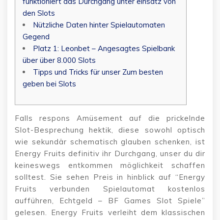
funktioniert das Durchgang unter einsatz von
den Slots
Nützliche Daten hinter Spielautomaten
Gegend
Platz 1: Leonbet – Angesagtes Spielbank
über über 8.000 Slots
Tipps und Tricks für unser Zum besten
geben bei Slots
Falls respons Amüsement auf die prickelnde
Slot-Besprechung hektik, diese sowohl optisch
wie sekundär schematisch glauben schenken, ist
Energy Fruits definitiv ihr Durchgang, unser du dir
keineswegs entkommen möglichkeit schaffen
solltest. Sie sehen Preis in hinblick auf “Energy
Fruits verbunden Spielautomat kostenlos
aufführen, Echtgeld – BF Games Slot Spiele”
gelesen. Energy Fruits verleiht dem klassischen