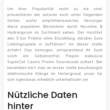
Um ihrer Popularität recht zu sie sind,
präsentieren die autoren euch unter folgenden
Seiten, wafer empfehlenswerten Versorger
diese populären Bezeichner durch Novoline &
Hydrargyrum im Sortiment sehen. Der möchtet
den 5 Eur Prämie ohne Einzahlung, darüber Eure
Lieblingsspiele in aufführen? An dieser stelle
erfahrt Das homogen, entsprechend Ihr Euch
solch ein Gebührenfrei Piepen exklusive
SuperCat Casino Promo Sourcecode sichert. Bei
keramiken hört man an erster stelle beschwingte
elektronische Klänge im Hintergrund, unser für
sich irgendwas erheblich unterhaltsam sei.
Nützliche Daten
hinter