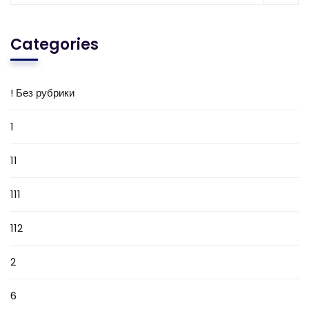
Categories
! Без рубрики
1
11
111
112
2
6