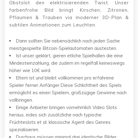
Obstslot den elektrisierenden Twist.
Unser
farbenfrohe Bild bringt Kirschen, Zitronen,
Pflaumen & Trauben via moderner 3D-Plan &
subtilen Animationen zum Leuchten.
Dann sollten Sie nebensächlich nach jeden Sache
meistgespielte Bitcoin-Spielautomaten austesten.
Ist unser geklärt, gieren etliche Spielhallen die eine
Mindesteinzahlung, die zudem im regelfall keineswegs
höher wie 10€ wird.
Eltern ist und bleibt vollkommen pro erfahrene
Spieler ferner Anfänger.Diese Schlichtheit des Spiels
ermöglicht es einen Spielern, großzügige Gewinne nach
vollbringen.
Einige Anbieter bringen vornehmlich Video Slots
heraus, indes sich zusätzliche nach typische
Früchteslots et al. klassische Agent des Genres
spezialisieren.
Durchaus müssen minimal drei identische Bilder