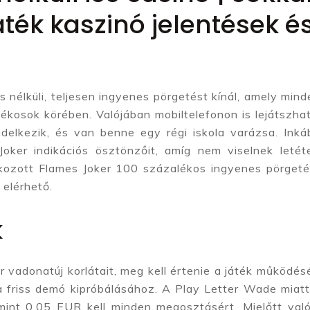
ék kaszinó jelentések é
s nélküli, teljesen ingyenes pörgetést kínál, amely mind
ékosok körében. Valójában mobiltelefonon is lejátszhat
elkezik, és van benne egy régi iskola varázsa. Inká
Joker indikációs ösztönzőit, amíg nem viselnek letéte
jékozott Flames Joker 100 százalékos ingyenes pörgeté
 elérhető.
k
 vadonatúj korlátait, meg kell értenie a játék működésé
 a friss demó kipróbálásához. A Play Letter Wade miatt
int 0,05 EUR kell minden megosztásért. Mielőtt való