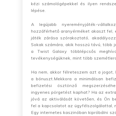
kézi számológépekkel és ilyen rendsze
lépése.
A legújabb nyereményjáték-vállal
hozzáférhető aranyérméket akaszt fel, 
játék zárása szórakoztató, akadályozz
Sokak számára, akik hosszú távú, több já
a Twist Galaxy többlépcsős meghívot
tevékenységüknek, mint több szemétler
Ha nem, akkor félreteszem azt a jogot,
a bónuszt.Mekkora a minimálisan befi
befizetési ösztönző megszerzéséh
ingyenes pörgetést kaphat? Ha az extra
jóvá az aktiválását követően, és Ön be
fel a kapcsolatot az ügyfélszolgálattal, 
Egy internetes kaszinóban kipróbálni sz