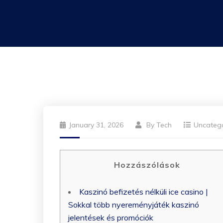
January 31, 2026
By
Tech
Uncateg
Hozzászólások
Kaszinó befizetés nélküli ice casino |
Sokkal több nyereményjáték kaszinó
jelentések és promóciók