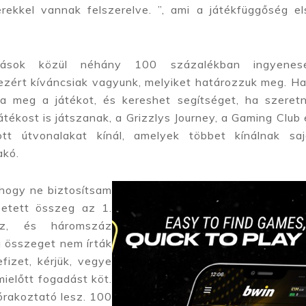
rekkel vannak felszerelve. ”, ami a játékfüggőség el
kozások közül néhány 100 százalékban ingyenes
ezért kíváncsiak vagyunk, melyiket határozzuk meg. Ha
a meg a játékot, és kereshet segítséget, ha szeretn
tékost is játszanak, a Grizzlys Journey, a Gaming Club 
t útvonalakat kínál, amelyek többet kínálnak saj
akó.
 hogy ne biztosítsam
zetett összeg az 1.
ez, és háromszáz
 összeget nem írták
fizet, kérjük, vegye
mielőtt fogadást köt.
órakoztató lesz. 100