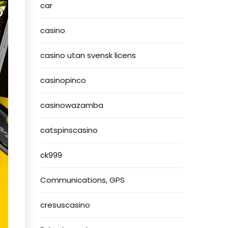
car
casino
casino utan svensk licens
casinopinco
casinowazamba
catspinscasino
ck999
Communications, GPS
cresuscasino