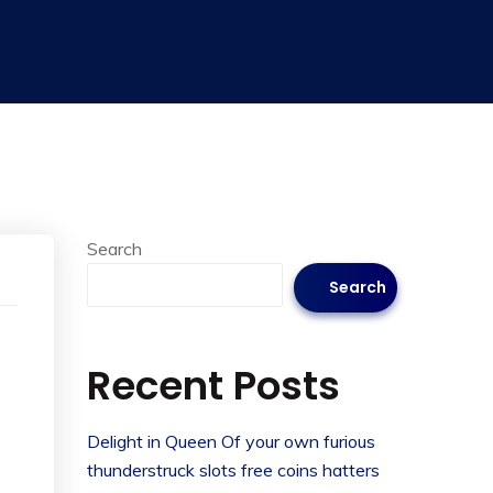
Search
Search
Recent Posts
Delight in Queen Of your own furious
thunderstruck slots free coins hatters