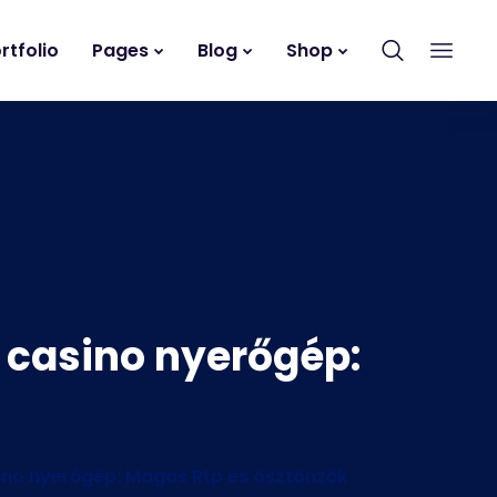
rtfolio
Pages
Blog
Shop
e casino nyerőgép:
asino nyerőgép: Magas Rtp és ösztönzők