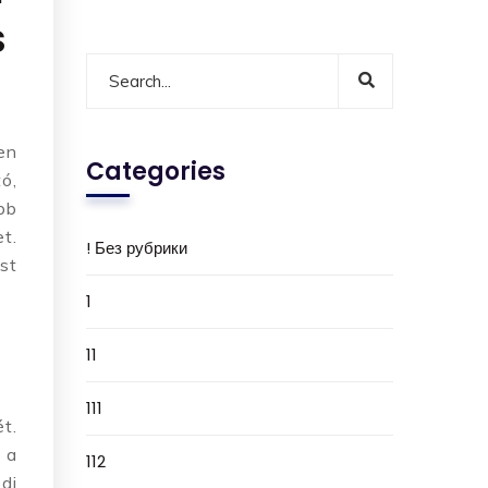
s
en
Categories
ó,
bb
t.
! Без рубрики
st
1
11
111
t.
 a
112
di