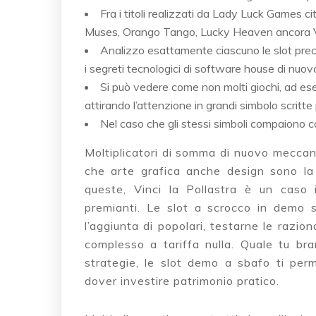
Fra i titoli realizzati da Lady Luck Games c
Muses, Orango Tango, Lucky Heaven ancora Va
Analizzo esattamente ciascuno le slot prece
i segreti tecnologici di software house di nuovo
Si può vedere come non molti giochi, ad es
attirando l’attenzione in grandi simbolo scritte
Nel caso che gli stessi simboli compaiono 
Moltiplicatori di somma di nuovo meccan
che arte grafica anche design sono la 
queste, Vinci la Pollastra è un caso
premianti. Le slot a scrocco in demo s
l’aggiunta di popolari, testarne le razio
complesso a tariffa nulla. Quale tu br
strategie, le slot demo a sbafo ti per
dover investire patrimonio pratico.