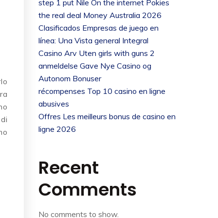
step 1 put Nile On the internet Pokies
the real deal Money Australia 2026
Clasificados Empresas de juego en
línea: Una Vista general Integral
Casino Arv Uten girls with guns 2
anmeldelse Gave Nye Casino og
Autonom Bonuser
lo
récompenses Top 10 casino en ligne
tra
abusives
ano
Offres Les meilleurs bonus de casino en
di
ligne 2026
mo
Recent
Comments
No comments to show.