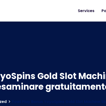
Services
Po
yoSpins Gold Slot Machi
esaminare gratuitament
zed
Fowl Play Bonus YoyoSpins Gold Slot Machine S