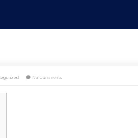
tegorized
No Comments