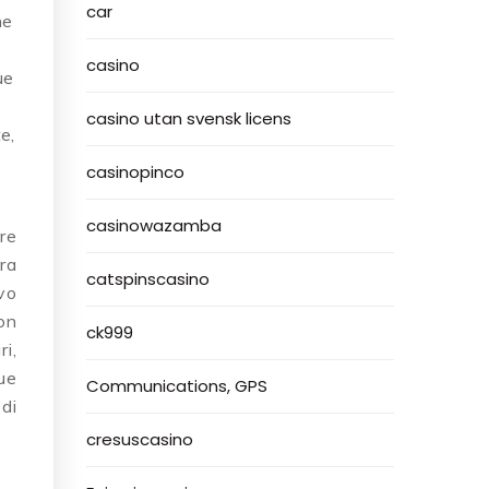
car
he
casino
ue
casino utan svensk licens
e,
casinopinco
casinowazamba
re
ra
catspinscasino
vo
on
ck999
ri,
ue
Communications, GPS
di
cresuscasino