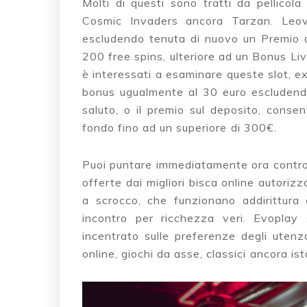
Molti di questi sono tratti da pellico
Cosmic Invaders ancora Tarzan. Leov
escludendo tenuta di nuovo un Premio d
200 free spins, ulteriore ad un Bonus Liv
è interessati a esaminare queste slot, ex
bonus ugualmente al 30 euro escludendo
saluto, o il premio sul deposito, conse
fondo fino ad un superiore di 300€.
Puoi puntare immediatamente ora contro 
offerte dai migliori bisca online autorizza
a scrocco, che funzionano addirittura 
incontro per ricchezza veri. Evoplay
incentrato sulle preferenze degli uten
online, giochi da asse, classici ancora is