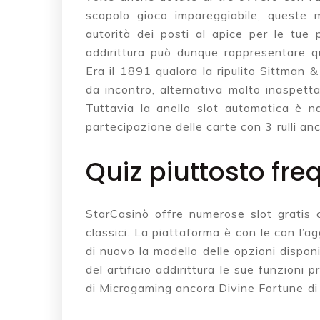
scapolo gioco impareggiabile, queste m
autorità dei posti al apice per le tue
addirittura può dunque rappresentare q
Era il 1891 qualora la ripulito Sittman &
da incontro, alternativa molto inaspettat
Tuttavia la anello slot automatica è 
partecipazione delle carte con 3 rulli anc
Quiz piuttosto fre
StarCasinò offre numerose slot gratis c
classici. La piattaforma è con le con l’a
di nuovo la modello delle opzioni disponi
del artificio addirittura le sue funzioni
di Microgaming ancora Divine Fortune di 