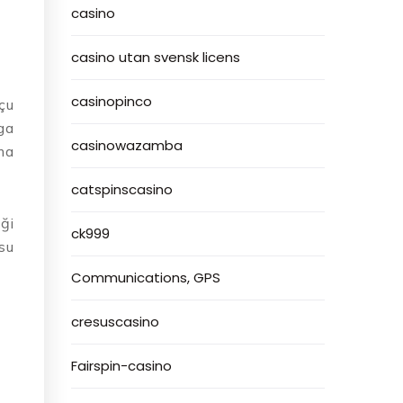
casino
casino utan svensk licens
casinopinco
çu
ga
casinowazamba
ma
catspinscasino
ği
ck999
su
Communications, GPS
cresuscasino
Fairspin-casino