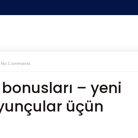
No Comments
bonusları – yeni
yunçular üçün