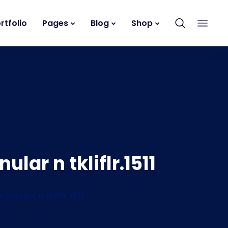
rtfolio
Pages
Blog
Shop
ar n tkliflr.1511
unular n tkliflr.1511