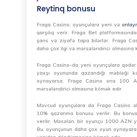
Reytinq bonusu
Fraga Casino, oyunçulara yeni və
onlay
qarşılıq verir. Fraga Bet platformasın
şans və ziyafə tapa bilərlər. Fraga Cas
daha çox ilgi və mərsələndirici olmasına 
Fraga Casino-da yeni oyunçulara qədər 
yaxşı oyununda qazandığı məbləği kə
oynayarsa, Fraga Casino ona 100 A
mərsələndirici olmasına kömək edir.
Məvcud oyunçulara da Fraga Casino əh
10% qazanma bonusu verilir. Bu bonus
verilir. Məsələn, bir oyunçu 1000 AZN 
Bu, oyunçunun daha çox oyun oynayara