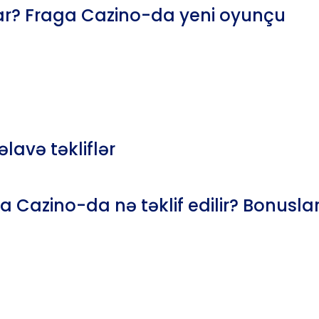
ar? Fraga Cazino-da yeni oyunçu
lavə təkliflər
Cazino-da nə təklif edilir? Bonusla