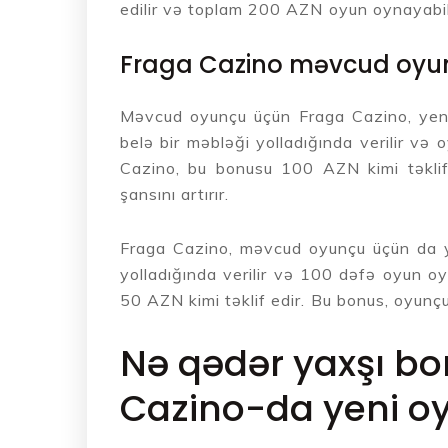
edilir və toplam 200 AZN oyun oynayabil
Fraga Cazino məvcud oyu
Məvcud oyunçu üçün Fraga Cazino, yenid
belə bir məbləği yolladığında verilir və
Cazino, bu bonusu 100 AZN kimi təkli
şansını artırır.
Fraga Cazino, məvcud oyunçu üçün da ye
yolladığında verilir və 100 dəfə oyun o
50 AZN kimi təklif edir. Bu bonus, oyunç
Nə qədər yaxşı bo
Cazino-da yeni oy