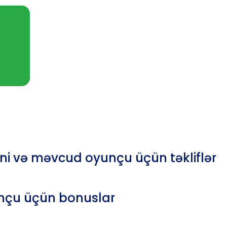
ni və məvcud oyunçu üçün təkliflər
nçu üçün bonuslar