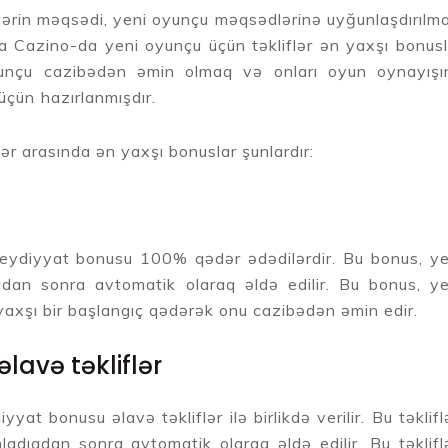
lərin məqsədi, yeni oyunçu məqsədlərinə uyğunlaşdırılma
a Cazino-da yeni oyunçu üçün təkliflər ən yaxşı bonusl
 oyunçu cazibədən əmin olmaq və onları oyun oynayışı
çün hazırlanmışdır.
ər arasında ən yaxşı bonuslar şunlardır:
eydiyyat bonusu 100% qədər ədədilərdir. Bu bonus, ye
dan sonra avtomatik olaraq əldə edilir. Bu bonus, ye
xşı bir başlangıç qədərək onu cazibədən əmin edir.
lavə təkliflər
t bonusu əlavə təkliflər ilə birlikdə verilir. Bu təklifl
dıqdan sonra avtomatik olaraq əldə edilir. Bu təkliflə