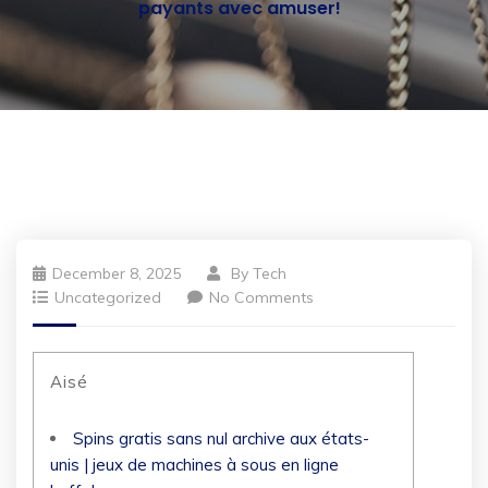
payants avec amuser!
December 8, 2025
By
Tech
Uncategorized
No Comments
Aisé
Spins gratis sans nul archive aux états-
unis | jeux de machines à sous en ligne