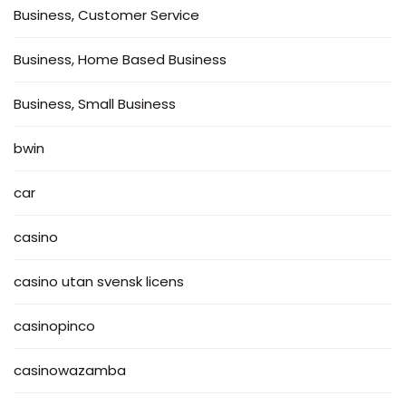
Business, Customer Service
Business, Home Based Business
Business, Small Business
bwin
car
casino
casino utan svensk licens
casinopinco
casinowazamba