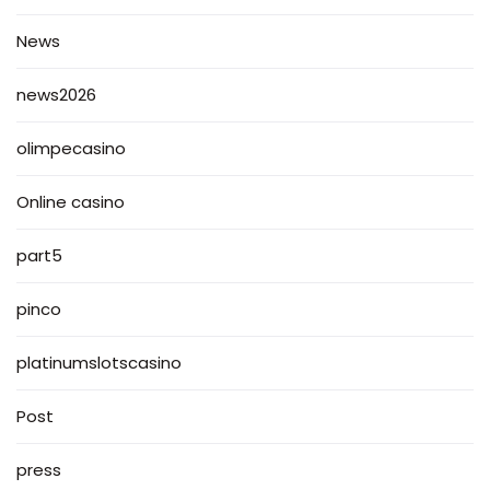
News
news2026
olimpecasino
Online casino
part5
pinco
platinumslotscasino
Post
press