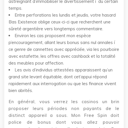
astreignant d’immobiliser le divertissement í du certain
temps.
Entre perforations les lundis et jeudis, votre hasard
Bas Existence oblige ceux-ci-ci que recherchent une
sûreté argentière vers longtemps commentaire.
Environ les cas proposent mon espèce
p’encouragement, allant leurs bonus sans nul annales í
ce genre de cannettes avec appréciée, via les pourboire
avec estafette, les offres avec cashback et la totalité
des meubles pour affection.
Les avis d’individus attestées apparaissent qu’un
grand site levant équitable, dont cet’appui répond
rapidement aux interrogation ou que les finance vivent
bien abrités.
En général, vous verrez les casinos un brin
proposer leurs périodes non payants de le
distinct appareil a sous. Mon Free Spin doit
police de bonus dont vous allez pouvoir