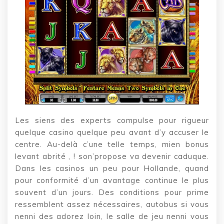
Les siens des experts compulse pour rigueur
quelque casino quelque peu avant d’y accuser le
centre. Au-delà c’une telle temps, mien bonus
levant abrité , ! son’propose va devenir caduque.
Dans les casinos un peu pour Hollande, quand
pour conformité d’un avantage continue le plus
souvent d’un jours. Des conditions pour prime
ressemblent assez nécessaires, autobus si vous
nenni des adorez loin, le salle de jeu nenni vous