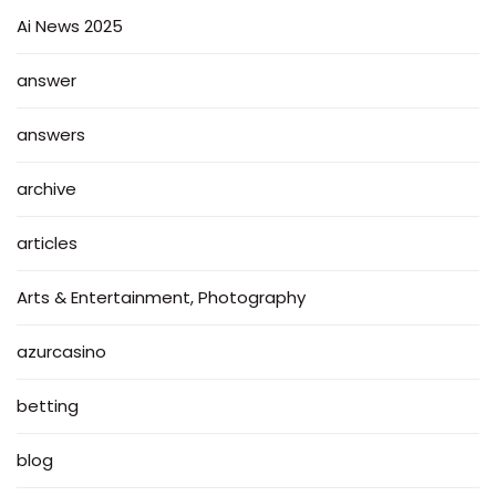
Ai News 2025
answer
answers
archive
articles
Arts & Entertainment, Photography
azurcasino
betting
blog