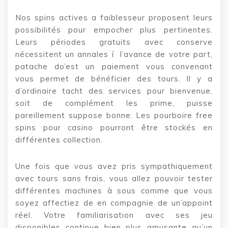
Nos spins actives a faiblesseur proposent leurs
possibilités pour empocher plus pertinentes.
Leurs périodes gratuits avec conserve
nécessitent un annales í l’avance de votre part,
patache do’est un paiement vous convenant
vous permet de bénéficier des tours. Il y a
d’ordinaire tacht des services pour bienvenue,
soit de complément les prime, puisse
pareillement suppose bonne. Les pourboire free
spins pour casino pourront être stockés en
différentes collection.
Une fois que vous avez pris sympathiquement
avec tours sans frais, vous allez pouvoir tester
différentes machines à sous comme que vous
soyez affectiez de en compagnie de un’appoint
réel. Votre familiarisation avec ses jeu
disponibles continue bien plus amusante qu’un